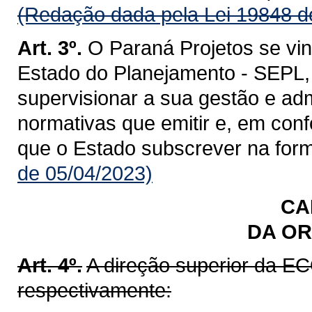
(Redação dada pela Lei 19848 d
Art. 3º.
O Paraná Projetos se vin
Estado do Planejamento - SEPL,
supervisionar a sua gestão e ad
normativas que emitir e, em co
que o Estado subscrever na forma
de 05/04/2023)
CA
DA O
Art. 4º.
A direção superior da E
respectivamente: