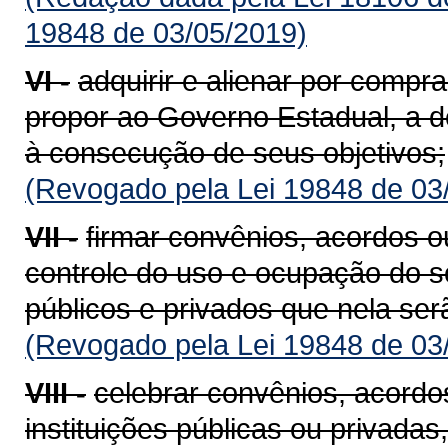
19848 de 03/05/2019)
VI -
adquirir e alienar por compr
propor ao Governo Estadual, a d
à consecução de seus objetivos;
(Revogado pela Lei 19848 de 03
VII -
firmar convênios, acordos o
controle do uso e ocupação do s
públicos e privados que nela ser
(Revogado pela Lei 19848 de 03
VIII -
celebrar convênios, acordo
instituições públicas ou privadas