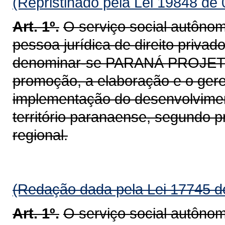
(Repristinado pela Lei 19848 de
Art. 1º.
O serviço social autôno
pessoa jurídica de direito privad
denominar-se PARANÁ PROJETOS
promoção, a elaboração e o gere
implementação do desenvolvimen
território paranaense, segundo pr
regional.
(Redação dada pela Lei 17745 d
Art. 1º.
O serviço social autôno