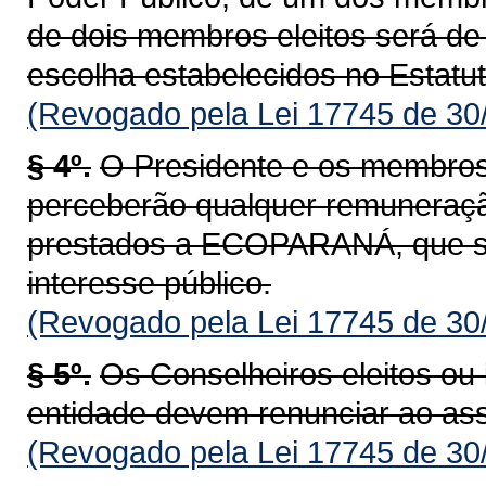
de dois membros eleitos será de 
escolha estabelecidos no Estatut
(Revogado pela Lei 17745 de 30
§ 4º.
O Presidente e os membros
perceberão qualquer remuneraçã
prestados a ECOPARANÁ, que se
interesse público.
(Revogado pela Lei 17745 de 30
§ 5º.
Os Conselheiros eleitos ou 
entidade devem renunciar ao as
(Revogado pela Lei 17745 de 30