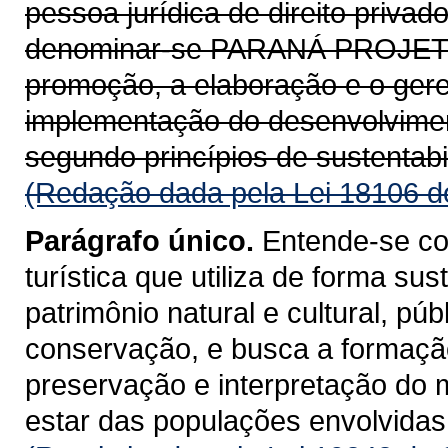
pessoa jurídica de direito privad
denominar-se PARANÁ PROJETOS
promoção, a elaboração e o gere
implementação do desenvolviment
segundo princípios de sustentabil
(Redação dada pela Lei 18106 d
Parágrafo único.
Entende-se co
turística que utiliza de forma su
patrimônio natural e cultural, púb
conservação, e busca a formaçã
preservação e interpretação do
estar das populações envolvidas