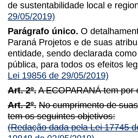
de sustentabilidade local e region
29/05/2019)
Parágrafo único.
O detalhament
Paraná Projetos e de suas atribu
entidade, sendo declarada como e
pública, para todos os efeitos lega
Lei 19856 de 29/05/2019)
Art. 2º.
A ECOPARANÁ tem por ob
Art. 2º.
No cumprimento de sua
tem os seguintes objetivos:
(Redação dada pela Lei 17745 d