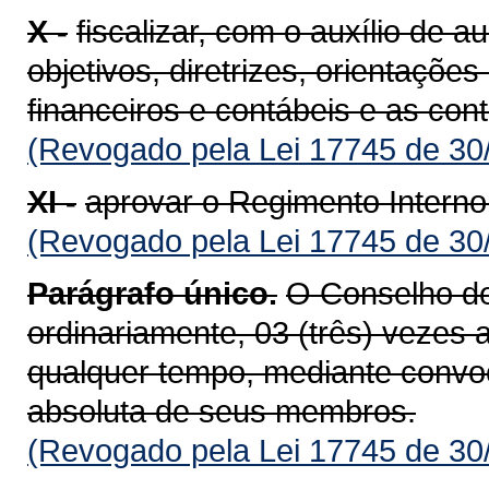
X -
fiscalizar, com o auxílio de 
objetivos, diretrizes, orientaçõ
financeiros e contábeis e as con
(Revogado pela Lei 17745 de 30
XI -
aprovar o Regimento Interno
(Revogado pela Lei 17745 de 30
Parágrafo único.
O Conselho de
ordinariamente, 03 (três) vezes 
qualquer tempo, mediante convo
absoluta de seus membros.
(Revogado pela Lei 17745 de 30