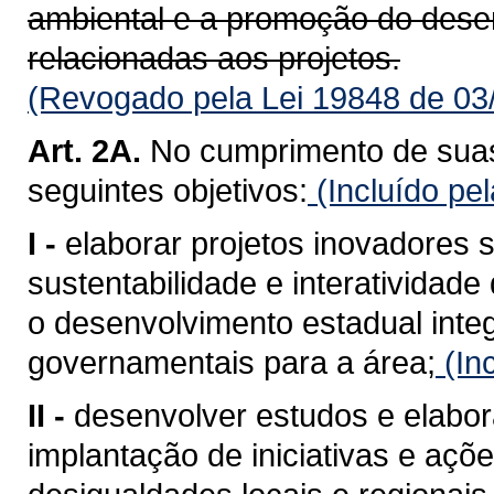
ambiental e a promoção do dese
relacionadas aos projetos.
(Revogado pela Lei 19848 de 03
Art. 2A.
No cumprimento de suas
seguintes objetivos:
(Incluído pe
I -
elaborar projetos inovadores
sustentabilidade e interatividad
o desenvolvimento estadual integ
governamentais para a área;
(In
II -
desenvolver estudos e elabora
implantação de iniciativas e açõ