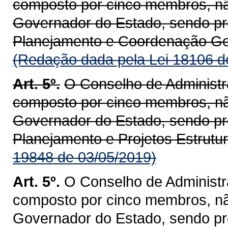
composto por cinco membros, n
Governador do Estado, sendo pre
Planejamento e Coordenação Ge
(Redação dada pela Lei 18106 d
Art. 5º.
O Conselho de Administr
composto por cinco membros, n
Governador do Estado, sendo pre
Planejamento e Projetos Estrutu
19848 de 03/05/2019)
Art. 5º.
O Conselho de Administr
composto por cinco membros, n
Governador do Estado, sendo pre