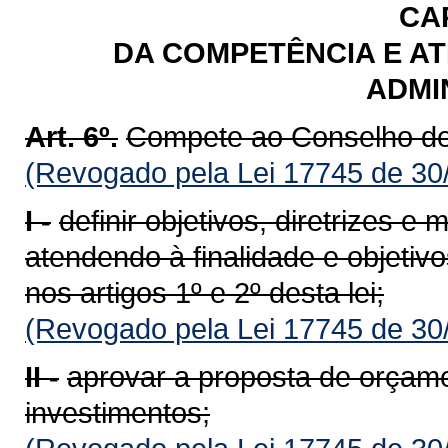
CAP
DA COMPETÊNCIA E A
ADMI
Art. 6º.
Compete ao Conselho de
(Revogado pela Lei 17745 de 30
I -
definir objetivos, diretrizes
atendendo à finalidade e objetivo
nos artigos 1º e 2º desta lei;
(Revogado pela Lei 17745 de 30
II -
aprovar a proposta de orçam
investimentos;