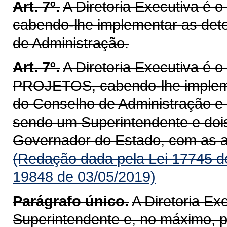
Art. 7º.
A Diretoria Executiva é
cabendo-lhe implementar as det
de Administração.
Art. 7º.
A Diretoria Executiva é
PROJETOS, cabendo-lhe impleme
do Conselho de Administração e
sendo um Superintendente e dois
Governador do Estado, com as at
(Redação dada pela Lei 17745 d
19848 de 03/05/2019)
Parágrafo único.
A Diretoria E
Superintendente e, no máximo, 