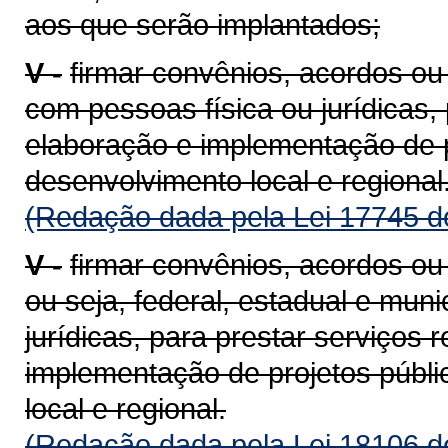
aos que serão implantados;
V -
firmar convênios, acordos o
com pessoas física ou jurídicas,
elaboração e implementação de p
desenvolvimento local e regional
(Redação dada pela Lei 17745 d
V -
firmar convênios, acordos ou
ou seja, federal, estadual e mun
jurídicas, para prestar serviços 
implementação de projetos públi
local e regional.
(Redação dada pela Lei 18106 d