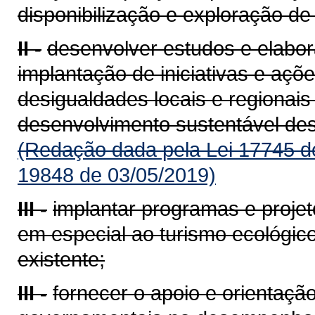
disponibilização e exploração de
II -
desenvolver estudos e elabora
implantação de iniciativas e aç
desigualdades locais e regionais
desenvolvimento sustentável de
(Redação dada pela Lei 17745 d
19848 de 03/05/2019)
III -
implantar programas e projet
em especial ao turismo ecológico
existente;
III -
fornecer o apoio e orientaçã