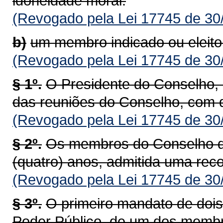
idoneidade moral.
(Revogado pela Lei 17745 de 30
b)
um membro indicado ou eleito 
(Revogado pela Lei 17745 de 30
§ 1º.
O Presidente do Conselho, e
das reuniões do Conselho, com di
(Revogado pela Lei 17745 de 30
§ 2º.
Os membros do Conselho d
(quatro) anos, admitida uma rec
(Revogado pela Lei 17745 de 30
§ 3º.
O primeiro mandato de doi
Poder Público, de um dos membro