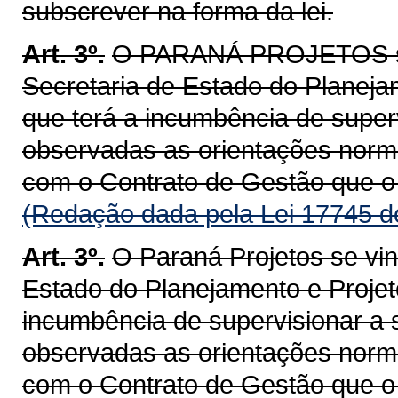
subscrever na forma da lei.
Art. 3º.
O PARANÁ PROJETOS se 
Secretaria de Estado do Planej
que terá a incumbência de super
observadas as orientações norma
com o Contrato de Gestão que o 
(Redação dada pela Lei 17745 d
Art. 3º.
O Paraná Projetos se vin
Estado do Planejamento e Projet
incumbência de supervisionar a 
observadas as orientações norma
com o Contrato de Gestão que o 