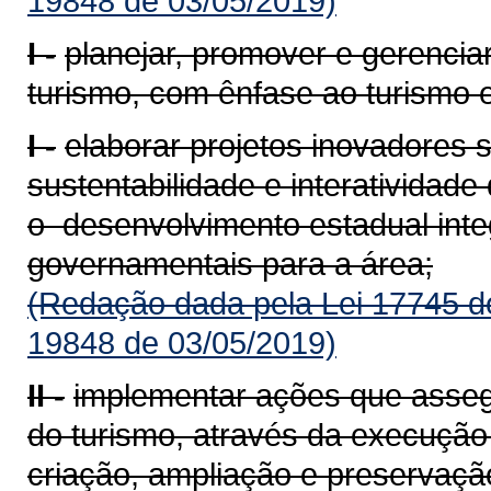
19848 de 03/05/2019)
I -
planejar, promover e gerencia
turismo, com ênfase ao turismo 
I -
elaborar projetos inovadores
sustentabilidade e interatividad
o desenvolvimento estadual inte
governamentais para a área;
(Redação dada pela Lei 17745 d
19848 de 03/05/2019)
II -
implementar ações que asse
do turismo, através da execução 
criação, ampliação e preserva