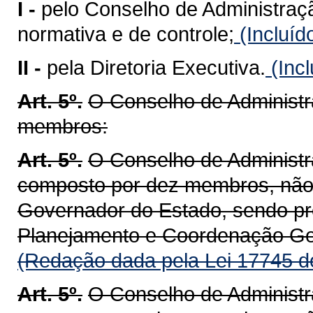
I -
pelo Conselho de Administração
normativa e de controle;
(Incluíd
II -
pela Diretoria Executiva.
(Incl
Art. 5º.
O Conselho de Administr
membros:
Art. 5º.
O Conselho de Adminis
composto por dez membros, não
Governador do Estado, sendo pre
Planejamento e Coordenação Ge
(Redação dada pela Lei 17745 d
Art. 5º.
O Conselho de Adminis