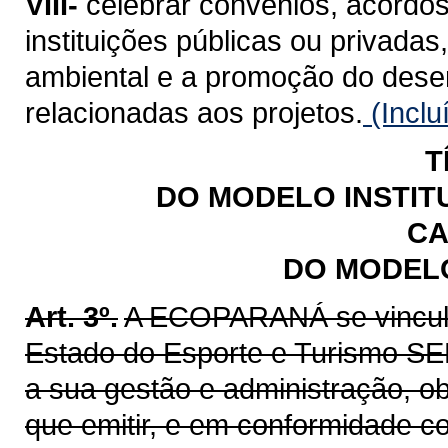
VIII-
celebrar convênios, acordos
instituições públicas ou privadas
ambiental e a promoção do dese
relacionadas aos projetos.
(Inclu
T
DO MODELO INSTIT
CA
DO MODELO
Art. 3º.
A ECOPARANÁ se vincula,
Estado do Esporte e Turismo SEE
a sua gestão e administração, o
que emitir, e em conformidade c