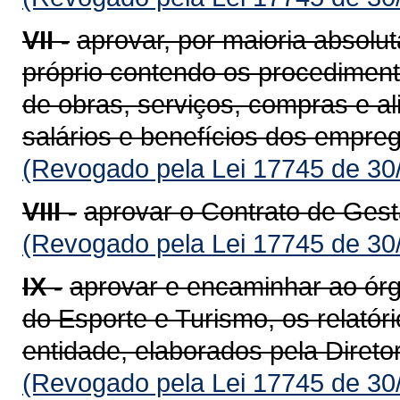
VII -
aprovar, por maioria absol
próprio contendo os procediment
de obras, serviços, compras e al
salários e benefícios dos empre
(Revogado pela Lei 17745 de 30
VIII -
aprovar o Contrato de Gest
(Revogado pela Lei 17745 de 30
IX -
aprovar e encaminhar ao órg
do Esporte e Turismo, os relatóri
entidade, elaborados pela Direto
(Revogado pela Lei 17745 de 30