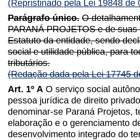
(Repristinado pela Lei 19848 de
Parágrafo único.
O detalhament
PARANÁ PROJETOS e de suas atr
Estatuto da entidade, sendo dec
social e utilidade pública, para to
tributários.
(Redação dada pela Lei 17745 d
Art. 1º A
O serviço social autôno
pessoa jurídica de direito privad
denominar-se Paraná Projetos, t
elaboração e o gerenciamento de
desenvolvimento integrado do ter