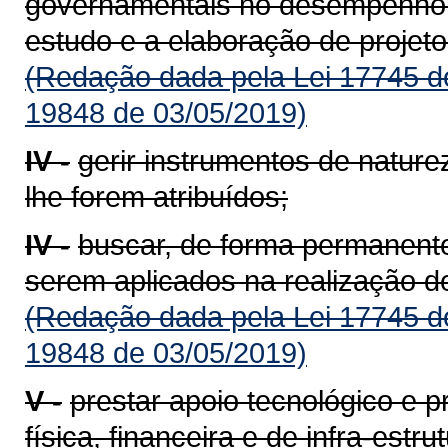
governamentais no desempenho d
estudo e a elaboração de projeto
(Redação dada pela Lei 17745 d
19848 de 03/05/2019)
IV -
gerir instrumentos de natureza
lhe forem atribuídos;
IV -
buscar, de forma permanente
serem aplicados na realização de
(Redação dada pela Lei 17745 d
19848 de 03/05/2019)
V -
prestar apoio tecnológico e 
física, financeira e de infra-est