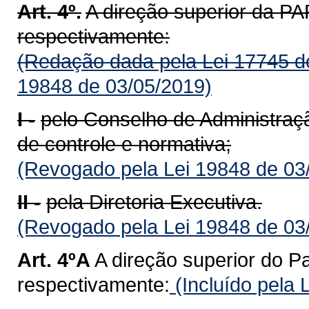
Art. 4º.
A direção superior da 
respectivamente:
(Redação dada pela Lei 17745 d
19848 de 03/05/2019)
I -
pelo Conselho de Administração
de controle e normativa;
(Revogado pela Lei 19848 de 03
II -
pela Diretoria Executiva.
(Revogado pela Lei 19848 de 03
Art. 4ºA
A direção superior do Pa
respectivamente:
(Incluído pela 