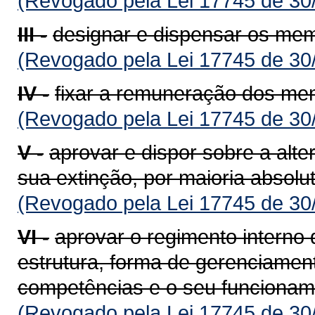
(Revogado pela Lei 17745 de 30
III -
designar e dispensar os mem
(Revogado pela Lei 17745 de 30
IV -
fixar a remuneração dos mem
(Revogado pela Lei 17745 de 30
V -
aprovar e dispor sobre a alte
sua extinção, por maioria absol
(Revogado pela Lei 17745 de 30
VI -
aprovar o regimento interno 
estrutura, forma de gerenciamen
competências e o seu funcionam
(Revogado pela Lei 17745 de 30