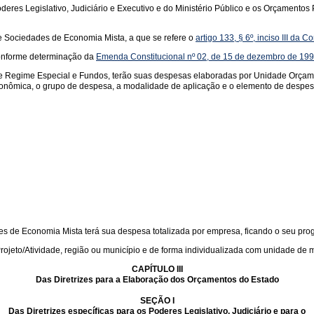
eres Legislativo, Judiciário e Executivo e do Ministério Público e os Orçamento
 Sociedades de Economia Mista, a que se refere o
artigo 133, § 6º, inciso III da C
onforme determinação da
Emenda Constitucional nº 02, de 15 de dezembro de 19
e Regime Especial e Fundos, terão suas despesas elaboradas por Unidade Orçamen
 econômica, o grupo de despesa, a modalidade de aplicação e o elemento de despe
 de Economia Mista terá sua despesa totalizada por empresa, ficando o seu progr
jeto/Atividade, região ou município e de forma individualizada com unidade de m
CAPÍTULO III
Das Diretrizes para a Elaboração dos Orçamentos do Estado
SEÇÃO I
Das Diretrizes específicas para os Poderes Legislativo, Judiciário e para o