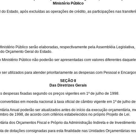
Ministério Público
l do Estado, após excluídas as operações de crédito, as participações nas transfe
inistério Público serão elaboradas, respectivamente pela Assembléia Legislativa,
o do Orçamento Geral do Estado.
 Ministério Público não poderão ser apresentadas com valores diferentes daqueles
 ser utilizados para atender prioritariamente as despesas com Pessoal e Encargos
SEÇÃO II
Das Diretrizes Gerais
as despesas fixadas segundo os preços vigentes em 1º de julho de 1998.
nvertidas em moeda nacional à taxa oficial de câmbio vigente em 1º de julho de
tária Anual poderão ser atualizados antes do início da execução orçamentária, me
embro de 1998, de acordo com critérios estabelecidos no próprio Projeto de Lei.
netária dos Orçamentos Fiscal e Próprio da Administração Indireta e de Investime
nta de dotações consignadas para esta finalidade nas Unidades Orçamentárias res