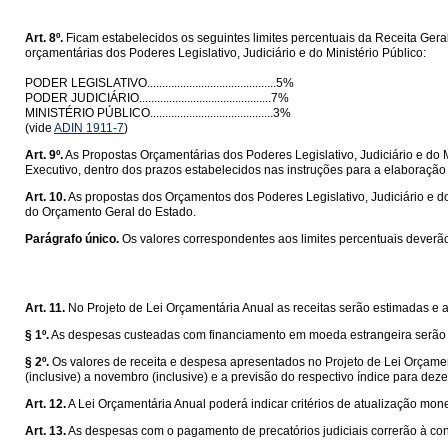
Art. 8º.
Ficam estabelecidos os seguintes limites percentuais da Receita Gera
orçamentárias dos Poderes Legislativo, Judiciário e do Ministério Público:
PODER LEGISLATIVO...........................................5%
PODER JUDICIÁRIO............................................7%
MINISTÉRIO PÚBLICO.........................................3%
(vide
ADIN 1911-7
)
Art. 9º.
As Propostas Orçamentárias dos Poderes Legislativo, Judiciário e do M
Executivo, dentro dos prazos estabelecidos nas instruções para a elaboraçã
Art. 10.
As propostas dos Orçamentos dos Poderes Legislativo, Judiciário e do
do Orçamento Geral do Estado.
Parágrafo único.
Os valores correspondentes aos limites percentuais deverão
Art. 11.
No Projeto de Lei Orçamentária Anual as receitas serão estimadas e 
§ 1º.
As despesas custeadas com financiamento em moeda estrangeira serão co
§ 2º.
Os valores de receita e despesa apresentados no Projeto de Lei Orçamen
(inclusive) a novembro (inclusive) e a previsão do respectivo índice para dez
Art. 12.
A Lei Orçamentária Anual poderá indicar critérios de atualização mo
Art. 13.
As despesas com o pagamento de precatórios judiciais correrão à co