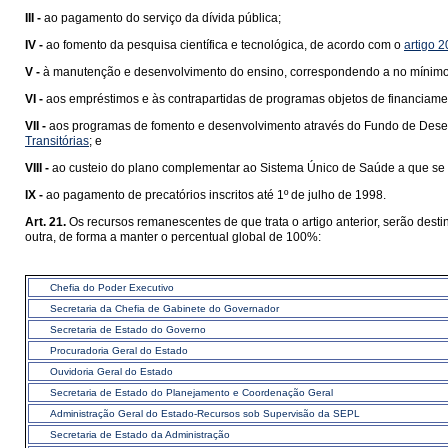
III -
ao pagamento do serviço da dívida pública;
IV -
ao fomento da pesquisa científica e tecnológica, de acordo com o
artigo 
V -
à manutenção e desenvolvimento do ensino, correspondendo a no mínimo 2
VI -
aos empréstimos e às contrapartidas de programas objetos de financiamen
VII -
aos programas de fomento e desenvolvimento através do Fundo de Desen
Transitórias
; e
VIII -
ao custeio do plano complementar ao Sistema Único de Saúde a que se 
IX -
ao pagamento de precatórios inscritos até 1º de julho de 1998.
Art. 21.
Os recursos remanescentes de que trata o artigo anterior, serão desti
outra, de forma a manter o percentual global de 100%:
Chefia do Poder Executivo
Secretaria da Chefia de Gabinete do Governador
Secretaria de Estado do Governo
Procuradoria Geral do Estado
Ouvidoria Geral do Estado
Secretaria de Estado do Planejamento e Coordenação Geral
Administração Geral do Estado-Recursos sob Supervisão da SEPL
Secretaria de Estado da Administração