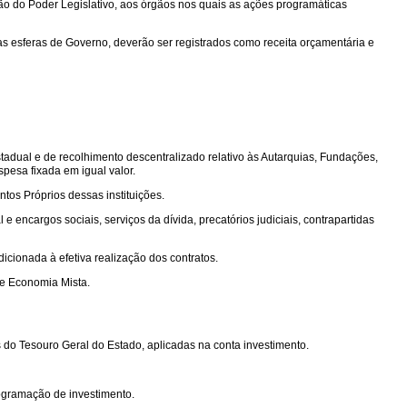
ão do Poder Legislativo, aos órgãos nos quais as ações programáticas
as esferas de Governo, deverão ser registrados como receita orçamentária e
stadual e de recolhimento descentralizado relativo às Autarquias, Fundações,
pesa fixada em igual valor.
os Próprios dessas instituições.
ncargos sociais, serviços da dívida, precatórios judiciais, contrapartidas
cionada à efetiva realização dos contratos.
de Economia Mista.
 do Tesouro Geral do Estado, aplicadas na conta investimento.
ogramação de investimento.