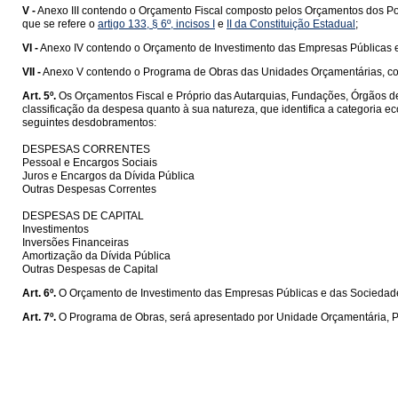
V -
Anexo III contendo o Orçamento Fiscal composto pelos Orçamentos dos Pod
que se refere o
artigo 133, § 6º, incisos I
e
II da Constituição Estadual
;
VI -
Anexo IV contendo o Orçamento de Investimento das Empresas Públicas e
VII -
Anexo V contendo o Programa de Obras das Unidades Orçamentárias, c
Art. 5º.
Os Orçamentos Fiscal e Próprio das Autarquias, Fundações, Órgãos d
classificação da despesa quanto à sua natureza, que identifica a categoria
seguintes desdobramentos:
DESPESAS CORRENTES
Pessoal e Encargos Sociais
Juros e Encargos da Dívida Pública
Outras Despesas Correntes
DESPESAS DE CAPITAL
Investimentos
Inversões Financeiras
Amortização da Dívida Pública
Outras Despesas de Capital
Art. 6º.
O Orçamento de Investimento das Empresas Públicas e das Sociedades
Art. 7º.
O Programa de Obras, será apresentado por Unidade Orçamentária, Pro