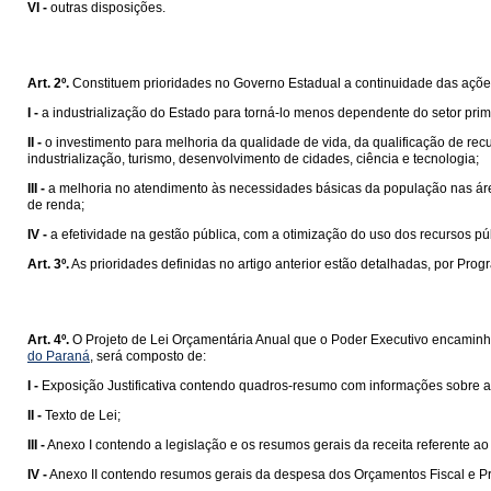
VI -
outras disposições.
Art. 2º.
Constituem prioridades no Governo Estadual a continuidade das açõe
I -
a industrialização do Estado para torná-lo menos dependente do setor prim
II -
o investimento para melhoria da qualidade de vida, da qualificação de re
industrialização, turismo, desenvolvimento de cidades, ciência e tecnologia;
III -
a melhoria no atendimento às necessidades básicas da população nas áreas
de renda;
IV -
a efetividade na gestão pública, com a otimização do uso dos recursos púb
Art. 3º.
As prioridades definidas no artigo anterior estão detalhadas, por Pr
Art. 4º.
O Projeto de Lei Orçamentária Anual que o Poder Executivo encaminha
do Paraná
, será composto de:
I -
Exposição Justificativa contendo quadros-resumo com informações sobre a
II -
Texto de Lei;
III -
Anexo I contendo a legislação e os resumos gerais da receita referente 
IV -
Anexo II contendo resumos gerais da despesa dos Orçamentos Fiscal e Pró