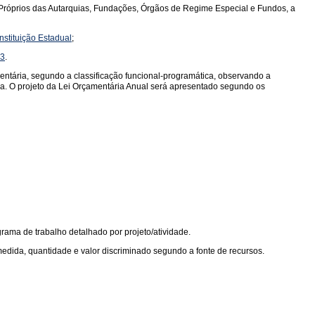
s Próprios das Autarquias, Fundações, Órgãos de Regime Especial e Fundos, a
onstituição Estadual
;
93
.
tária, segundo a classificação funcional-programática, observando a
sa. O projeto da Lei Orçamentária Anual será apresentado segundo os
ama de trabalho detalhado por projeto/atividade.
edida, quantidade e valor discriminado segundo a fonte de recursos.