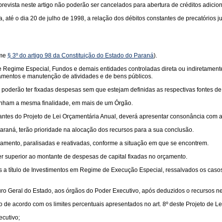
evista neste artigo não poderão ser cancelados para abertura de créditos adicion
té o dia 20 de julho de 1998, a relação dos débitos constantes de precatórios ju
rme
§ 3º do artigo 98 da Constituição do Estado do Paraná
).
e Regime Especial, Fundos e demais entidades controladas direta ou indiretament
ciamentos e manutenção de atividades e de bens públicos.
poderão ter fixadas despesas sem que estejam definidas as respectivas fontes de
enham a mesma finalidade, em mais de um Órgão.
ntes do Projeto de Lei Orçamentária Anual, deverá apresentar consonância com as
araná, terão prioridade na alocação dos recursos para a sua conclusão.
amento, paralisadas e reativadas, conforme a situação em que se encontrem.
r superior ao montante de despesas de capital fixadas no orçamento.
 título de Investimentos em Regime de Execução Especial, ressalvados os casos 
uro Geral do Estado, aos órgãos do Poder Executivo, após deduzidos o recursos n
o de acordo com os limites percentuais apresentados no art. 8º deste Projeto de L
cutivo;