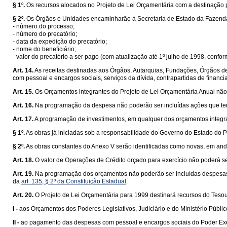
§ 1º.
Os recursos alocados no Projeto de Lei Orçamentária com a destinação pr
§ 2º.
Os Órgãos e Unidades encaminharão à Secretaria de Estado da Fazenda, a
- número do processo;
- número do precatório;
- data da expedição do precatório;
- nome do beneficiário;
- valor do precatório a ser pago (com atualização até 1º julho de 1998, confo
Art. 14.
As receitas destinadas aos Órgãos, Autarquias, Fundações, Órgãos d
com pessoal e encargos sociais, serviços da dívida, contrapartidas de finan
Art. 15.
Os Orçamentos integrantes do Projeto de Lei Orçamentária Anual não 
Art. 16.
Na programação da despesa não poderão ser incluídas ações que t
Art. 17.
A programação de investimentos, em qualquer dos orçamentos integra
§ 1º.
As obras já iniciadas sob a responsabilidade do Governo do Estado do P
§ 2º.
As obras constantes do Anexo V serão identificadas como novas, em and
Art. 18.
O valor de Operações de Crédito orçado para exercício não poderá se
Art. 19.
Na programação dos orçamentos não poderão ser incluídas despesas a
da
art. 135, § 2º da Constituição Estadual
.
Art. 20.
O Projeto de Lei Orçamentária para 1999 destinará recursos do Teso
I -
aos Orçamentos dos Poderes Legislativos, Judiciário e do Ministério Públic
II -
ao pagamento das despesas com pessoal e encargos sociais do Poder Exe