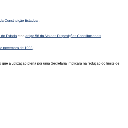
 da Constituição Estadual
;
o do Estado
e no
artigo 58 do Ato das Disposições Constitucionais
de novembro de 1993
;
o que a utilização plena por uma Secretaria implicará na redução do limite de