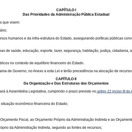
CAPÍTULO I
Das Prioridades da Administração Pública Estadual
s que visem:
ário;
cursos humanos e da infra-estrutura do Estado, assegurando políticas públicas con
 de saúde, educação, esporte, lazer, segurança, habitação, justiça, cidadania, a
licos no contexto de equilíbrio financeiro do Estado.
ograma de Governo, no Anexo a esta Lei e terão precedência na alocação de recurs
CAPÍTULO II
Da Organização e Das Estruturas dos Orçamentos
rá à Assembléia Legislativa, cumprindo o prazo previsto no
artigo 22 inciso III d
 situação econômico-financeira do Estado;
ao Orçamento Fiscal, ao Orçamento Próprio da Administração Indireta e ao Orçame
prio da Administração Indireta, segundo as fontes de recursos;