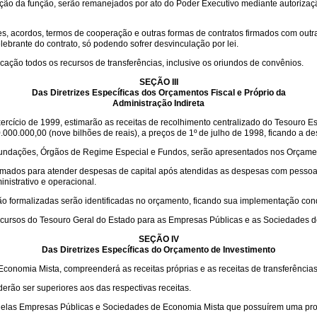
nção da função, serão remanejados por ato do Poder Executivo mediante autorizaç
es, acordos, termos de cooperação e outras formas de contratos firmados com outr
rante do contrato, só podendo sofrer desvinculação por lei.
icação todos os recursos de transferências, inclusive os oriundos de convênios.
SEÇÃO III
Das Diretrizes Específicas dos Orçamentos Fiscal e Próprio da
Administração Indireta
xercício de 1999, estimarão as receitas de recolhimento centralizado do Tesouro E
.000,00 (nove bilhões de reais), a preços de 1º de julho de 1998, ficando a des
Fundações, Órgãos de Regime Especial e Fundos, serão apresentados nos Orçament
dos para atender despesas de capital após atendidas as despesas com pessoal e e
nistrativo e operacional.
 formalizadas serão identificadas no orçamento, ficando sua implementação condi
 recursos do Tesouro Geral do Estado para as Empresas Públicas e as Sociedades 
SEÇÃO IV
Das Diretrizes Específicas do Orçamento de Investimento
onomia Mista, compreenderá as receitas próprias e as receitas de transferências
rão ser superiores aos das respectivas receitas.
quelas Empresas Públicas e Sociedades de Economia Mista que possuírem uma pr