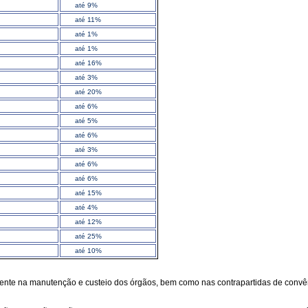
até 9%
até 11%
até 1%
até 1%
até 16%
até 3%
até 20%
até 6%
até 5%
até 6%
até 3%
até 6%
até 6%
até 15%
até 4%
até 12%
até 25%
até 10%
iamente na manutenção e custeio dos órgãos, bem como nas contrapartidas de conv