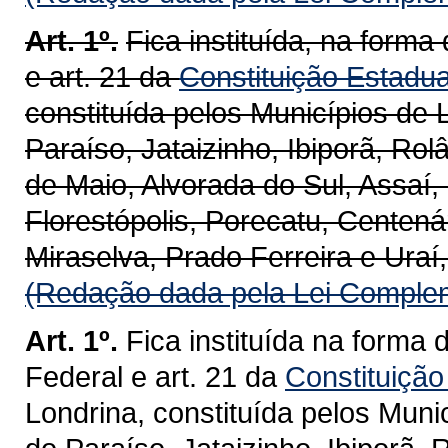
Art. 1º.
Fica instituída, na forma 
e art. 21 da
Constituição Estadua
constituída pelos Municípios de 
Paraíso, Jataizinho, Ibiporã, Rol
de Maio, Alvorada do Sul, Assaí,
Florestópolis, Porecatu, Centenár
Miraselva, Prado Ferreira e Uraí
(Redação dada pela Lei Complem
Art. 1º.
Fica instituída na forma 
Federal e art. 21 da
Constituição
Londrina, constituída pelos Muni