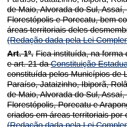
de Maio, Alvorada do Sul, Assaí,
Florestópolis e Porecatu, bem c
áreas territoriais deles desmemb
(Redação dada pela Lei Complem
Art. 1º.
Fica instituída, na forma 
e art. 21 da
Constituição Estadua
constituída pelos Municípios de 
Paraíso, Jataizinho, Ibiporã, Rol
de Maio, Alvorada do Sul, Assaí,
Florestópolis, Porecatu e Arapo
criados em áreas territoriais po
(Redação dada pela Lei Complem