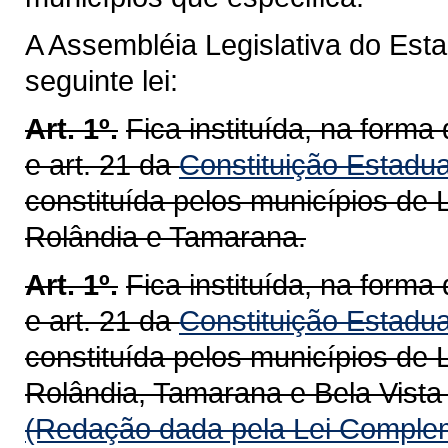
A Assembléia Legislativa do Est
seguinte lei:
Art. 1º.
Fica instituída, na forma 
e art. 21 da
Constituição Estadua
constituída pelos municípios de 
Rolândia e Tamarana.
Art. 1º.
Fica instituída, na forma 
e art. 21 da
Constituição Estadua
constituída pelos municípios de 
Rolândia, Tamarana e Bela Vista
(Redação dada pela Lei Complem