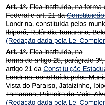
Art. 1º.
Fica instituída, na forma
Federal
e art. 21 da
Constituição
Londrina, constituída pelos muni
Ibiporã, Rolândia Tamarana, Bela
(Redação dada pela Lei Complem
Art. 1º.
Fica instituída, na
forma do artigo 25, parágrafo 3º,
artigo 21 da
Constituição Estadu
Londrina, constituída pelos Mun
Vista do Paraíso, Jataizinho, Ibi
Tamarana, Primeiro de Maio, Alv
(Redação dada pela Lei Complem