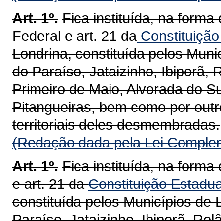
Art. 1º.
Fica instituída, na forma 
Federal e art. 21 da
Constituição
Londrina, constituída pelos Muni
do Paraíso, Jataizinho, Ibiporã,
Primeiro de Maio, Alvorada do Su
Pitangueiras, bem como por outr
territoriais deles desmembradas.
(Redação dada pela Lei Complem
Art. 1º.
Fica instituída, na forma 
e art. 21 da
Constituição Estadua
constituída pelos Municípios de 
Paraíso, Jataizinho, Ibiporã, Rol