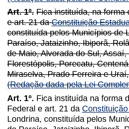
Art. 1º.
Fica instituída, na forma 
e art. 21 da
Constituição Estadua
constituída pelos Municípios de 
Paraíso, Jataizinho, Ibiporã, Rol
de Maio, Alvorada do Sul, Assaí,
Florestópolis, Porecatu, Centenár
Miraselva, Prado Ferreira e Uraí
(Redação dada pela Lei Complem
Art. 1º.
Fica instituída na forma 
Federal e art. 21 da
Constituição
Londrina, constituída pelos Muni