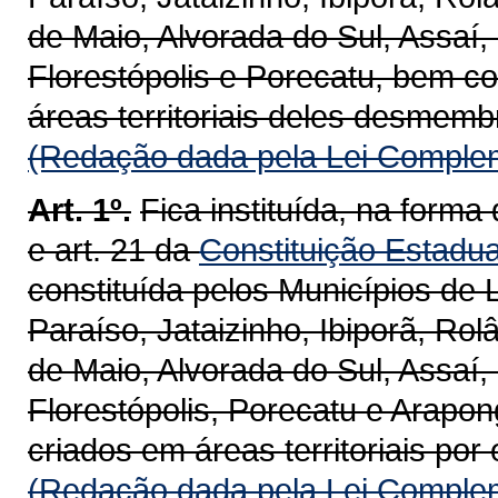
de Maio, Alvorada do Sul, Assaí,
Florestópolis e Porecatu, bem c
áreas territoriais deles desmemb
(Redação dada pela Lei Complem
Art. 1º.
Fica instituída, na forma 
e art. 21 da
Constituição Estadua
constituída pelos Municípios de 
Paraíso, Jataizinho, Ibiporã, Rol
de Maio, Alvorada do Sul, Assaí,
Florestópolis, Porecatu e Arapo
criados em áreas territoriais po
(Redação dada pela Lei Complem