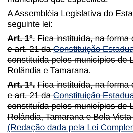
A Assembléia Legislativa do Est
seguinte lei:
Art. 1º.
Fica instituída, na forma 
e art. 21 da
Constituição Estadua
constituída pelos municípios de 
Rolândia e Tamarana.
Art. 1º.
Fica instituída, na forma 
e art. 21 da
Constituição Estadua
constituída pelos municípios de 
Rolândia, Tamarana e Bela Vista
(Redação dada pela Lei Complem