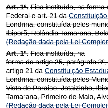
Art. 1º.
Fica instituída, na forma
Federal
e art. 21 da
Constituição
Londrina, constituída pelos muni
Ibiporã, Rolândia Tamarana, Bela
(Redação dada pela Lei Complem
Art. 1º.
Fica instituída, na
forma do artigo 25, parágrafo 3º,
artigo 21 da
Constituição Estadu
Londrina, constituída pelos Mun
Vista do Paraíso, Jataizinho, Ibi
Tamarana, Primeiro de Maio, Alv
(Redação dada pela Lei Complem