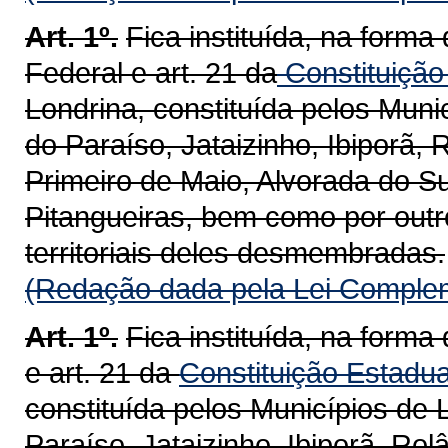
Art. 1º.
Fica instituída, na forma 
Federal e art. 21 da
Constituição
Londrina, constituída pelos Muni
do Paraíso, Jataizinho, Ibiporã,
Primeiro de Maio, Alvorada do Su
Pitangueiras, bem como por outr
territoriais deles desmembradas.
(Redação dada pela Lei Complem
Art. 1º.
Fica instituída, na forma 
e art. 21 da
Constituição Estadua
constituída pelos Municípios de 
Paraíso, Jataizinho, Ibiporã, Rol