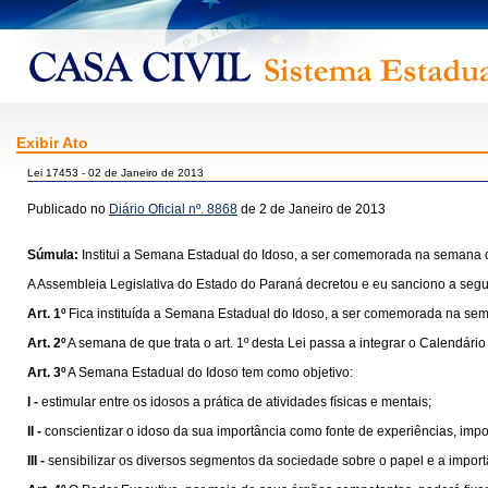
Exibir Ato
Lei 17453 - 02 de Janeiro de 2013
Publicado no
Diário Oficial nº. 8868
de 2 de Janeiro de 2013
Súmula:
Institui a Semana Estadual do Idoso, a ser comemorada na semana qu
A Assembleia Legislativa do Estado do Paraná decretou e eu sanciono a segui
Art. 1º
Fica instituída a Semana Estadual do Idoso, a ser comemorada na seman
Art. 2º
A semana de que trata o art. 1º desta Lei passa a integrar o Calendári
Art. 3º
A Semana Estadual do Idoso tem como objetivo:
I -
estimular entre os idosos a prática de atividades físicas e mentais;
II -
conscientizar o idoso da sua importância como fonte de experiências, im
III -
sensibilizar os diversos segmentos da sociedade sobre o papel e a import