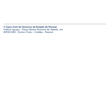
© Casa Civil do Governo do Estado do Paraná
Palácio Iguaçu - Praça Nossa Senhora de Salette, s/n
80530-909 - Centro Cívico - Curitiba - Paraná