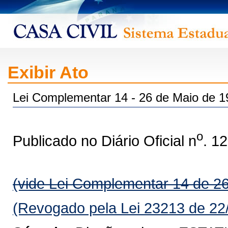
Exibir Ato
Lei Complementar 14 - 26 de Maio de 1
o
Publicado no Diário Oficial n
. 1
(vide Lei Complementar 14 de 2
(Revogado pela Lei 23213 de 22