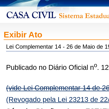
Exibir Ato
Lei Complementar 14 - 26 de Maio de 1
o
Publicado no Diário Oficial n
. 1
(vide Lei Complementar 14 de 2
(Revogado pela Lei 23213 de 22