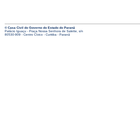
© Casa Civil do Governo do Estado do Paraná
Palácio Iguaçu - Praça Nossa Senhora de Salette, s/n
80530-909 - Centro Cívico - Curitiba - Paraná