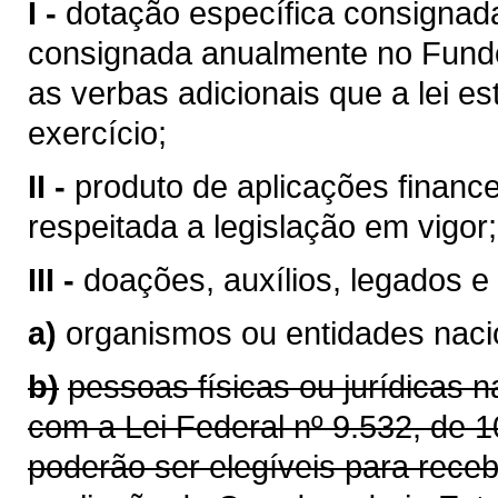
I -
dotação específica consignad
consignada anualmente no Fundo
as verbas adicionais que a lei e
exercício;
II -
produto de aplicações finance
respeitada a legislação em vigor;
III -
doações, auxílios, legados e
a)
organismos ou entidades nacio
b)
pessoas físicas ou jurídicas 
com a Lei Federal nº 9.532, de 
poderão ser elegíveis para receb