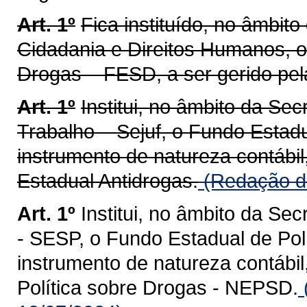
Art. 1º
Fica instituído, no âmbito
Cidadania e Direitos Humanos, o
Drogas – FESD, a ser gerido pel
Art. 1º
Institui, no âmbito da Sec
Trabalho – Sejuf, o Fundo Estadu
instrumento de natureza contábil
Estadual Antidrogas.
(Redação da
Art. 1º
Institui, no âmbito da Se
- SESP, o Fundo Estadual de Pol
instrumento de natureza contábil
Política sobre Drogas - NEPSD.