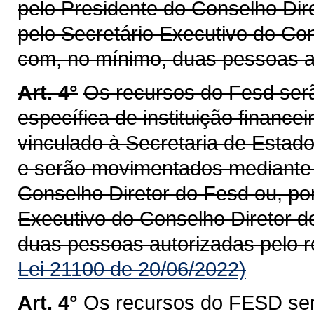
pelo Presidente do Conselho Dir
pelo Secretário Executivo do Co
com, no mínimo, duas pessoas au
Art. 4°
Os recursos do Fesd ser
específica de instituição finance
vinculado à Secretaria de Estado 
e serão movimentados mediante 
Conselho Diretor do Fesd ou, po
Executivo do Conselho Diretor d
duas pessoas autorizadas pelo r
Lei 21100 de 20/06/2022)
Art. 4°
Os recursos do FESD ser