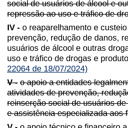
social de usuários de álcool e ou
repressão ao uso e tráfico de dr
IV -
o reaparelhamento e custeio
prevenção, redução de danos, rei
usuários de álcool e outras droga
uso e tráfico de drogas e produt
22064 de 18/07/2024)
V -
o apoio a entidades legalme
atividades de prevenção, redução
reinserção social de usuários de
e assistência especializada aos 
V -
o apoio técnico e financeiro 