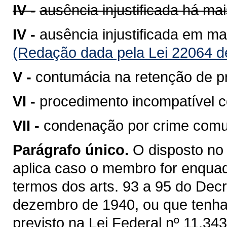
IV -
ausência injustificada há ma
IV -
ausência injustificada em ma
(Redação dada pela Lei 22064 d
V -
contumácia na retenção de p
VI -
procedimento incompatível c
VII -
condenação por crime comu
Parágrafo único.
O disposto no 
aplica caso o membro for enquadr
termos dos arts. 93 a 95 do Decr
dezembro de 1940, ou que tenha
previsto na Lei Federal nº 11.3