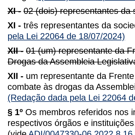
XI -
02 (dois) representantes da 
XI -
três representantes da socie
pela Lei 22064 de 18/07/2024)
XII -
01 (um) representante da F
Drogas da Assembleia Legislativ
XII -
um representante da Frente
combate às drogas da Assembleia
(Redação dada pela Lei 22064 d
§ 1º
Os membros referidos nos in
respectivos órgãos e instituições
(vide
ADI/0047330-06.2022.8.16