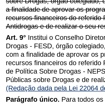
sobre Drogas, órgão colegiado, d
a finalidade de aprovar os progr
recursos financeiros do referid
Antidrogas e de realizar o seu 
Art. 9°
Institui o Conselho Diret
Drogas - FESD, órgão colegiado, 
com a finalidade de aprovar os 
recursos financeiros do referido
de Política Sobre Drogas - NEPS
Públicas sobre Drogas e de real
(Redação dada pela Lei 22064 d
Parágrafo único.
Para todos os