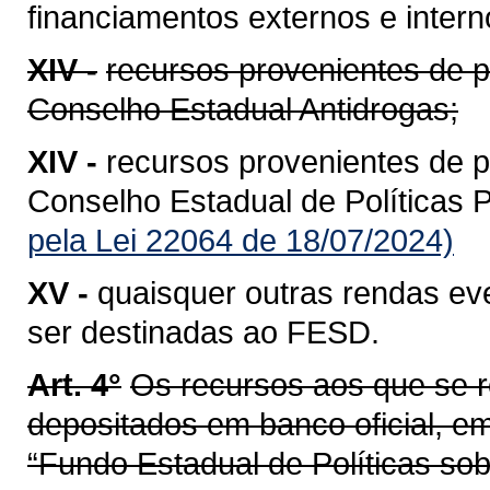
financiamentos externos e intern
XIV -
recursos provenientes de 
Conselho Estadual Antidrogas;
XIV -
recursos provenientes de 
Conselho Estadual de Políticas 
pela Lei 22064 de 18/07/2024)
XV -
quaisquer outras rendas ev
ser destinadas ao FESD.
Art. 4°
Os recursos aos que se re
depositados em banco oficial, e
“Fundo Estadual de Políticas so