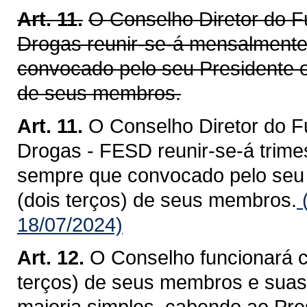
Art. 11.
O Conselho Diretor do F
Drogas reunir-se-á mensalmente
convocado pelo seu Presidente ou
de seus membros.
Art. 11.
O Conselho Diretor do F
Drogas - FESD reunir-se-á trime
sempre que convocado pelo seu P
(dois terços) de seus membros.
(
18/07/2024)
Art. 12.
O Conselho funcionará 
terços) de seus membros e suas
maioria simples, cabendo ao Pre