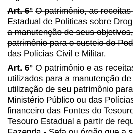
Art. 6°
O patrimônio, as receitas
Estadual de Políticas sobre Dro
a manutenção de seus objetivos,
patrimônio para o custeio do Pode
das Polícias Civil e Militar.
Art. 6°
O patrimônio e as receit
utilizados para a manutenção de
utilização de seu patrimônio para
Ministério Público ou das Polícias
financeiro das Fontes do Tesouro
Tesouro Estadual a partir de req
Fazenda - Sefa ou órgão que a su