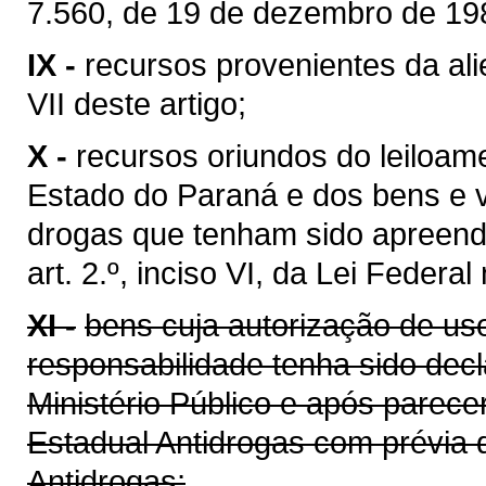
7.560, de 19 de dezembro de 198
IX -
recursos provenientes da ali
VII deste artigo;
X -
recursos oriundos do leiloam
Estado do Paraná e dos bens e va
drogas que tenham sido apreend
art. 2.º, inciso VI, da Lei Feder
XI -
bens cuja autorização de us
responsabilidade tenha sido decl
Ministério Público e após parec
Estadual Antidrogas com prévia 
Antidrogas;