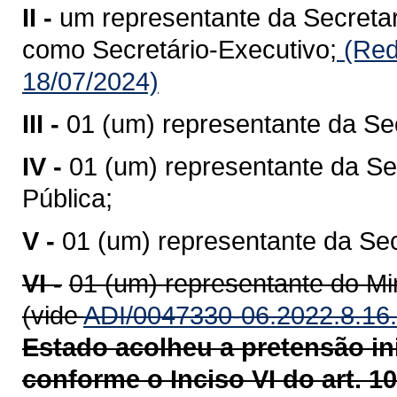
II -
um representante da Secretar
como Secretário-Executivo;
(Red
18/07/2024)
III -
01 (um) representante da Se
IV -
01 (um) representante da Se
Pública;
V -
01 (um) representante da Se
VI -
01 (um) representante do Min
(vide
ADI/0047330-06.2022.8.16
Estado acolheu a pretensão inic
conforme o Inciso VI do art. 10