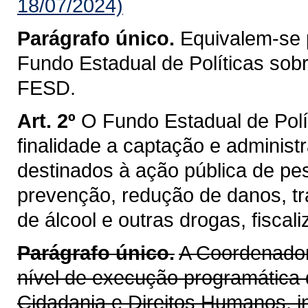
18/07/2024)
Parágrafo único.
Equivalem-se 
Fundo Estadual de Políticas sob
FESD.
Art. 2º
O Fundo Estadual de Pol
finalidade a captação e administ
destinados à ação pública de pe
prevenção, redução de danos, tr
de álcool e outras drogas, fiscal
Parágrafo único.
A Coordenador
nível de execução programática 
Cidadania e Direitos Humanos, i