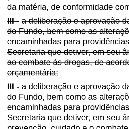
da matéria, de conformidade com
III -
a deliberação e aprovação d
do Fundo, bem como as alteraçõ
encaminhadas para providências 
Secretaria que detiver, em seu â
ao combate às drogas, de acord
orçamentária;
III -
a deliberação e aprovação d
do Fundo, bem como as alteraçõ
encaminhadas para providências j
Secretaria que detiver, em seu âm
prevenção, cuidado e o combate