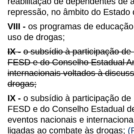
reabilitação de dependentes de á
repressão, no âmbito do Estado 
VIII -
os programas de educação t
uso de drogas;
IX -
o subsídio à participação d
FESD e do Conselho Estadual An
internacionais voltados à discu
drogas;
IX -
o subsídio à participação d
FESD e do Conselho Estadual de
eventos nacionais e internacion
ligadas ao combate às drogas;
(R