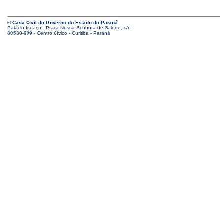
© Casa Civil do Governo do Estado do Paraná
Palácio Iguaçu - Praça Nossa Senhora de Salette, s/n
80530-909 - Centro Cívico - Curitiba - Paraná