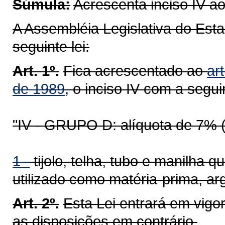
Súmula:
Acrescenta inciso IV ao
A Assembléia Legislativa do Est
seguinte lei:
Art. 1º.
Fica acrescentado ao
ar
de 1989
, o inciso IV com a segu
"IV - GRUPO D: alíquota de 7% (
1 -
tijolo, telha, tubo e manilha q
utilizado como matéria-prima, arg
Art. 2º.
Esta Lei entrará em vigo
as disposições em contrário.