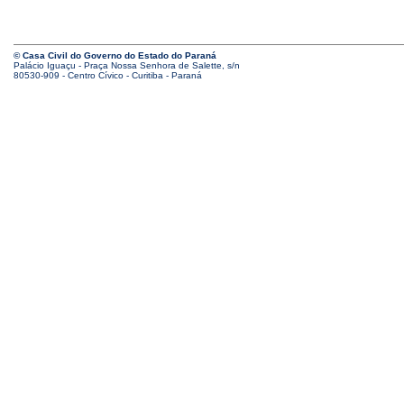
© Casa Civil do Governo do Estado do Paraná
Palácio Iguaçu - Praça Nossa Senhora de Salette, s/n
80530-909 - Centro Cívico - Curitiba - Paraná