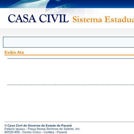
Exibir Ato
© Casa Civil do Governo do Estado do Paraná
Palácio Iguaçu - Praça Nossa Senhora de Salette, s/n
80530-909 - Centro Cívico - Curitiba - Paraná