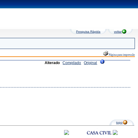
Pesquisa Rápida
voltar
Página para impressão
Alterado
Compilado
Original
topo