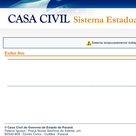
Sistema temporariamente indisp
Exibir Ato
© Casa Civil do Governo do Estado do Paraná
Palácio Iguaçu - Praça Nossa Senhora de Salette, s/n
80530-909 - Centro Cívico - Curitiba - Paraná