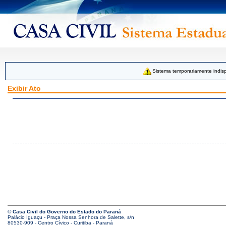
Sistema temporariamente indisp
Exibir Ato
© Casa Civil do Governo do Estado do Paraná
Palácio Iguaçu - Praça Nossa Senhora de Salette, s/n
80530-909 - Centro Cívico - Curitiba - Paraná