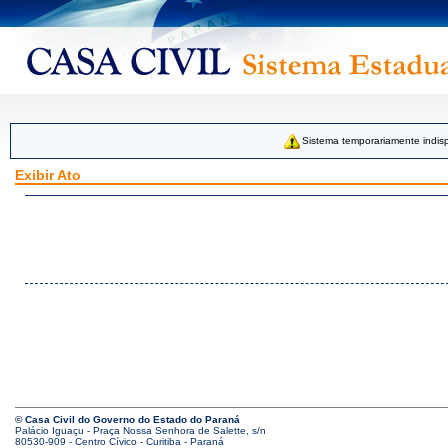
Sistema temporariamente indisp
Exibir Ato
© Casa Civil do Governo do Estado do Paraná
Palácio Iguaçu - Praça Nossa Senhora de Salette, s/n
80530-909 - Centro Cívico - Curitiba - Paraná