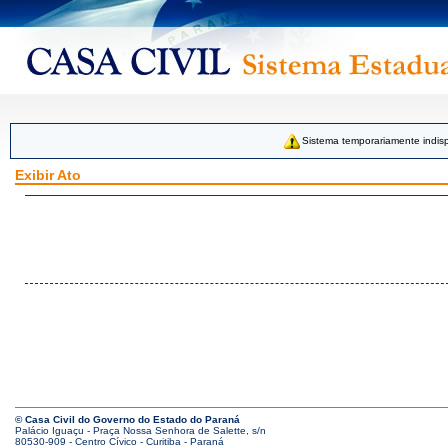
Sistema temporariamente indisp
Exibir Ato
© Casa Civil do Governo do Estado do Paraná
Palácio Iguaçu - Praça Nossa Senhora de Salette, s/n
80530-909 - Centro Cívico - Curitiba - Paraná