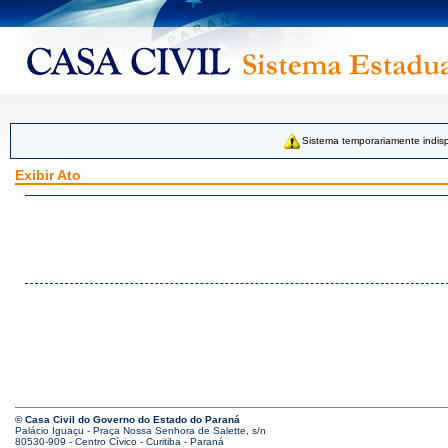
Sistema temporariamente indisp
Exibir Ato
© Casa Civil do Governo do Estado do Paraná
Palácio Iguaçu - Praça Nossa Senhora de Salette, s/n
80530-909 - Centro Cívico - Curitiba - Paraná