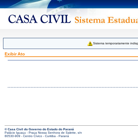
Sistema temporariamente indisp
Exibir Ato
© Casa Civil do Governo do Estado do Paraná
Palácio Iguaçu - Praça Nossa Senhora de Salette, s/n
80530-909 - Centro Cívico - Curitiba - Paraná