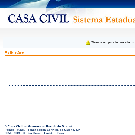
Sistema temporariamente indisp
Exibir Ato
© Casa Civil do Governo do Estado do Paraná
Palácio Iguaçu - Praça Nossa Senhora de Salette, s/n
80530-909 - Centro Cívico - Curitiba - Paraná