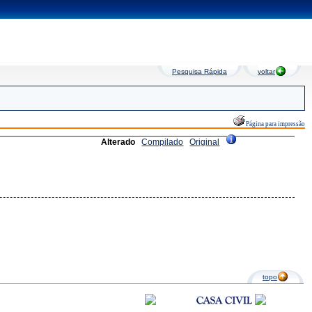
Pesquisa Rápida
voltar
Página para impressão
Alterado
Compilado
Original
topo