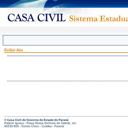
Exibir Ato
© Casa Civil do Governo do Estado do Paraná
Palácio Iguaçu - Praça Nossa Senhora de Salette, s/n
80530-909 - Centro Cívico - Curitiba - Paraná