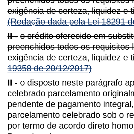
exigência de certeza, liquidez e t
(Redação dada pela Lei 18291 d
II -
o crédito oferecido em substi
preenchidos todos os requisitos 
exigência de certeza, liquidez e t
19358 de 20/12/2017)
II -
o disposto neste parágrafo ap
celebrado parcelamento originalm
pendente de pagamento integral,
parcelamento celebrado sob o reg
por termo de acordo direto homol