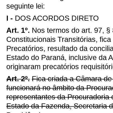
seguinte lei:
I -
DOS ACORDOS DIRETO
Art. 1º.
Nos termos do art. 97, § 
Constitucionais Transitórias, fica
Precatórios, resultado da concil
Estado do Paraná, inclusive da A
originaram precatórios requisitóri
Art. 2º.
Fica criada a Câmara de 
funcionará no âmbito da Procura
representantes da Procuradoria 
Estado da Fazenda, Secretaria d