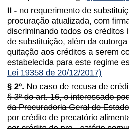
II -
no requerimento de substitui
procuração atualizada, com firm
discriminando todos os créditos i
de substituição, além da outorga
quitação aos créditos a serem co
estabelecida para este regime es
Lei 19358 de 20/12/2017)
§ 2º.
No caso de recusa de crédit
§ 3º do art. 16, o interessado p
da Procuradoria Geral do Estado 
por crédito de precatório aliment
por crédito de pre - catório comu