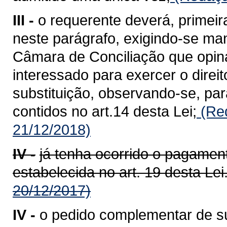
III -
o requerente deverá, primei
neste parágrafo, exigindo-se ma
Câmara de Conciliação que opinar
interessado para exercer o dire
substituição, observando-se, pa
contidos no art.14 desta Lei;
(Red
21/12/2018)
IV -
já tenha ocorrido o pagament
estabelecida no art. 19 desta Lei
20/12/2017)
IV -
o pedido complementar de su