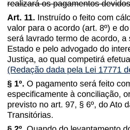
realizará os pagamentos devidos
Art. 11.
Instruído o feito com cál
valor para o acordo (art. 8º) e d
será lavrado termo de acordo, a
Estado e pelo advogado do inter
Justiça, ao qual competirá efetu
(Redação dada pela Lei 17771 d
§ 1º.
O pagamento será feito com
especificamente à conciliação, o
previsto no art. 97, § 6º, do Ato
Transitórias.
§ 2º.
Quando do levantamento d