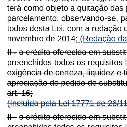
terá como objeto a quitação das
parcelamento, observando-se, par
todos desta Lei, com a redação d
novembro de 2014;
(Redação dad
II -
o crédito oferecido em substi
preenchidos todos os requisitos 
exigência de certeza, liquidez e 
apreciação do pedido de substitu
art. 16;
(Incluído pela Lei 17771 de 26/1
II -
o crédito oferecido em substi
preenchidos todos os requisitos 