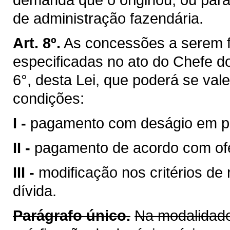
de administração fazendária.
Art. 8º.
As concessões a serem f
especificadas no ato do Chefe do
6°, desta Lei, que poderá se vale
condições:
I -
pagamento com deságio em per
II -
pagamento de acordo com ofe
III -
modificação nos critérios de
dívida.
Parágrafo único.
Na modalidade 