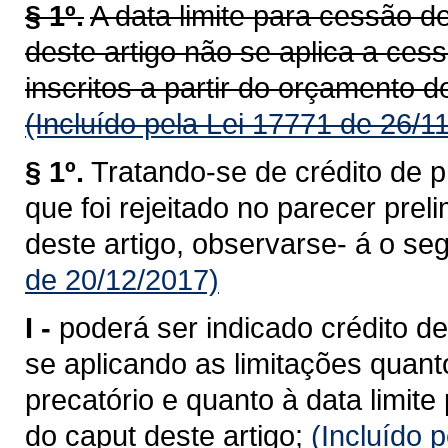
§ 1º.
A data limite para cessão de
deste artigo não se aplica a ces
inscritos a partir do orçamento d
(Incluído pela Lei 17771 de 26/1
§ 1º.
Tratando-se de crédito de p
que foi rejeitado no parecer prel
deste artigo, observarse- á o seg
de 20/12/2017)
I -
poderá ser indicado crédito de
se aplicando as limitações quant
precatório e quanto à data limite 
do caput deste artigo;
(Incluído 