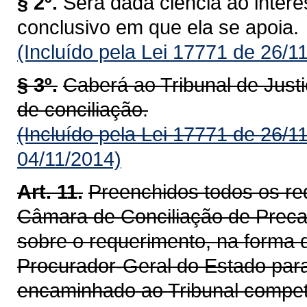
§ 2º.
Será dada ciência ao inter
conclusivo em que ela se apoia.
(Incluído pela Lei 17771 de 26/1
§ 3º.
Caberá ao Tribunal de Justiç
de conciliação.
(Incluído pela Lei 17771 de 26/1
04/11/2014)
Art. 11.
Preenchidos todos os req
Câmara de Conciliação de Precat
sobre o requerimento, na forma d
Procurador-Geral do Estado para
encaminhado ao Tribunal compet