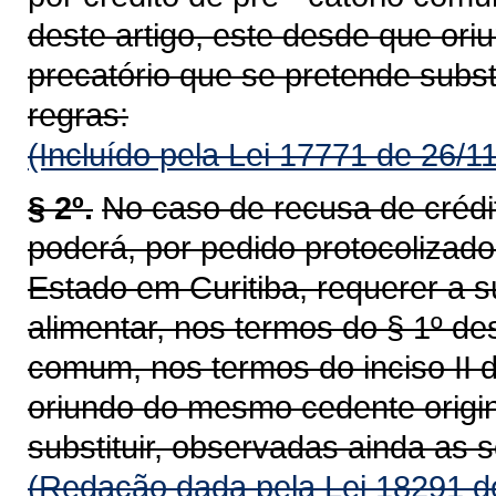
deste artigo, este desde que or
precatório que se pretende subst
regras:
(Incluído pela Lei 17771 de 26/1
§ 2º.
No caso de recusa de crédit
poderá, por pedido protocolizad
Estado em Curitiba, requerer a su
alimentar, nos termos do § 1º des
comum, nos termos do inciso II d
oriundo do mesmo cedente origin
substituir, observadas ainda as 
(Redação dada pela Lei 18291 d