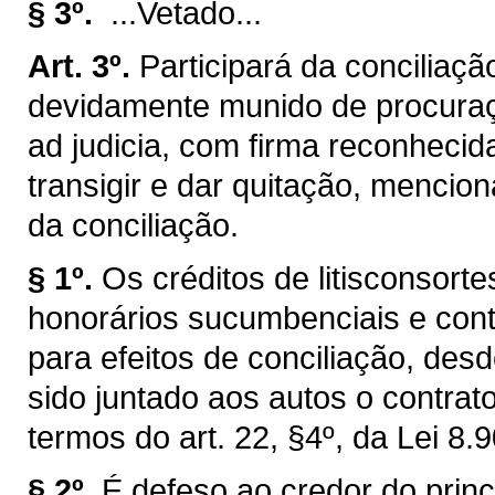
§ 3º.
...Vetado...
Art. 3º.
Participará da conciliaç
devidamente munido de procuraç
ad judicia, com firma reconhecid
transigir e dar quitação, mencio
da conciliação.
§ 1º.
Os créditos de litisconsorte
honorários sucumbenciais e con
para efeitos de conciliação, des
sido juntado aos autos o contrat
termos do art. 22, §4º, da Lei 8.
§ 2º.
É defeso ao credor do princ