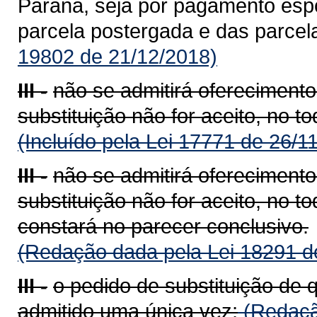
Paraná, seja por pagamento espo
parcela postergada e das parcel
19802 de 21/12/2018)
III -
não se admitirá oferecimento
substituição não for aceito, no t
(Incluído pela Lei 17771 de 26/1
III -
não se admitirá oferecimento
substituição não for aceito, no t
constará no parecer conclusivo.
(Redação dada pela Lei 18291 d
III -
o pedido de substituição de 
admitido uma única vez;
(Redaçã