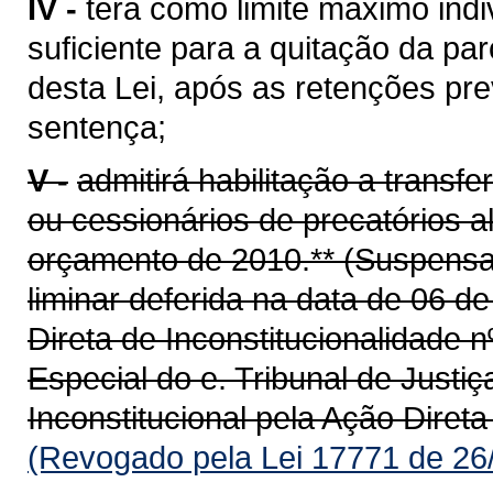
IV -
terá como limite máximo ind
suficiente para a quitação da par
desta Lei, após as retenções prev
sentença;
V -
admitirá habilitação a transfe
ou cessionários de precatórios a
orçamento de 2010.** (Suspensa a
liminar deferida na data de 06 
Direta de Inconstitucionalidade 
Especial do e. Tribunal de Justi
Inconstitucional pela Ação Direta
(Revogado pela Lei 17771 de 26