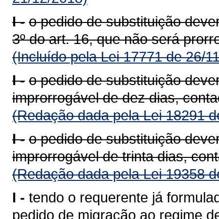
I -
o pedido de substituição deve
3º do art. 16, que não será prorr
(Incluído pela Lei 17771 de 26/1
I -
o pedido de substituição deve
improrrogável de dez dias, conta
(Redação dada pela Lei 18291 d
I -
o pedido de substituição deve
improrrogável de trinta dias, con
(Redação dada pela Lei 19358 d
I -
tendo o requerente já formula
pedido de migração ao regime de 