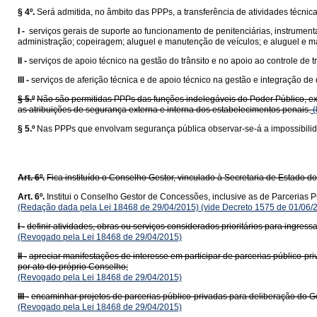
§ 4º.
Será admitida, no âmbito das PPPs, a transferência de atividades técnic
I -
serviços gerais de suporte ao funcionamento de penitenciárias, instrumen
administração; copeiragem; aluguel e manutenção de veículos; e aluguel e 
II -
serviços de apoio técnico na gestão do trânsito e no apoio ao controle de 
III -
serviços de aferição técnica e de apoio técnico na gestão e integração de
§ 5.º
Não são permitidas PPPs das funções indelegáveis do Poder Público, exer
as atribuições de segurança externa e interna dos estabelecimentos penais.
(
§ 5.º
Nas PPPs que envolvam segurança pública observar-se-á a impossibilid
Art. 6º.
Fica instituído o Conselho Gestor, vinculado à Secretaria de Estado 
Art. 6º.
Institui o Conselho Gestor de Concessões, inclusive as de Parcerias
(Redação dada pela Lei 18468 de 29/04/2015)
(vide Decreto 1575 de 01/06/
I -
definir atividades, obras ou serviços considerados prioritários para ingre
(Revogado pela Lei 18468 de 29/04/2015)
II -
apreciar manifestações de interesse em participar de parcerias público-pr
por ato do próprio Conselho;
(Revogado pela Lei 18468 de 29/04/2015)
III -
encaminhar projetos de parcerias público-privadas para deliberação do G
(Revogado pela Lei 18468 de 29/04/2015)