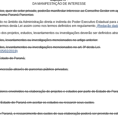
DA MANIFESTAÇÃO DE INTERESSE
lico, quer do setor privado, poderão manifestar interesse ao Conselho Gestor em 
grama Paraná Parcerias.
o no âmbito da Administração direta e indireta do Poder Executivo Estadual para a
termos desta Lei assim como nos termos definidos em regulamento.
(Redação dada
 dos projetos, estudos, levantamentos ou investigações deverão ser definidos atra
dos, levantamentos ou investigações mencionados no artigo anterior:
dos, levantamentos ou investigações mencionados no art. 9º desta Lei.
 05/02/2019)
Estado do Paraná;
oncessão através de parcerias público-privadas;
valores envolvidos na elaboração de projetos e estudos por parte do Estado do Par
stado do Paraná em aceitar os estudos ou ressarcir seus custos.
Paraná, o ressarcimento dos custos de sua elaboração poderá ser previsto no edit