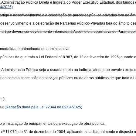
Administração Pública Direta e Indireta do Poder Executivo Estadual, dos fundos e
4/2025)
rtigo o desenvolvimento e a celebração de parcerias público-privadas fora do âmb
desenvolvimento e a celebração de Parcerias Público-Privadas fora do âmbito des
 artigo deverá ser devidamente informada à Assembleia Legislativa do Paraná pel
 modalidade patrocinada ou administrativa.
blicas de que trata a Lei Federal nº 8.987, de 13 de fevereiro de 1995, quando e
 Administração Pública seja a usuária direta ou indireta, ainda que envolva execu
dida como a concessão de serviços públicos ou de obras públicas de que trata a 
is);
s);
(Redação dada pela Lei 22344 de 09/04/2025)
o e instalação de equipamentos ou a execução de obra pública.
 nº 11.079, de 31 de dezembro de 2004, aplicando-se adicionalmente o disposto nos 