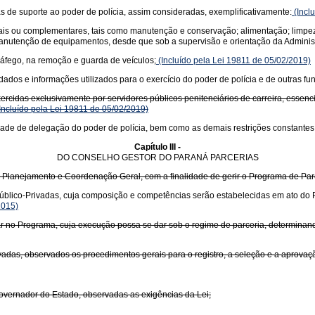
as de suporte ao poder de polícia, assim consideradas, exemplificativamente:
(Incl
tais ou complementares, tais como manutenção e conservação; alimentação; limpez
manutenção de equipamentos, desde que sob a supervisão e orientação da Adminis
tráfego, na remoção e guarda de veículos;
(Incluído pela Lei 19811 de 05/02/2019)
 dados e informações utilizados para o exercício do poder de polícia e de outras f
cidas exclusivamente por servidores públicos penitenciários de carreira, essenci
Incluído pela Lei 19811 de 05/02/2019)
ade de delegação do poder de polícia, bem como as demais restrições constantes
Capítulo III -
DO CONSELHO GESTOR DO PARANÁ PARCERIAS
do Planejamento e Coordenação Geral, com a finalidade de gerir o Programa de Parc
 Público-Privadas, cuja composição e competências serão estabelecidas em ato do 
2015)
ssar no Programa, cuja execução possa se dar sob o regime de parceria, determinan
ivadas, observados os procedimentos gerais para o registro, a seleção e a aprovaç
overnador do Estado, observadas as exigências da Lei;