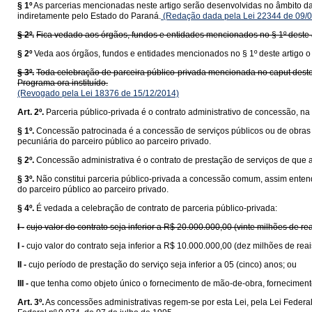
§ 1º
As parcerias mencionadas neste artigo serão desenvolvidas no âmbito da 
indiretamente pelo Estado do Paraná.
(Redação dada pela Lei 22344 de 09/0
§ 2º.
Fica vedado aos órgãos, fundos e entidades mencionados no § 1º deste a
§ 2º
Veda aos órgãos, fundos e entidades mencionados no § 1º deste artigo o 
§ 3º.
Toda celebração de parceira público-privada mencionada no caput deste
Programa ora instituído.
(Revogado pela Lei 18376 de 15/12/2014)
Art. 2º.
Parceria público-privada é o contrato administrativo de concessão, na
§ 1º.
Concessão patrocinada é a concessão de serviços públicos ou de obras pú
pecuniária do parceiro público ao parceiro privado.
§ 2º.
Concessão administrativa é o contrato de prestação de serviços de que a
§ 3º.
Não constitui parceria público-privada a concessão comum, assim enten
do parceiro público ao parceiro privado.
§ 4º.
É vedada a celebração de contrato de parceria público-privada:
I -
cujo valor do contrato seja inferior a R$ 20.000.000,00 (vinte milhões de rea
I -
cujo valor do contrato seja inferior a R$ 10.000.000,00 (dez milhões de reai
II -
cujo período de prestação do serviço seja inferior a 05 (cinco) anos; ou
III -
que tenha como objeto único o fornecimento de mão-de-obra, forneciment
Art. 3º.
As concessões administrativas regem-se por esta Lei, pela Lei Federal