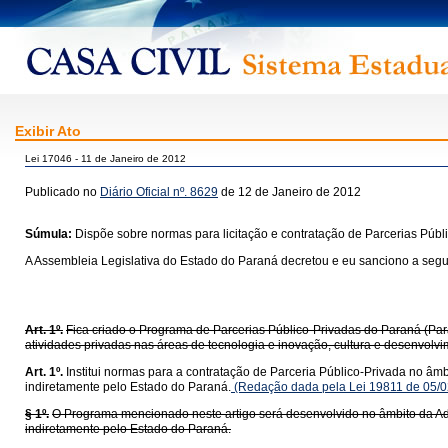
Exibir Ato
Lei 17046 - 11 de Janeiro de 2012
Publicado no
Diário Oficial nº. 8629
de 12 de Janeiro de 2012
Súmula:
Dispõe sobre normas para licitação e contratação de Parcerias Públ
A Assembleia Legislativa do Estado do Paraná decretou e eu sanciono a segui
Art. 1º.
Fica criado o Programa de Parcerias Público-Privadas do Paraná (Para
atividades privadas nas áreas de tecnologia e inovação, cultura e desenvolv
Art. 1º.
Institui normas para a contratação de Parceria Público-Privada no âmb
indiretamente pelo Estado do Paraná.
(Redação dada pela Lei 19811 de 05/0
§ 1º.
O Programa mencionado neste artigo será desenvolvido no âmbito da Admi
indiretamente pelo Estado do Paraná.