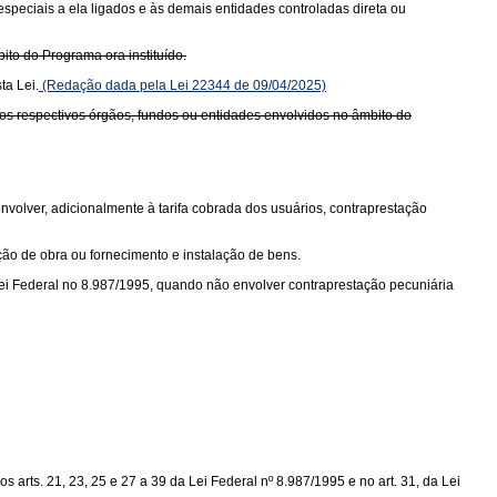
speciais a ela ligados e às demais entidades controladas direta ou
ito do Programa ora instituído.
ta Lei.
(Redação dada pela Lei 22344 de 09/04/2025)
os respectivos órgãos, fundos ou entidades envolvidos no âmbito do
nvolver, adicionalmente à tarifa cobrada dos usuários, contraprestação
ção de obra ou fornecimento e instalação de bens.
Lei Federal no 8.987/1995, quando não envolver contraprestação pecuniária
arts. 21, 23, 25 e 27 a 39 da Lei Federal nº 8.987/1995 e no art. 31, da Lei