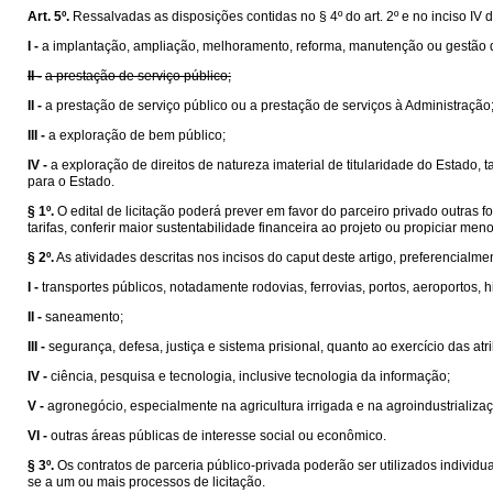
Art. 5º.
Ressalvadas as disposições contidas no § 4º do art. 2º e no inciso IV 
I -
a implantação, ampliação, melhoramento, reforma, manutenção ou gestão de
II -
a prestação de serviço público;
II -
a prestação de serviço público ou a prestação de serviços à Administração
III -
a exploração de bem público;
IV -
a exploração de direitos de natureza imaterial de titularidade do Estado
para o Estado.
§ 1º.
O edital de licitação poderá prever em favor do parceiro privado outras
tarifas, conferir maior sustentabilidade financeira ao projeto ou propiciar me
§ 2º.
As atividades descritas nos incisos do caput deste artigo, preferencialme
I -
transportes públicos, notadamente rodovias, ferrovias, portos, aeroportos, hi
II -
saneamento;
III -
segurança, defesa, justiça e sistema prisional, quanto ao exercício das at
IV -
ciência, pesquisa e tecnologia, inclusive tecnologia da informação;
V -
agronegócio, especialmente na agricultura irrigada e na agroindustrializa
VI -
outras áreas públicas de interesse social ou econômico.
§ 3º.
Os contratos de parceria público-privada poderão ser utilizados indiv
se a um ou mais processos de licitação.