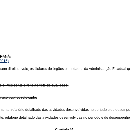
PARANÁ.
2015)
sem direito a voto, os titulares de órgãos e entidades da Administração Estadual 
o Presidente direito ao voto de qualidade.
viço público relevante.
mente, relatório detalhado das atividades desenvolvidas no período e de desempe
e, relatório detalhado das atividades desenvolvidas no período e de desempenho 
Capítulo IV -