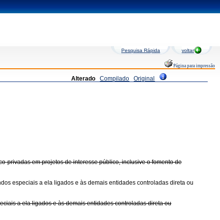
Pesquisa Rápida
voltar
Página para impressão
Alterado
Compilado
Original
o-privadas em projetos de interesse público, inclusive o fomento de
ndos especiais a ela ligados e às demais entidades controladas direta ou
ciais a ela ligados e às demais entidades controladas direta ou