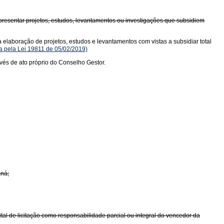
apresentar projetos, estudos, levantamentos ou investigações que subsidiem
 elaboração de projetos, estudos e levantamentos com vistas a subsidiar total
 pela Lei 19811 de 05/02/2019)
vés de ato próprio do Conselho Gestor.
aná;
al de licitação como responsabilidade parcial ou integral do vencedor da