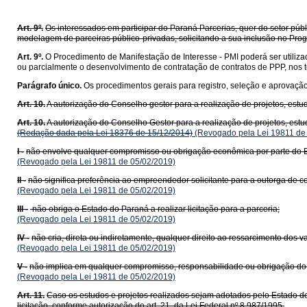
Art. 9º.
Os interessados em participar do Paraná Parcerias, quer do setor púb
modelagem de parceiras público-privadas, solicitando a sua inclusão no Pro
Art. 9º.
O Procedimento de Manifestação de Interesse - PMI poderá ser utilizad
ou parcialmente o desenvolvimento de contratação de contratos de PPP, nos 
Parágrafo único.
Os procedimentos gerais para registro, seleção e aprovação
Art. 10.
A autorização do Conselho gestor para a realização de projetos, estu
Art. 10.
A autorização do Conselho Gestor para a realização de projetos, estu
(Redação dada pela Lei 18376 de 15/12/2014)
(Revogado pela Lei 19811 de
I -
não envolve qualquer compromisso ou obrigação econômica por parte do 
(Revogado pela Lei 19811 de 05/02/2019)
II -
não significa preferência ao empreendedor solicitante para a outorga de c
(Revogado pela Lei 19811 de 05/02/2019)
III -
não obriga o Estado do Paraná a realizar licitação para a parceria;
(Revogado pela Lei 19811 de 05/02/2019)
IV -
não cria, direta ou indiretamente, qualquer direito ao ressarcimento dos 
(Revogado pela Lei 19811 de 05/02/2019)
V -
não implica em qualquer compromisso, responsabilidade ou obrigação do E
(Revogado pela Lei 19811 de 05/02/2019)
Art. 11.
Caso os estudos e projetos realizados sejam adotados pelo Estado do 
licitação, conforme autorização do art. 21, da Lei Federal nº 8.987/1995.