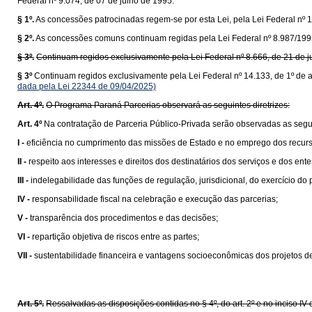
Federal nº 9.074, de 07 de julho de 1995.
§ 1º.
As concessões patrocinadas regem-se por esta Lei, pela Lei Federal nº 1
§ 2º.
As concessões comuns continuam regidas pela Lei Federal nº 8.987/1995 e
§ 3º.
Continuam regidos exclusivamente pela Lei Federal nº 8.666, de 21 de ju
§ 3º
Continuam regidos exclusivamente pela Lei Federal nº 14.133, de 1º de ab
dada pela Lei 22344 de 09/04/2025)
Art. 4º.
O Programa Paraná Parcerias observará as seguintes diretrizes:
Art. 4º
Na contratação de Parceria Público-Privada serão observadas as seguin
I -
eficiência no cumprimento das missões de Estado e no emprego dos recur
II -
respeito aos interesses e direitos dos destinatários dos serviços e dos en
III -
indelegabilidade das funções de regulação, jurisdicional, do exercício do 
IV -
responsabilidade fiscal na celebração e execução das parcerias;
V -
transparência dos procedimentos e das decisões;
VI -
repartição objetiva de riscos entre as partes;
VII -
sustentabilidade financeira e vantagens socioeconômicas dos projetos de
Art. 5º.
Ressalvadas as disposições contidas no § 4º, do art. 2º e no inciso IV 