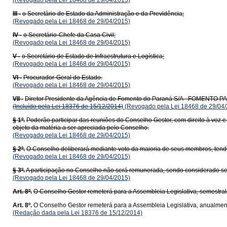
(Revogado pela Lei 18468 de 29/04/2015)
III -
o Secretário de Estado da Administração e da Previdência;
(Revogado pela Lei 18468 de 29/04/2015)
IV -
o Secretário-Chefe da Casa Civil;
(Revogado pela Lei 18468 de 29/04/2015)
V -
o Secretário de Estado de Infraestrutura e Logística;
(Revogado pela Lei 18468 de 29/04/2015)
VI -
Procurador-Geral do Estado.
(Revogado pela Lei 18468 de 29/04/2015)
VII -
Diretor Presidente da Agência de Fomento do Paraná S/A - FOMENTO 
(Incluído pela Lei 18376 de 15/12/2014)
(Revogado pela Lei 18468 de 29/04/
§ 1º.
Poderão participar das reuniões do Conselho Gestor, com direito à voz e 
objeto da matéria a ser apreciada pelo Conselho.
(Revogado pela Lei 18468 de 29/04/2015)
§ 2º.
O Conselho deliberará mediante voto da maioria de seus membros, tendo 
(Revogado pela Lei 18468 de 29/04/2015)
§ 3º.
A participação no Conselho não será remunerada, sendo considerado ser
(Revogado pela Lei 18468 de 29/04/2015)
Art. 8º.
O Conselho Gestor remeterá para a Assembleia Legislativa, semestral
Art. 8º.
O Conselho Gestor remeterá para a Assembleia Legislativa, anualment
(Redação dada pela Lei 18376 de 15/12/2014)