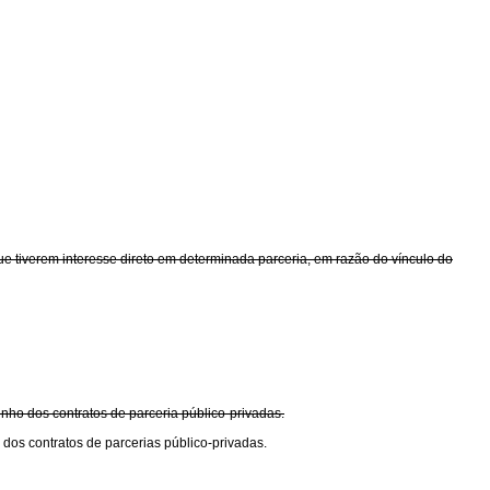
que tiverem interesse direto em determinada parceria, em razão do vínculo do
nho dos contratos de parceria público-privadas.
dos contratos de parcerias público-privadas.