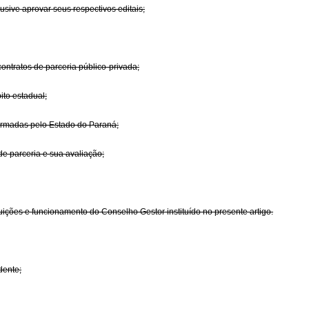
usive aprovar seus respectivos editais;
ontratos de parceria público-privada;
ito estadual;
firmadas pelo Estado do Paraná;
e parceria e sua avaliação;
ições e funcionamento do Conselho Gestor instituído no presente artigo.
dente;