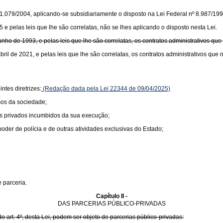
1.079/2004, aplicando-se subsidiariamente o disposto na Lei Federal nº 8.987/1995
 pelas leis que lhe são correlatas, não se lhes aplicando o disposto nesta Lei.
nho de 1993, e pelas leis que lhe são correlatas, os contratos administrativos q
ril de 2021, e pelas leis que lhe são correlatas, os contratos administrativos qu
tes diretrizes:
(Redação dada pela Lei 22344 de 09/04/2025)
sos da sociedade;
tes privados incumbidos da sua execução;
poder de polícia e de outras atividades exclusivas do Estado;
 parceria.
Capítulo II -
DAS PARCERIAS PÚBLICO-PRIVADAS
do art. 4º, desta Lei, podem ser objeto de parcerias público-privadas: