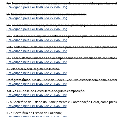
IV -
fixar procedimentos para a contratação de parcerias público-privadas, incl
(Revogado pela Lei 18468 de 29/04/2015)
V -
fiscalizar a execução das parcerias público-privadas;
(Revogado pela Lei 18468 de 29/04/2015)
VI -
opinar sobre alteração, revisão, rescisão, prorrogação ou renovação dos c
(Revogado pela Lei 18468 de 29/04/2015)
VII -
instituir padrões digitais e contratos de parcerias público-privadas no âmb
(Revogado pela Lei 18468 de 29/04/2015)
VIII -
editar manual de orientação técnica para as parcerias público-privadas 
(Revogado pela Lei 18468 de 29/04/2015)
IX -
criar sistemas unificados de acompanhamento da execução de contratos d
(Revogado pela Lei 18468 de 29/04/2015)
X -
elaborar o seu Regimento Interno.
(Revogado pela Lei 18468 de 29/04/2015)
Parágrafo único.
Ato do Chefe do Poder Executivo estabelecerá demais atribu
(Revogado pela Lei 18468 de 29/04/2015)
Art. 7º.
O Conselho Gestor terá a seguinte composição:
(Revogado pela Lei 18468 de 29/04/2015)
I -
o Secretário de Estado do Planejamento e Coordenação Geral, como presi
(Revogado pela Lei 18468 de 29/04/2015)
II -
o Secretário de Estado da Fazenda;