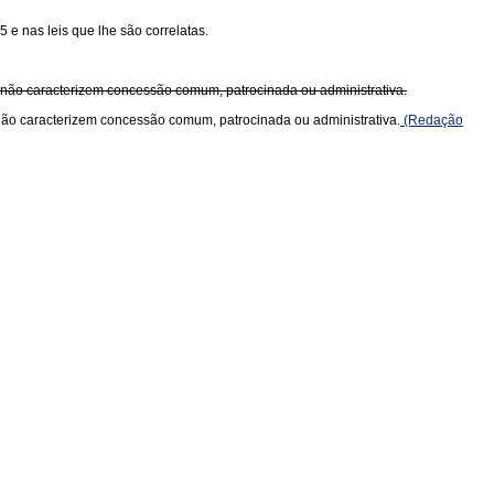
 e nas leis que lhe são correlatas.
ue não caracterizem concessão comum, patrocinada ou administrativa.
e não caracterizem concessão comum, patrocinada ou administrativa.
(Redação