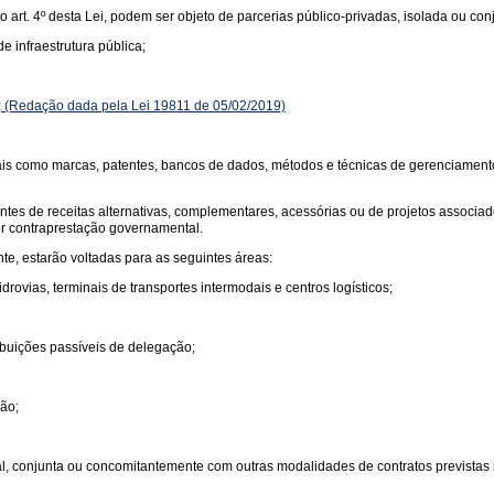
do art. 4º desta Lei, podem ser objeto de parcerias público-privadas, isolada ou co
 infraestrutura pública;
;
(Redação dada pela Lei 19811 de 05/02/2019)
, tais como marcas, patentes, bancos de dados, métodos e técnicas de gerenciament
 fontes de receitas alternativas, complementares, acessórias ou de projetos associ
nor contraprestação governamental.
nte, estarão voltadas para as seguintes áreas:
drovias, terminais de transportes intermodais e centros logísticos;
ribuições passíveis de delegação;
ção;
idual, conjunta ou concomitantemente com outras modalidades de contratos previs