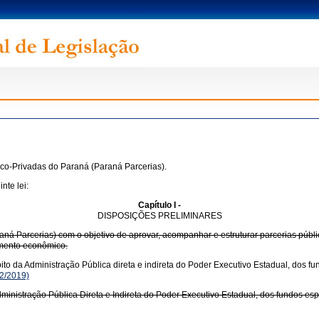
ico-Privadas do Paraná (Paraná Parcerias).
nte lei:
Capítulo I -
DISPOSIÇÕES PRELIMINARES
ná Parcerias) com o objetivo de aprovar, acompanhar e estruturar parcerias públic
imento econômico.
ito da Administração Pública direta e indireta do Poder Executivo Estadual, dos fu
2/2019)
nistração Pública Direta e Indireta do Poder Executivo Estadual, dos fundos espe