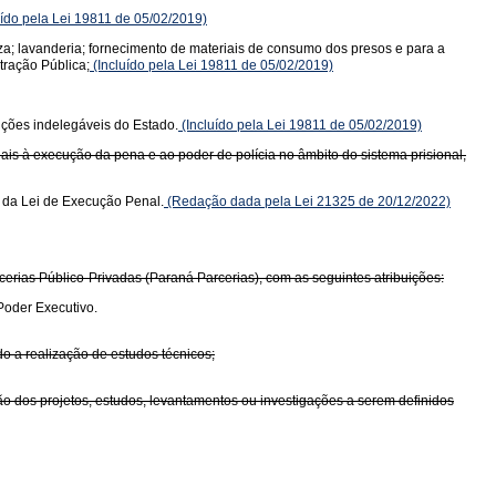
uído pela Lei 19811 de 05/02/2019)
a; lavanderia; fornecimento de materiais de consumo dos presos e para a
tração Pública;
(Incluído pela Lei 19811 de 05/02/2019)
unções indelegáveis do Estado.
(Incluído pela Lei 19811 de 05/02/2019)
ais à execução da pena e ao poder de polícia no âmbito do sistema prisional,
 da Lei de Execução Penal.
(Redação dada pela Lei 21325 de 20/12/2022)
erias Público-Privadas (Paraná Parcerias), com as seguintes atribuições:
Poder Executivo.
do a realização de estudos técnicos;
ão dos projetos, estudos, levantamentos ou investigações a serem definidos