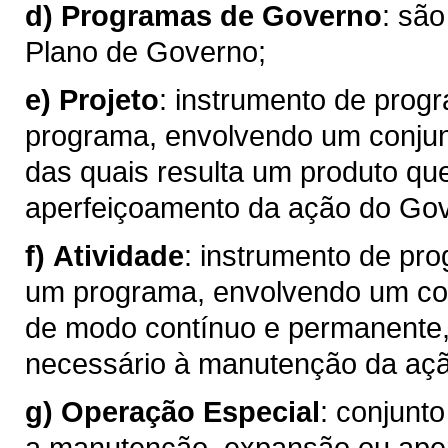
d)
Programas de Governo
: sã
Plano de Governo;
e)
Projeto
: instrumento de prog
programa, envolvendo um conjun
das quais resulta um produto qu
aperfeiçoamento da ação do Go
f)
Atividade
: instrumento de pr
um programa, envolvendo um con
de modo contínuo e permanente,
necessário à manutenção da aç
g)
Operação Especial
: conjunt
a manutenção, expansão ou ape