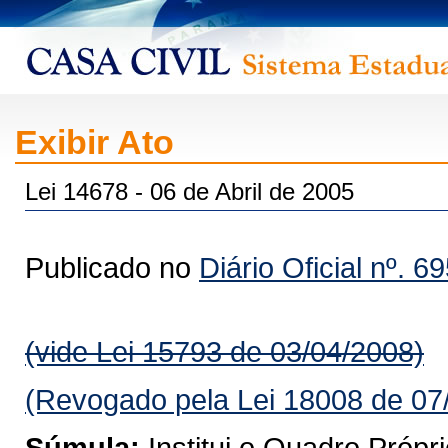
Exibir Ato
Lei 14678 - 06 de Abril de 2005
Publicado no
Diário Oficial nº. 6
(vide Lei 15793 de 03/04/2008)
(Revogado pela Lei 18008 de 07
Súmula:
Institui o Quadro Própr