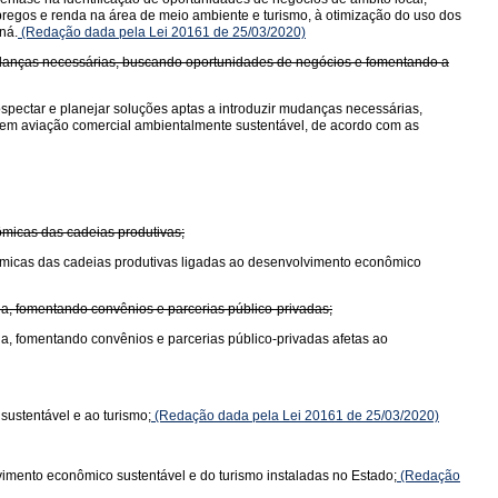
pregos e renda na área de meio ambiente e turismo, à otimização do uso dos
ná.
(Redação dada pela Lei 20161 de 25/03/2020)
 mudanças necessárias, buscando oportunidades de negócios e fomentando a
ospectar e planejar soluções aptas a introduzir mudanças necessárias,
 em aviação comercial ambientalmente sustentável, de acordo com as
ômicas das cadeias produtivas;
nômicas das cadeias produtivas ligadas ao desenvolvimento econômico
da, fomentando convênios e parcerias público-privadas;
da, fomentando convênios e parcerias público-privadas afetas ao
ustentável e ao turismo;
(Redação dada pela Lei 20161 de 25/03/2020)
imento econômico sustentável e do turismo instaladas no Estado;
(Redação