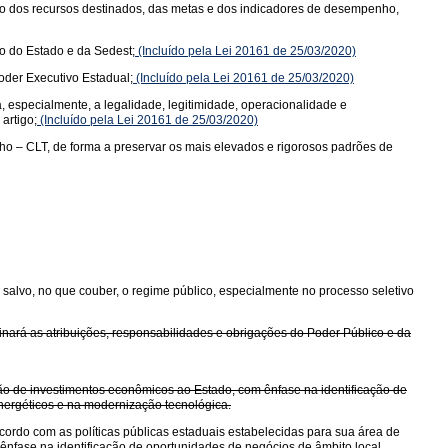
ção dos recursos destinados, das metas e dos indicadores de desempenho,
co do Estado e da Sedest;
(Incluído pela Lei 20161 de 25/03/2020)
oder Executivo Estadual;
(Incluído pela Lei 20161 de 25/03/2020)
, especialmente, a legalidade, legitimidade, operacionalidade e
artigo;
(Incluído pela Lei 20161 de 25/03/2020)
ho – CLT, de forma a preservar os mais elevados e rigorosos padrões de
ia, salvo, no que couber, o regime público, especialmente no processo seletivo
nará as atribuições, responsabilidades e obrigações do Poder Público e da
ão de investimentos econômicos ao Estado, com ênfase na identificação de
nergéticos e na modernização tecnológica.
ordo com as políticas públicas estaduais estabelecidas para sua área de
nfase na identificação de oportunidades de negócios de âmbito local,