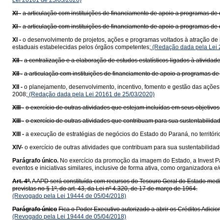
Lei 20161 de 25/03/2020)
XI -
a articulação com instituições de financiamento de apoio a programas de
XI -
a articulação com instituições de financiamento de apoio a programas d
XI -
o desenvolvimento de projetos, ações e programas voltados à atração de i
estaduais estabelecidas pelos órgãos competentes;
(Redação dada pela Lei 
XII -
a centralização e a elaboração de estudos estatísticos ligados à ativida
XII -
a articulação com instituições de financiamento de apoio a programas d
XII -
o planejamento, desenvolvimento, incentivo, fomento e gestão das ações
2008;
(Redação dada pela Lei 20161 de 25/03/2020)
XIII -
o exercício de outras atividades que estejam incluídas em seus objetivos 
XIII -
o exercício de outras atividades que contribuam para sua sustentabilida
XIII -
a execução de estratégias de negócios do Estado do Paraná, no territóri
XIV-
o exercício de outras atividades que contribuam para sua sustentabilidad
Parágrafo único.
No exercício da promoção da imagem do Estado, a Invest Par
eventos e iniciativas similares, inclusive de forma ativa, como organizadora e
Art. 4º.
A APD será constituída com recursos do Tesouro Geral do Estado media
previstas no § 1º, do art. 43, da Lei nº 4.320, de 17 de março de 1964.
(Revogado pela Lei 19444 de 05/04/2018)
Parágrafo único
Fica o Poder Executivo autorizado a abrir os Créditos Adicion
(Revogado pela Lei 19444 de 05/04/2018)