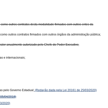
em como outros contratos desta modalidade firmados com outros entes da
m como outros contratos firmados com outros órgãos da administração pública;
valor anualmente autorizado pelo Chefe do Poder Executivo;
as e internacionais;
das pelo Governo Estadual;
(Redação dada pela Lei 20161 de 25/03/2020)
 05/04/2018)
3/2020)