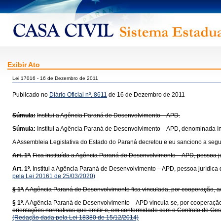
Exibir Ato
Lei 17016 - 16 de Dezembro de 2011
Publicado no
Diário Oficial nº. 8611
de 16 de Dezembro de 2011
Súmula:
Institui a Agência Paraná de Desenvolvimento – APD.
Súmula:
Institui a Agência Paraná de Desenvolvimento – APD, denominada I
A Assembleia Legislativa do Estado do Paraná decretou e eu sanciono a segui
Art. 1º.
Fica instituída a Agência Paraná de Desenvolvimento – APD, pessoa jurí
Art. 1º.
Institui a Agência Paraná de Desenvolvimento – APD, pessoa jurídica de
pela Lei 20161 de 25/03/2020)
§ 1º.
A Agência Paraná de Desenvolvimento fica vinculada, por cooperação, a
§ 1º.
A Agência Paraná de Desenvolvimento – APD vincula-se, por cooperação
orientações normativas que emitir e, em conformidade com o Contrato de Ges
(Redação dada pela Lei 18380 de 15/12/2014)