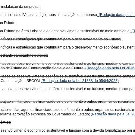
 instalação da empresa;
 no inciso IV deste artigo, após a instalação da empresa;
(Redação dada pela L
no Estado;
 no Estado na área turística e de desenvolvimento sustentável do meio ambiente;
(R
entíficas e estratégicas que contribuam para o desenvolvimento do Estado;
entíficas e estratégicas que contribuam para o desenvolvimento econômico sustent
mediante campanhas e ações;
ltados ao desenvolvimento econômico sustentável e ao turismo, mediante campanh
aria de Estado da Comunicação Social e da Cultura;
(Redação dada pela Lei 2016
ltados ao desenvolvimento econômico sustentável e ao turismo, mediante campanh
da Comunicação - SECOM;
(Redação dada pela Lei 21388 de 05/04/2023)
ltados ao desenvolvimento econômico sustentável e ao turismo, mediante campanh
ação similar, agentes financiadores e de fomento e outros organismos nacionais
ão similar, agentes financiadores e de fomento e outros organismos nacionais e i
 mediante aprovação expressa do Governador do Estado;
(Redação dada pela Lei 2
nômico;
 desenvolvimento econômico sustentável e turismo com a devida formalização por 