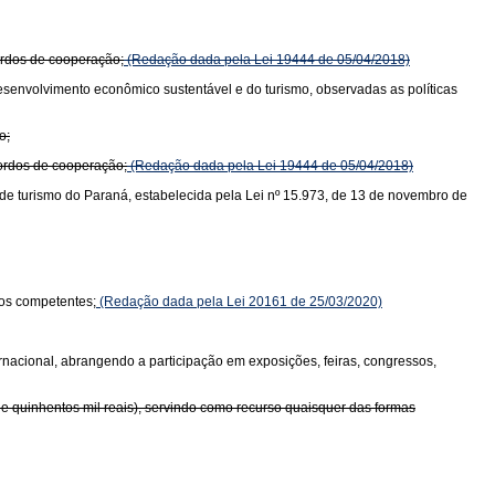
ordos de cooperação;
(Redação dada pela Lei 19444 de 05/04/2018)
desenvolvimento econômico sustentável e do turismo, observadas as políticas
o;
cordos de cooperação;
(Redação dada pela Lei 19444 de 05/04/2018)
de turismo do Paraná, estabelecida pela Lei nº 15.973, de 13 de novembro de
ãos competentes;
(Redação dada pela Lei 20161 de 25/03/2020)
rnacional, abrangendo a participação em exposições, feiras, congressos,
 e quinhentos mil reais), servindo como recurso quaisquer das formas