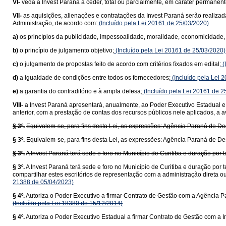
VI-
veda a Invest Paraná a ceder, total ou parcialmente, em caráter permanen
VII-
as aquisições, alienações e contratações da Invest Paraná serão realiz
Administração, de acordo com:
(Incluído pela Lei 20161 de 25/03/2020)
a)
os princípios da publicidade, impessoalidade, moralidade, economicidade, s
b)
o princípio de julgamento objetivo;
(Incluído pela Lei 20161 de 25/03/2020)
c)
o julgamento de propostas feito de acordo com critérios fixados em edital;
(
d)
a igualdade de condições entre todos os fornecedores;
(Incluído pela Lei 
e)
a garantia do contraditório e à ampla defesa;
(Incluído pela Lei 20161 de 2
VIII-
a Invest Paraná apresentará, anualmente, ao Poder Executivo Estadual e 
anterior, com a prestação de contas dos recursos públicos nele aplicados, a a
§ 3º.
Equivalem-se, para fins desta Lei, as expressões: Agência Paraná de D
§ 3º.
Equivalem-se, para fins desta Lei, as expressões: Agência Paraná de D
§ 3º.
A Invest Paraná terá sede e foro no Município de Curitiba e duração por
§ 3º.
A Invest Paraná terá sede e foro no Município de Curitiba e duração por 
compartilhar estes escritórios de representação com a administração direta 
21388 de 05/04/2023)
§ 4º.
Autoriza o Poder Executivo a firmar Contrato de Gestão com a Agência 
(Incluído pela Lei 18380 de 15/12/2014)
§ 4º.
Autoriza o Poder Executivo Estadual a firmar Contrato de Gestão com a