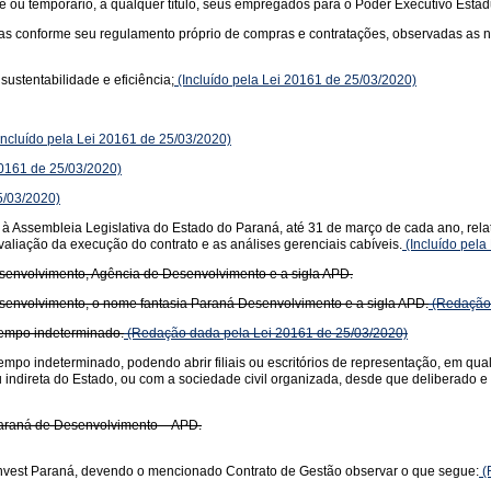
te ou temporário, a qualquer título, seus empregados para o Poder Executivo Estad
adas conforme seu regulamento próprio de compras e contratações, observadas as 
ustentabilidade e eficiência;
(Incluído pela Lei 20161 de 25/03/2020)
Incluído pela Lei 20161 de 25/03/2020)
20161 de 25/03/2020)
5/03/2020)
à Assembleia Legislativa do Estado do Paraná, até 31 de março de cada ano, relat
valiação da execução do contrato e as análises gerenciais cabíveis.
(Incluído pela
esenvolvimento, Agência de Desenvolvimento e a sigla APD.
esenvolvimento, o nome fantasia Paraná Desenvolvimento e a sigla APD.
(Redação 
 tempo indeterminado.
(Redação dada pela Lei 20161 de 25/03/2020)
tempo indeterminado, podendo abrir filiais ou escritórios de representação, em qual
ou indireta do Estado, ou com a sociedade civil organizada, desde que deliberado
Paraná de Desenvolvimento – APD.
 Invest Paraná, devendo o mencionado Contrato de Gestão observar o que segue:
(