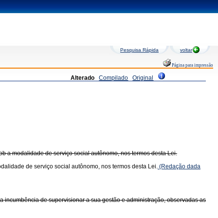
Pesquisa Rápida
voltar
Página para impressão
Alterado
Compilado
Original
 sob a modalidade de serviço social autônomo, nos termos desta Lei.
modalidade de serviço social autônomo, nos termos desta Lei.
(Redação dada
a incumbência de supervisionar a sua gestão e administração, observadas as