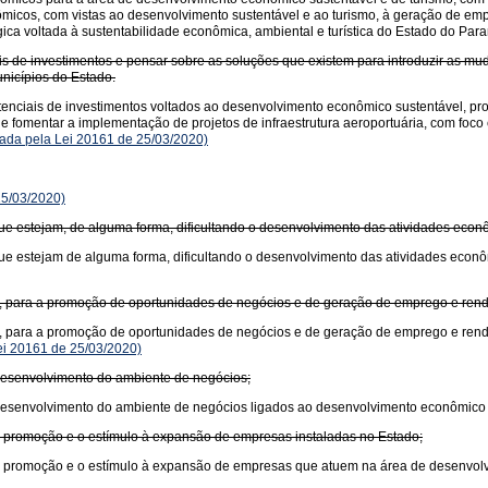
ômicos, com vistas ao desenvolvimento sustentável e ao turismo, à geração de em
ica voltada à sustentabilidade econômica, ambiental e turística do Estado do Para
ais de investimentos e pensar sobre as soluções que existem para introduzir as
nicípios do Estado.
otenciais de investimentos voltados ao desenvolvimento econômico sustentável, pr
 fomentar a implementação de projetos de infraestrutura aeroportuária, com foco
da pela Lei 20161 de 25/03/2020)
5/03/2020)
que estejam, de alguma forma, dificultando o desenvolvimento das atividades econ
 que estejam de alguma forma, dificultando o desenvolvimento das atividades eco
ros, para a promoção de oportunidades de negócios e de geração de emprego e ren
ros, para a promoção de oportunidades de negócios e de geração de emprego e ren
i 20161 de 25/03/2020)
 desenvolvimento do ambiente de negócios;
 desenvolvimento do ambiente de negócios ligados ao desenvolvimento econômico s
a promoção e o estímulo à expansão de empresas instaladas no Estado;
 a promoção e o estímulo à expansão de empresas que atuem na área de desenvolv