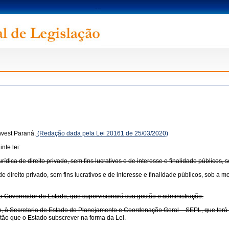
nvest Paraná.
(Redação dada pela Lei 20161 de 25/03/2020)
nte lei:
dica de direito privado, sem fins lucrativos e de interesse e finalidade públicos,
 direito privado, sem fins lucrativos e de interesse e finalidade públicos, sob a 
o Governador do Estado, que supervisionará sua gestão e administração.
, à Secretaria de Estado do Planejamento e Coordenação Geral – SEPL, que terá 
tão que o Estado subscrever na forma da Lei.