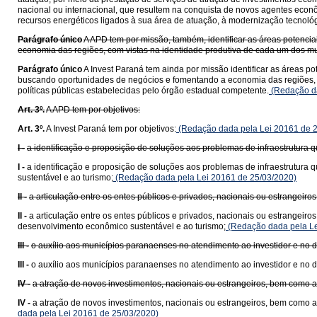
nacional ou internacional, que resultem na conquista de novos agentes econ
recursos energéticos ligados à sua área de atuação, à modernização tecnológ
Parágrafo único
A APD tem por missão, também, identificar as áreas potenci
economia das regiões, com vistas na identidade produtiva de cada um dos mu
Parágrafo único
A Invest Paraná tem ainda por missão identificar as áreas p
buscando oportunidades de negócios e fomentando a economia das regiões, e
políticas públicas estabelecidas pelo órgão estadual competente.
(Redação da
Art. 3º.
A APD tem por objetivos:
Art. 3º.
A Invest Paraná tem por objetivos:
(Redação dada pela Lei 20161 de 2
I -
a identificação e proposição de soluções aos problemas de infraestrutura 
I -
a identificação e proposição de soluções aos problemas de infraestrutura
sustentável e ao turismo;
(Redação dada pela Lei 20161 de 25/03/2020)
II -
a articulação entre os entes públicos e privados, nacionais ou estrangei
II -
a articulação entre os entes públicos e privados, nacionais ou estrangei
desenvolvimento econômico sustentável e ao turismo;
(Redação dada pela Le
III -
o auxílio aos municípios paranaenses no atendimento ao investidor e no
III -
o auxílio aos municípios paranaenses no atendimento ao investidor e no
IV -
a atração de novos investimentos, nacionais ou estrangeiros, bem como 
IV -
a atração de novos investimentos, nacionais ou estrangeiros, bem como
dada pela Lei 20161 de 25/03/2020)