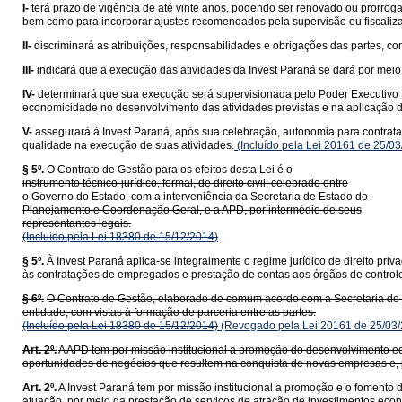
I-
terá prazo de vigência de até vinte anos, podendo ser renovado ou prorro
bem como para incorporar ajustes recomendados pela supervisão ou fiscaliz
II-
discriminará as atribuições, responsabilidades e obrigações das partes, co
III-
indicará que a execução das atividades da Invest Paraná se dará por me
IV-
determinará que sua execução será supervisionada pelo Poder Executivo Es
economicidade no desenvolvimento das atividades previstas e na aplicação dos 
V-
assegurará à Invest Paraná, após sua celebração, autonomia para contrat
qualidade na execução de suas atividades.
(Incluído pela Lei 20161 de 25/03
§ 5º.
O Contrato de Gestão para os efeitos desta Lei é o
instrumento técnico-jurídico, formal, de direito civil, celebrado entre
o Governo do Estado, com a interveniência da Secretaria de Estado do
Planejamento e Coordenação Geral, e a APD, por intermédio de seus
representantes legais.
(Incluído pela Lei 18380 de 15/12/2014)
§ 5º.
À Invest Paraná aplica-se integralmente o regime jurídico de direito priva
às contratações de empregados e prestação de contas aos órgãos de control
§ 6º.
O Contrato de Gestão, elaborado de comum acordo com a Secretaria de E
entidade, com vistas à formação de parceria entre as partes.
(Incluído pela Lei 18380 de 15/12/2014)
(Revogado pela Lei 20161 de 25/03/
Art. 2º.
A APD tem por missão institucional a promoção do desenvolvimento ec
oportunidades de negócios que resultem na conquista de novas empresas e, 
Art. 2º.
A Invest Paraná tem por missão institucional a promoção e o fomento
atuação, por meio da prestação de serviços de atração de investimentos eco