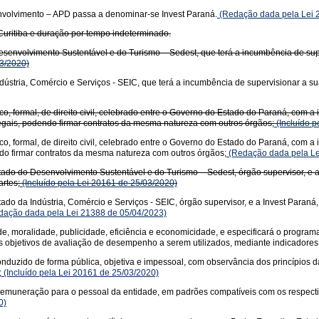
envolvimento – APD passa a denominar-se Invest Paraná.
(Redação dada pela Lei 
Curitiba e duração por tempo indeterminado.
 Desenvolvimento Sustentável e do Turismo – Sedest, que terá a incumbência de s
3/2020)
ndústria, Comércio e Serviços - SEIC, que terá a incumbência de supervisionar a 
dico, formal, de direito civil, celebrado entre o Governo do Estado do Paraná, com
legais, podendo firmar contratos da mesma natureza com outros órgãos;
(Incluído p
ico, formal, de direito civil, celebrado entre o Governo do Estado do Paraná, com a
ndo firmar contratos da mesma natureza com outros órgãos;
(Redação dada pela Le
do do Desenvolvimento Sustentável e do Turismo – Sedest, órgão supervisor, e a I
artes;
(Incluído pela Lei 20161 de 25/03/2020)
o da Indústria, Comércio e Serviços - SEIC, órgão supervisor, e a Invest Paraná,
ação dada pela Lei 21388 de 05/04/2023)
e, moralidade, publicidade, eficiência e economicidade, e especificará o program
s objetivos de avaliação de desempenho a serem utilizados, mediante indicadores
duzido de forma pública, objetiva e impessoal, com observância dos princípios d
;
(Incluído pela Lei 20161 de 25/03/2020)
e remuneração para o pessoal da entidade, em padrões compatíveis com os respecti
0)