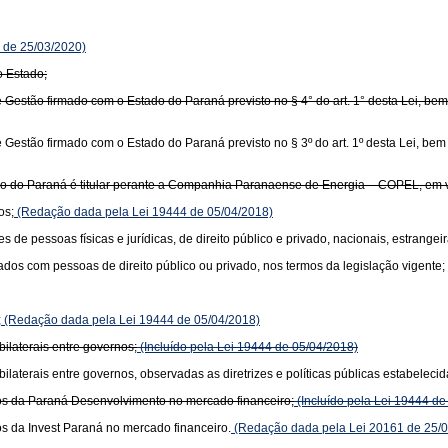
 de 25/03/2020)
o Estado;
 Gestão firmado com o Estado do Paraná previsto no § 4° do art. 1° desta Lei, b
 Gestão firmado com o Estado do Paraná previsto no § 3º do art. 1º desta Lei, be
ado do Paraná é titular perante a Companhia Paranaense de Energia – COPEL, em 
os;
(Redação dada pela Lei 19444 de 05/04/2018)
 de pessoas físicas e jurídicas, de direito público e privado, nacionais, estrangeir
ados com pessoas de direito público ou privado, nos termos da legislação vigente;
;
(Redação dada pela Lei 19444 de 05/04/2018)
ilaterais entre governos;
(Incluído pela Lei 19444 de 05/04/2018)
ilaterais entre governos, observadas as diretrizes e políticas públicas estabeleci
sos da Paraná Desenvolvimento no mercado financeiro;
(Incluído pela Lei 19444 de
os da Invest Paraná no mercado financeiro.
(Redação dada pela Lei 20161 de 25/0