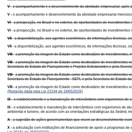
V -
o acompanhamento e o desenvolvimento da atividade empresarial, após a
V -
o acompanhamento e desenvolvimento da atividade empresarial mencionada
VI -
a prospecção, no Brasil e no exterior, de oportunidades de investimentos 
VI -
a prospecção, no Brasil e no exterior, de oportunidades de investimentos
VII -
a disponibilização, aos agentes econômicos, de informações técnicas, ci
VII -
a disponibilização, aos agentes econômicos, de informações técnicas, ci
VIII -
a promoção da imagem do Estado como destinatário de investimentos, 
VIII -
a promoção da imagem do Estado como destinatário de investimentos vo
Secretaria de Estado do Planejamento e Projetos Estruturantes e pela Secret
VIII -
a promoção da imagem do Estado como destinatário de investimentos vo
Secretaria de Estado do Planejamento - SEPL e pela Secretaria de Estado 
VIII -
a promoção da imagem do Estado como destinatário de investimentos vo
(Redação dada pela Lei 23194 de 19/05/2026)
IX -
o estabelecimento e a manutenção de intercâmbios com organismos de atu
IX -
o estabelecimento e manutenção de intercâmbios com organismos de atuaç
ambiental e turismo, de acordo com as orientações estratégicas da Sedest,
X -
a sugestão de ações governamentais que visem ao desenvolvimento eco
X -
a articulação com instituições de financiamento de apoio a programas de