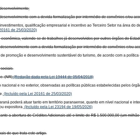
 desenvolvimento;
e desenvolvimento com a devida formalização por intermédio de convênios e/ou ac
nvestimentos, qualificação empresarial e incentivo ao Terceiro Setor na área do 
20161 de 25/03/2020)
de econômica, valendo-se de trabalhos já desenvolvidos por outros órgãos do Estad
e desenvolvimento com a devida formalização por intermédio de convênios e/ou a
 de promoção e desenvolvimento sustentável do turismo, de acordo com a política 
sociais.
de. (NR)
(Redação dada pela Lei 19444 de 05/04/2018)
o nacional e no exterior, observadas as políticas públicas estabelecidas pelos órg
e.
(Incluído pela Lei 20161 de 25/03/2020)
aná poderá atuar tanto em território paranaense, quanto em nível nacional e inte
/ou expositora.
(Incluído pela Lei 23194 de 19/05/2026)
nte a abertura de Créditos Adicionais até o limite de R$ 1.500.000,00 (um milhão
ais de que trata este artigo.