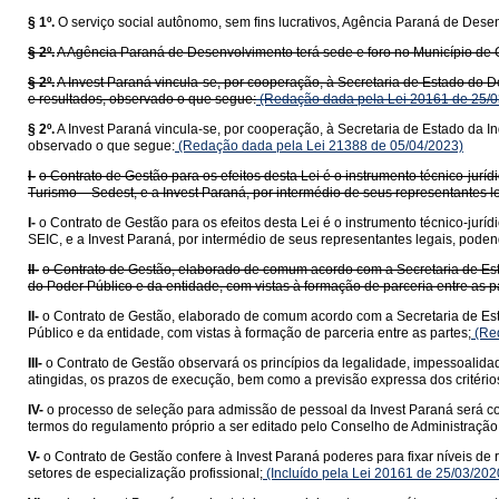
§ 1º.
O serviço social autônomo, sem fins lucrativos, Agência Paraná de Des
§ 2º.
A Agência Paraná de Desenvolvimento terá sede e foro no Município de 
§ 2º.
A Invest Paraná vincula-se, por cooperação, à Secretaria de Estado do
e resultados, observado o que segue:
(Redação dada pela Lei 20161 de 25/0
§ 2º.
A Invest Paraná vincula-se, por cooperação, à Secretaria de Estado da I
observado o que segue:
(Redação dada pela Lei 21388 de 05/04/2023)
I-
o Contrato de Gestão para os efeitos desta Lei é o instrumento técnico-jurí
Turismo – Sedest, e a Invest Paraná, por intermédio de seus representantes 
I-
o Contrato de Gestão para os efeitos desta Lei é o instrumento técnico-juríd
SEIC, e a Invest Paraná, por intermédio de seus representantes legais, pode
II-
o Contrato de Gestão, elaborado de comum acordo com a Secretaria de Esta
do Poder Público e da entidade, com vistas à formação de parceria entre as p
II-
o Contrato de Gestão, elaborado de comum acordo com a Secretaria de Estad
Público e da entidade, com vistas à formação de parceria entre as partes;
(Red
III-
o Contrato de Gestão observará os princípios da legalidade, impessoalidad
atingidas, os prazos de execução, bem como a previsão expressa dos critério
IV-
o processo de seleção para admissão de pessoal da Invest Paraná será con
termos do regulamento próprio a ser editado pelo Conselho de Administração
V-
o Contrato de Gestão confere à Invest Paraná poderes para fixar níveis d
setores de especialização profissional;
(Incluído pela Lei 20161 de 25/03/202