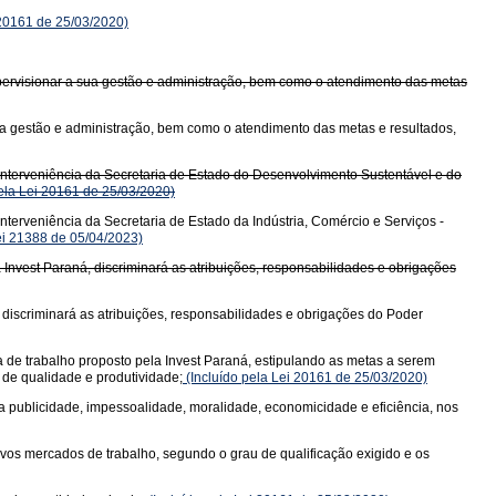
20161 de 25/03/2020)
upervisionar a sua gestão e administração, bem como o atendimento das metas
sua gestão e administração, bem como o atendimento das metas e resultados,
 a interveniência da Secretaria de Estado do Desenvolvimento Sustentável e do
ela Lei 20161 de 25/03/2020)
 interveniência da Secretaria de Estado da Indústria, Comércio e Serviços -
i 21388 de 05/04/2023)
nvest Paraná, discriminará as atribuições, responsabilidades e obrigações
 discriminará as atribuições, responsabilidades e obrigações do Poder
a de trabalho proposto pela Invest Paraná, estipulando as metas a serem
 de qualidade e produtividade;
(Incluído pela Lei 20161 de 25/03/2020)
a publicidade, impessoalidade, moralidade, economicidade e eficiência, nos
vos mercados de trabalho, segundo o grau de qualificação exigido e os