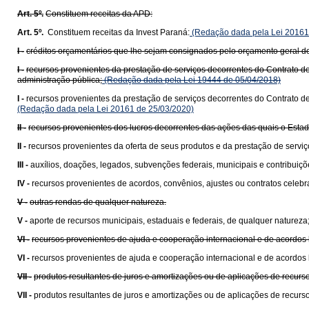
Art. 5º.
Constituem receitas da APD:
Art. 5º.
Constituem receitas da Invest Paraná:
(Redação dada pela Lei 20161
I -
créditos orçamentários que lhe sejam consignados pelo orçamento geral d
I -
recursos provenientes da prestação de serviços decorrentes do Contrato de
administração pública;
(Redação dada pela Lei 19444 de 05/04/2018)
I -
recursos provenientes da prestação de serviços decorrentes do Contrato de
(Redação dada pela Lei 20161 de 25/03/2020)
II -
recursos provenientes dos lucros decorrentes das ações das quais o Est
II -
recursos provenientes da oferta de seus produtos e da prestação de serviç
III -
auxílios, doações, legados, subvenções federais, municipais e contribuições
IV -
recursos provenientes de acordos, convênios, ajustes ou contratos celebr
V -
outras rendas de qualquer natureza.
V -
aporte de recursos municipais, estaduais e federais, de qualquer natureza
VI -
recursos provenientes de ajuda e cooperação internacional e de acordos b
VI -
recursos provenientes de ajuda e cooperação internacional e de acordos b
VII -
produtos resultantes de juros e amortizações ou de aplicações de recur
VII -
produtos resultantes de juros e amortizações ou de aplicações de recurs