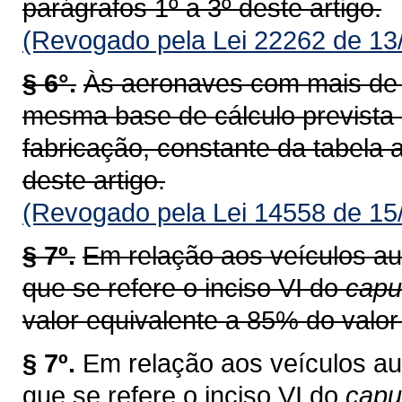
parágrafos 1º a 3º deste artigo.
(Revogado pela Lei 22262 de 13
§ 6°.
Às aeronaves com mais de v
mesma base de cálculo prevista
fabricação, constante da tabela a
deste artigo.
(Revogado pela Lei 14558 de 15
§ 7º.
Em relação aos veículos au
que se refere o inciso VI do
capu
valor equivalente a 85% do valor 
§ 7º.
Em relação aos veículos au
que se refere o inciso VI do
cap