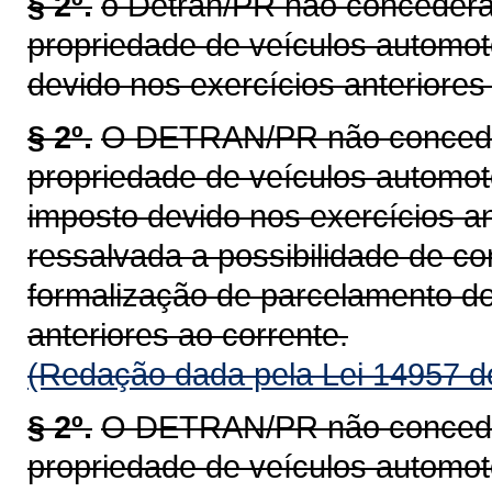
§ 2º.
o Detran/PR não concederá 
propriedade de veículos automot
devido nos exercícios anteriores 
§ 2º.
O DETRAN/PR não concederá
propriedade de veículos automoto
imposto devido nos exercícios an
ressalvada a possibilidade de c
formalização de parcelamento do
anteriores ao corrente.
(Redação dada pela Lei 14957 d
§ 2º.
O DETRAN/PR não concederá
propriedade de veículos automoto