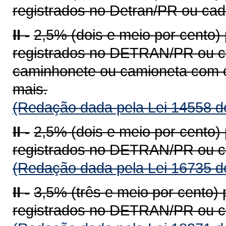
registrados no Detran/PR ou ca
II -
2,5% (dois e meio por cento)
registrados no DETRAN/PR ou c
caminhonete ou camioneta com c
mais.
(Redação dada pela Lei 14558 d
II -
2,5% (dois e meio por cento)
registrados no DETRAN/PR ou c
(Redação dada pela Lei 16735 d
II -
3,5% (três e meio por cento)
registrados no DETRAN/PR ou c