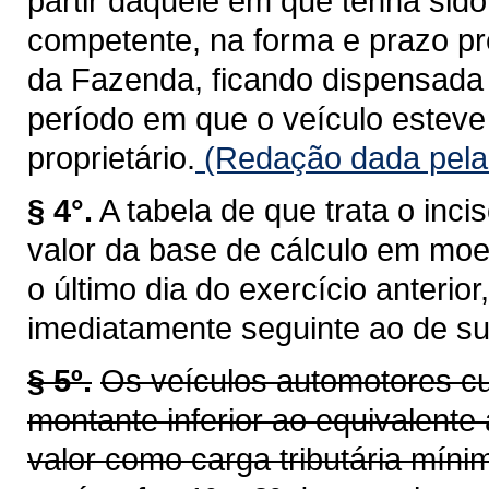
partir daquele em que tenha sid
competente, na forma e prazo pr
da Fazenda, ficando dispensada 
período em que o veículo esteve 
proprietário.
(Redação dada pela 
§ 4°.
A tabela de que trata o inci
valor da base de cálculo em moe
o último dia do exercício anterio
imediatamente seguinte ao de su
§ 5º.
Os veículos automotores cu
montante inferior ao equivalente 
valor como carga tributária míni