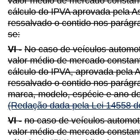
valor médio de mercado constant
cálculo do IPVA aprovada pela A
ressalvado o contido nos parágra
se:
VI -
No caso de veículos automot
valor médio de mercado constant
cálculo do IPVA, aprovada pela A
ressalvado o contido nos parágra
marca, modelo, espécie e ano de
(Redação dada pela Lei 14558 d
VI -
no caso de veículos automot
valor médio de mercado constant