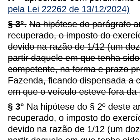
pela Lei 22262 de 13/12/2024)
§ 3°.
Na hipótese do parágrafo an
recuperado, o imposto do exercí
devido na razão de 1/12 (um doz
partir daquele em que tenha sid
competente, na forma e prazo pr
Fazenda, ficando dispensada a c
em que o veículo esteve fora da 
§ 3°
Na hipótese do § 2º deste ar
recuperado, o imposto do exercí
devido na razão de 1/12 (um doz