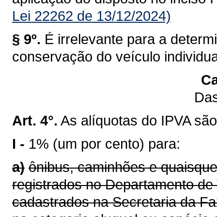
Lei 22262 de 13/12/2024)
§ 9º.
É irrelevante para a determ
conservação do veículo individu
Ca
Das
Art. 4°.
As alíquotas do IPVA são
I -
1% (um por cento) para:
a)
ônibus, caminhões e quaisque
registrados no Departamento de 
cadastrados na Secretaria da F