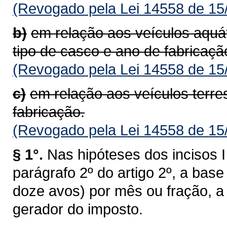
(Revogado pela Lei 14558 de 15
b)
em relação aos veículos aquá
tipo de casco e ano de fabricaçã
(Revogado pela Lei 14558 de 15
c)
em relação aos veículos terre
fabricação.
(Revogado pela Lei 14558 de 15
§ 1°.
Nas hipóteses dos incisos I 
parágrafo 2º do artigo 2º, a bas
doze avos) por mês ou fração, a 
gerador do imposto.