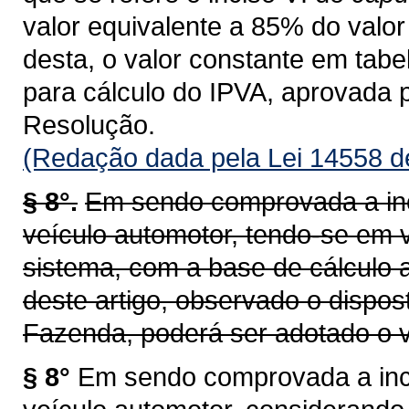
valor equivalente a 85% do valor 
desta, o valor constante em tab
para cálculo do IPVA, aprovada 
Resolução.
(Redação dada pela Lei 14558 d
§ 8°.
Em sendo comprovada a inc
veículo automotor, tendo-se em v
sistema, com a base de cálculo a
deste artigo, observado o dispos
Fazenda, poderá ser adotado o v
§ 8°
Em sendo comprovada a inco