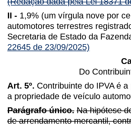
(Redação dada pela Lei 18371 d
II -
1,9% (um vírgula nove por ce
automotores terrestres registr
Secretaria de Estado da Fazend
22645 de 23/09/2025)
Ca
Do Contribui
Art. 5º.
Contribuinte do IPVA é a
a propriedade de veículo automot
Parágrafo único.
Na hipótese d
de arrendamento mercantil, cont