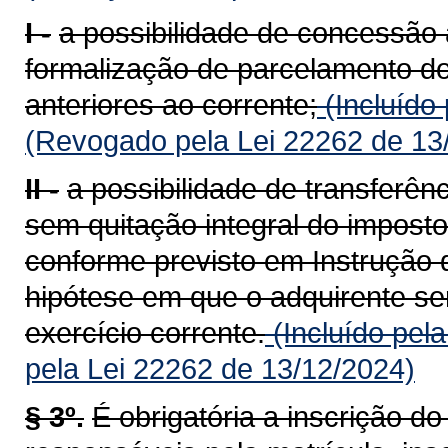
I -
a possibilidade de concessão 
formalização de parcelamento do
anteriores ao corrente;
(Incluído
(Revogado pela Lei 22262 de 13
II -
a possibilidade de transferên
sem quitação integral do imposto
conforme previsto em Instrução 
hipótese em que o adquirente ser
exercício corrente.
(Incluído pel
pela Lei 22262 de 13/12/2024)
§ 3º.
É obrigatória a inscrição d