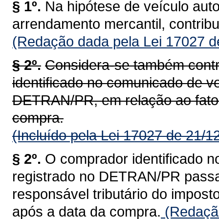
§ 1º.
Na hipótese de veículo aut
arrendamento mercantil, contrib
(Redação dada pela Lei 17027 d
§ 2º.
Considera-se também contr
identificado no comunicado de ve
DETRAN/PR, em relação ao fato 
compra.
(Incluído pela Lei 17027 de 21/1
§ 2º.
O comprador identificado n
registrado no DETRAN/PR passa a
responsável tributário do impost
após a data da compra.
(Redação