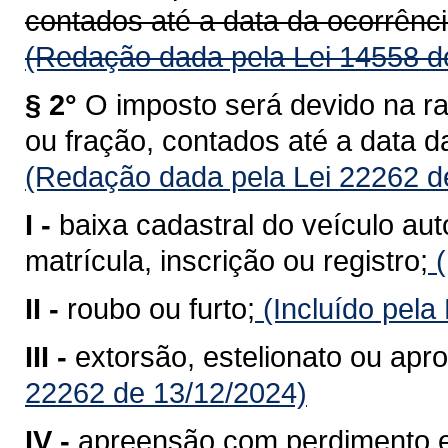
contados até a data da ocorrênci
(Redação dada pela Lei 14558 d
§ 2°
O imposto será devido na r
ou fração, contados até a data d
(Redação dada pela Lei 22262 d
I -
baixa cadastral do veículo au
matrícula, inscrição ou registro;
(
II -
roubo ou furto;
(Incluído pela
III -
extorsão, estelionato ou apro
22262 de 13/12/2024)
IV -
apreensão com perdimento e