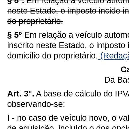
§ 5º.
Em relação a veículo automo
neste Estado, o imposto incide i
do proprietário.
§ 5º
Em relação a veículo automot
inscrito neste Estado, o imposto
domicílio do proprietário.
(Redaçã
Ca
Da Bas
Art. 3°.
A base de cálculo do IPV
observando-se:
I -
no caso de veículo novo, o val
de aquisição, incluído o dos opci