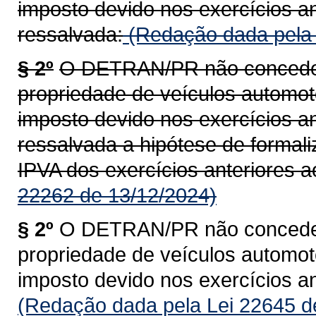
imposto devido nos exercícios an
ressalvada:
(Redação dada pela 
§ 2º
O DETRAN/PR não concederá
propriedade de veículos automoto
imposto devido nos exercícios an
ressalvada a hipótese de formal
IPVA dos exercícios anteriores a
22262 de 13/12/2024)
§ 2º
O DETRAN/PR não concederá
propriedade de veículos automoto
imposto devido nos exercícios an
(Redação dada pela Lei 22645 d