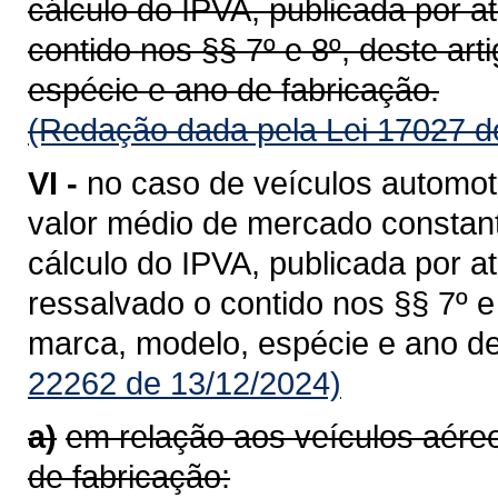
cálculo do IPVA, publicada por a
contido nos §§ 7º e 8º, deste ar
espécie e ano de fabricação.
(Redação dada pela Lei 17027 d
VI -
no caso de veículos automot
valor médio de mercado constant
cálculo do IPVA, publicada por a
ressalvado o contido nos §§ 7º 
marca, modelo, espécie e ano de
22262 de 13/12/2024)
a)
em relação aos veículos aér
de fabricação: