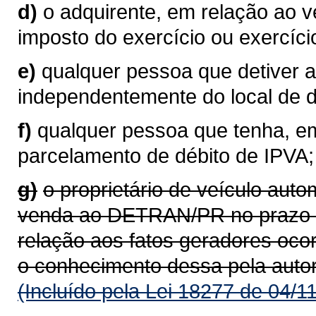
d)
o adquirente, em relação ao 
imposto do exercício ou exercíci
e)
qualquer pessoa que detiver a
independentemente do local de do
f)
qualquer pessoa que tenha, em
parcelamento de débito de IPVA;
g)
o proprietário de veículo aut
venda ao DETRAN/PR no prazo de
relação aos fatos geradores oco
o conhecimento dessa pela auto
(Incluído pela Lei 18277 de 04/1