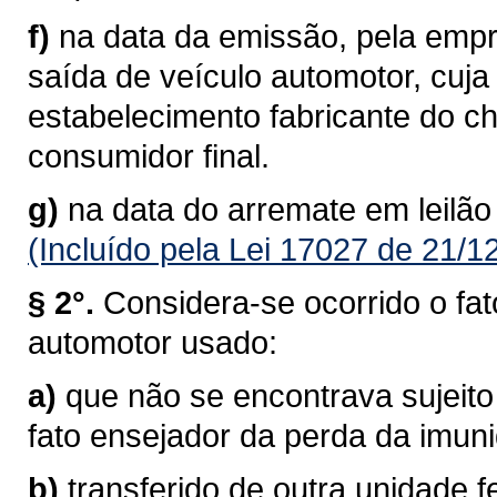
f)
na data da emissão, pela empre
saída de veículo automotor, cuj
estabelecimento fabricante do c
consumidor final.
g)
na data do arremate em leilão
(Incluído pela Lei 17027 de 21/1
§ 2°.
Considera-se ocorrido o fat
automotor usado:
a)
que não se encontrava sujeito
fato ensejador da perda da imun
b)
transferido de outra unidade f