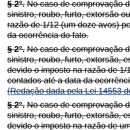
§ 2°.
No caso de comprovação de 
sinistro, roubo, furto, extorsão 
razão de 1/12 (um doze avos) po
da ocorrência do fato.
§ 2°.
No caso de comprovação de 
sinistro, roubo, furto, extorsão, 
devido o imposto na razão de 1/
contados até a data da ocorrênci
(Redação dada pela Lei 14553 d
§ 2°.
No caso de comprovação de 
sinistro, roubo, furto, extorsão, 
devido o imposto na razão de um