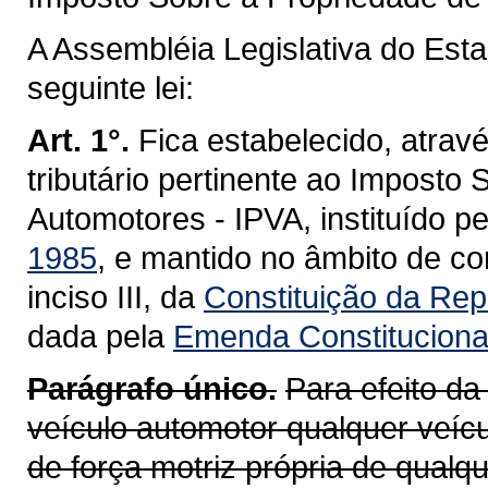
A Assembléia Legislativa do Est
seguinte lei:
Art. 1°.
Fica estabelecido, atravé
tributário pertinente ao Imposto
Automotores - IPVA, instituído p
1985
, e mantido no âmbito de co
inciso III, da
Constituição da Repú
dada pela
Emenda Constitucional
Parágrafo único.
Para efeito da
veículo automotor qualquer veícu
de força motriz própria de qualq