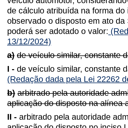
veículo automotor, considerando
de cálculo atribuída na forma do 
observado o disposto em ato da 
poderá ser adotado o valor:
(Red
13/12/2024)
a)
de veículo similar, constante 
I -
de veículo similar, constante 
(Redação dada pela Lei 22262 d
b)
arbitrado pela autoridade admi
aplicação do disposto na alínea a
II -
arbitrado pela autoridade admi
aplicação do disposto no inciso I