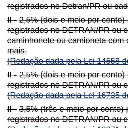
registrados no Detran/PR ou ca
II -
2,5% (dois e meio por cento)
registrados no DETRAN/PR ou c
caminhonete ou camioneta com c
mais.
(Redação dada pela Lei 14558 d
II -
2,5% (dois e meio por cento)
registrados no DETRAN/PR ou c
(Redação dada pela Lei 16735 d
II -
3,5% (três e meio por cento)
registrados no DETRAN/PR ou c