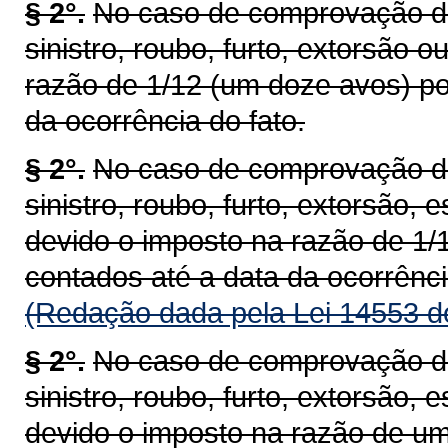
§ 2°.
No caso de comprovação de 
sinistro, roubo, furto, extorsão 
razão de 1/12 (um doze avos) po
da ocorrência do fato.
§ 2°.
No caso de comprovação de 
sinistro, roubo, furto, extorsão, 
devido o imposto na razão de 1/
contados até a data da ocorrênci
(Redação dada pela Lei 14553 d
§ 2°.
No caso de comprovação de 
sinistro, roubo, furto, extorsão, 
devido o imposto na razão de um