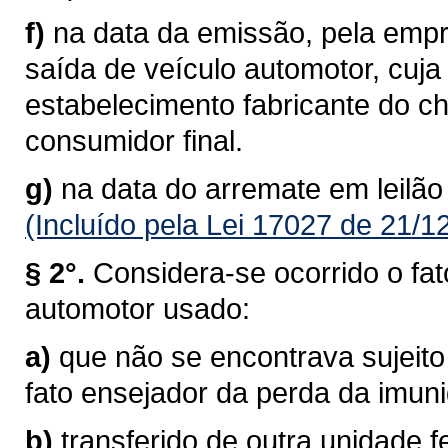
f)
na data da emissão, pela empre
saída de veículo automotor, cuj
estabelecimento fabricante do c
consumidor final.
g)
na data do arremate em leilão
(Incluído pela Lei 17027 de 21/1
§ 2°.
Considera-se ocorrido o fat
automotor usado:
a)
que não se encontrava sujeito
fato ensejador da perda da imun
b)
transferido de outra unidade f