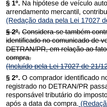
§ 1º.
Na hipótese de veículo aut
arrendamento mercantil, contrib
(Redação dada pela Lei 17027 d
§ 2º.
Considera-se também contr
identificado no comunicado de ve
DETRAN/PR, em relação ao fato 
compra.
(Incluído pela Lei 17027 de 21/1
§ 2º.
O comprador identificado n
registrado no DETRAN/PR passa a
responsável tributário do impost
após a data da compra.
(Redação