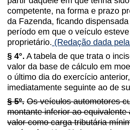
partir daquele em que tenha sid
competente, na forma e prazo pr
da Fazenda, ficando dispensada 
período em que o veículo esteve 
proprietário.
(Redação dada pela 
§ 4°.
A tabela de que trata o inci
valor da base de cálculo em moe
o último dia do exercício anterio
imediatamente seguinte ao de su
§ 5º.
Os veículos automotores cu
montante inferior ao equivalente 
valor como carga tributária míni