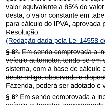
valor equivalente a 85% do valor 
desta, o valor constante em tab
para cálculo do IPVA, aprovada 
Resolução.
(Redação dada pela Lei 14558 d
§ 8°.
Em sendo comprovada a inc
veículo automotor, tendo-se em v
sistema, com a base de cálculo a
deste artigo, observado o dispos
Fazenda, poderá ser adotado o v
§ 8°
Em sendo comprovada a inco