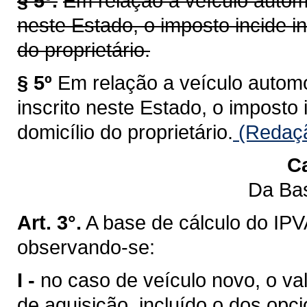
§ 5º.
Em relação a veículo automo
neste Estado, o imposto incide i
do proprietário.
§ 5º
Em relação a veículo automot
inscrito neste Estado, o imposto
domicílio do proprietário.
(Redaçã
Ca
Da Bas
Art. 3°.
A base de cálculo do IPV
observando-se:
I -
no caso de veículo novo, o val
de aquisição, incluído o dos opci