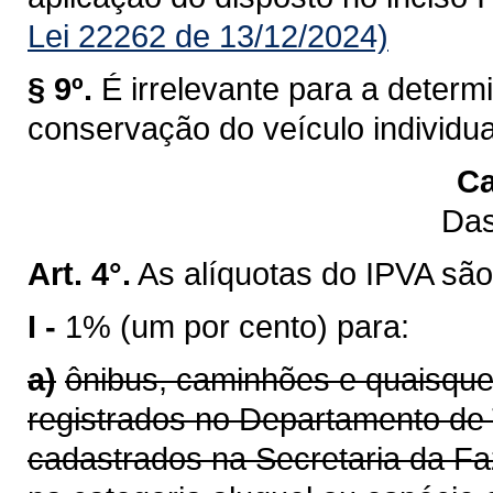
Lei 22262 de 13/12/2024)
§ 9º.
É irrelevante para a determ
conservação do veículo individu
Ca
Das
Art. 4°.
As alíquotas do IPVA são
I -
1% (um por cento) para:
a)
ônibus, caminhões e quaisque
registrados no Departamento de 
cadastrados na Secretaria da F