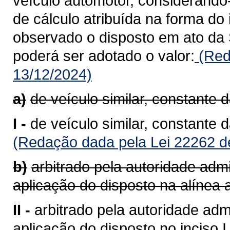
veículo automotor, considerando
de cálculo atribuída na forma do 
observado o disposto em ato da 
poderá ser adotado o valor:
(Red
13/12/2024)
a)
de veículo similar, constante 
I -
de veículo similar, constante 
(Redação dada pela Lei 22262 d
b)
arbitrado pela autoridade admi
aplicação do disposto na alínea a
II -
arbitrado pela autoridade admi
aplicação do disposto no inciso I