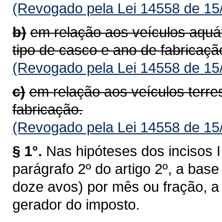
(Revogado pela Lei 14558 de 15
b)
em relação aos veículos aquá
tipo de casco e ano de fabricaçã
(Revogado pela Lei 14558 de 15
c)
em relação aos veículos terre
fabricação.
(Revogado pela Lei 14558 de 15
§ 1°.
Nas hipóteses dos incisos I 
parágrafo 2º do artigo 2º, a bas
doze avos) por mês ou fração, a 
gerador do imposto.