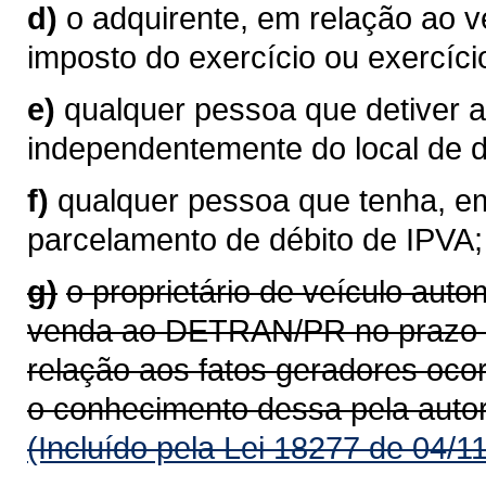
d)
o adquirente, em relação ao 
imposto do exercício ou exercíci
e)
qualquer pessoa que detiver a
independentemente do local de do
f)
qualquer pessoa que tenha, em
parcelamento de débito de IPVA;
g)
o proprietário de veículo aut
venda ao DETRAN/PR no prazo de
relação aos fatos geradores oco
o conhecimento dessa pela auto
(Incluído pela Lei 18277 de 04/1