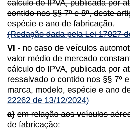
cálculo do IPVA, publicada por a
contido nos §§ 7º e 8º, deste ar
espécie e ano de fabricação.
(Redação dada pela Lei 17027 d
VI -
no caso de veículos automot
valor médio de mercado constant
cálculo do IPVA, publicada por a
ressalvado o contido nos §§ 7º 
marca, modelo, espécie e ano de
22262 de 13/12/2024)
a)
em relação aos veículos aér
de fabricação: