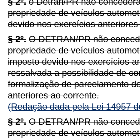
§ 2º.
o Detran/PR não concederá 
propriedade de veículos automot
devido nos exercícios anteriores 
§ 2º.
O DETRAN/PR não concederá
propriedade de veículos automoto
imposto devido nos exercícios an
ressalvada a possibilidade de c
formalização de parcelamento do
anteriores ao corrente.
(Redação dada pela Lei 14957 d
§ 2º.
O DETRAN/PR não concederá
propriedade de veículos automoto