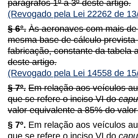
parágrafos 1º a 3º deste artigo.
(Revogado pela Lei 22262 de 13
§ 6°.
Às aeronaves com mais de v
mesma base de cálculo prevista
fabricação, constante da tabela a
deste artigo.
(Revogado pela Lei 14558 de 15
§ 7º.
Em relação aos veículos au
que se refere o inciso VI do
capu
valor equivalente a 85% do valor 
§ 7º.
Em relação aos veículos au
que se refere o inciso VI do
cap