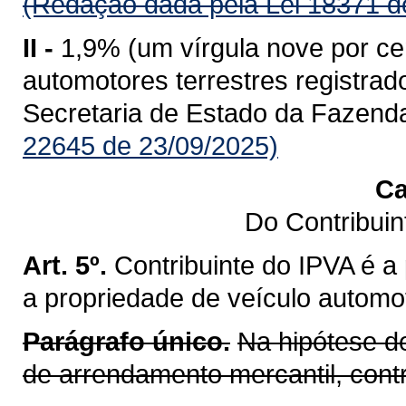
(Redação dada pela Lei 18371 d
II -
1,9% (um vírgula nove por ce
automotores terrestres registr
Secretaria de Estado da Fazend
22645 de 23/09/2025)
Ca
Do Contribui
Art. 5º.
Contribuinte do IPVA é a
a propriedade de veículo automot
Parágrafo único.
Na hipótese d
de arrendamento mercantil, cont