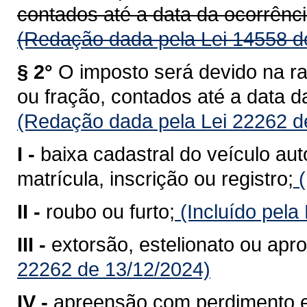
contados até a data da ocorrênci
(Redação dada pela Lei 14558 d
§ 2°
O imposto será devido na r
ou fração, contados até a data d
(Redação dada pela Lei 22262 d
I -
baixa cadastral do veículo au
matrícula, inscrição ou registro;
(
II -
roubo ou furto;
(Incluído pela
III -
extorsão, estelionato ou apro
22262 de 13/12/2024)
IV -
apreensão com perdimento e