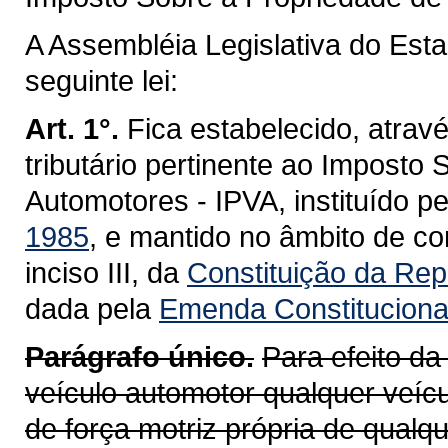
A Assembléia Legislativa do Est
seguinte lei:
Art. 1°.
Fica estabelecido, atravé
tributário pertinente ao Imposto
Automotores - IPVA, instituído p
1985
, e mantido no âmbito de co
inciso III, da
Constituição da Repú
dada pela
Emenda Constitucional
Parágrafo único.
Para efeito da
veículo automotor qualquer veícu
de força motriz própria de qualq