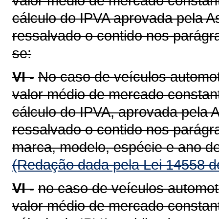
valor médio de mercado constant
cálculo do IPVA aprovada pela A
ressalvado o contido nos parágra
se:
VI -
No caso de veículos automot
valor médio de mercado constant
cálculo do IPVA, aprovada pela A
ressalvado o contido nos parágra
marca, modelo, espécie e ano de
(Redação dada pela Lei 14558 d
VI -
no caso de veículos automot
valor médio de mercado constant