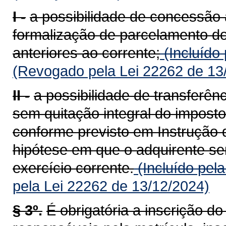
I -
a possibilidade de concessão 
formalização de parcelamento do
anteriores ao corrente;
(Incluído
(Revogado pela Lei 22262 de 13
II -
a possibilidade de transferên
sem quitação integral do imposto
conforme previsto em Instrução 
hipótese em que o adquirente ser
exercício corrente.
(Incluído pel
pela Lei 22262 de 13/12/2024)
§ 3º.
É obrigatória a inscrição d