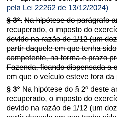
pela Lei 22262 de 13/12/2024)
§ 3°.
Na hipótese do parágrafo an
recuperado, o imposto do exercí
devido na razão de 1/12 (um doz
partir daquele em que tenha sid
competente, na forma e prazo pr
Fazenda, ficando dispensada a c
em que o veículo esteve fora da 
§ 3°
Na hipótese do § 2º deste ar
recuperado, o imposto do exercí
devido na razão de 1/12 (um doz