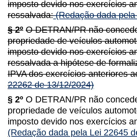
imposto devido nos exercícios an
ressalvada:
(Redação dada pela 
§ 2º
O DETRAN/PR não concederá
propriedade de veículos automoto
imposto devido nos exercícios an
ressalvada a hipótese de formal
IPVA dos exercícios anteriores a
22262 de 13/12/2024)
§ 2º
O DETRAN/PR não concederá
propriedade de veículos automoto
imposto devido nos exercícios an
(Redação dada pela Lei 22645 d