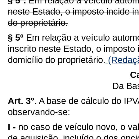
§ 5º.
Em relação a veículo automo
neste Estado, o imposto incide i
do proprietário.
§ 5º
Em relação a veículo automot
inscrito neste Estado, o imposto
domicílio do proprietário.
(Redaçã
Ca
Da Bas
Art. 3°.
A base de cálculo do IPV
observando-se:
I -
no caso de veículo novo, o val
de aquisição, incluído o dos opci