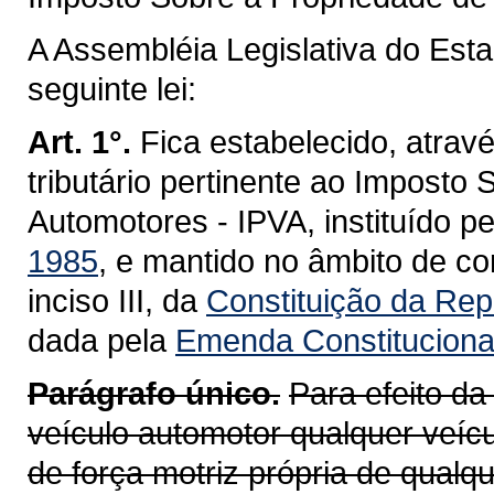
A Assembléia Legislativa do Est
seguinte lei:
Art. 1°.
Fica estabelecido, atravé
tributário pertinente ao Imposto
Automotores - IPVA, instituído p
1985
, e mantido no âmbito de co
inciso III, da
Constituição da Repú
dada pela
Emenda Constitucional
Parágrafo único.
Para efeito da
veículo automotor qualquer veícu
de força motriz própria de qualq