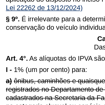
Lei 22262 de 13/12/2024)
§ 9º.
É irrelevante para a determ
conservação do veículo individu
Ca
Das
Art. 4°.
As alíquotas do IPVA são
I -
1% (um por cento) para:
a)
ônibus, caminhões e quaisque
registrados no Departamento de 
cadastrados na Secretaria da F