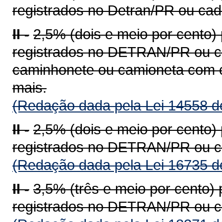
registrados no Detran/PR ou ca
II -
2,5% (dois e meio por cento)
registrados no DETRAN/PR ou c
caminhonete ou camioneta com c
mais.
(Redação dada pela Lei 14558 d
II -
2,5% (dois e meio por cento)
registrados no DETRAN/PR ou c
(Redação dada pela Lei 16735 d
II -
3,5% (três e meio por cento)
registrados no DETRAN/PR ou c