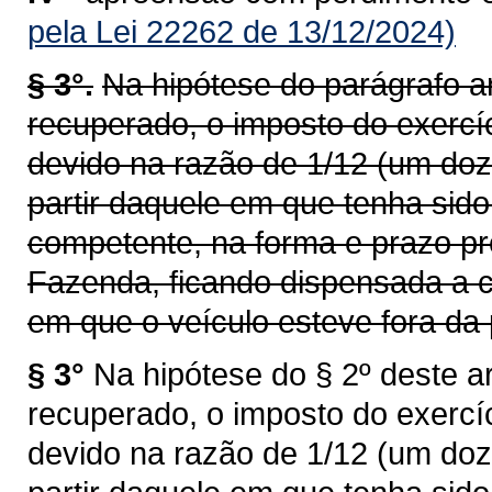
pela Lei 22262 de 13/12/2024)
§ 3°.
Na hipótese do parágrafo an
recuperado, o imposto do exercí
devido na razão de 1/12 (um doz
partir daquele em que tenha sid
competente, na forma e prazo pr
Fazenda, ficando dispensada a c
em que o veículo esteve fora da 
§ 3°
Na hipótese do § 2º deste ar
recuperado, o imposto do exercí
devido na razão de 1/12 (um doz