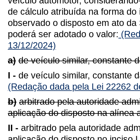
veículo automotor, considerando
de cálculo atribuída na forma do 
observado o disposto em ato da 
poderá ser adotado o valor:
(Red
13/12/2024)
a)
de veículo similar, constante 
I -
de veículo similar, constante 
(Redação dada pela Lei 22262 d
b)
arbitrado pela autoridade admi
aplicação do disposto na alínea a
II -
arbitrado pela autoridade admi
aplicação do disposto no inciso I