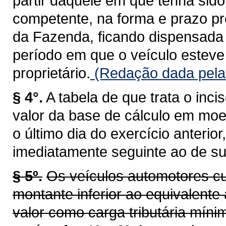
partir daquele em que tenha sid
competente, na forma e prazo pr
da Fazenda, ficando dispensada 
período em que o veículo esteve 
proprietário.
(Redação dada pela 
§ 4°.
A tabela de que trata o inci
valor da base de cálculo em moe
o último dia do exercício anterio
imediatamente seguinte ao de su
§ 5º.
Os veículos automotores cu
montante inferior ao equivalente 
valor como carga tributária míni