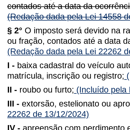
contados até a data da ocorrênci
(Redação dada pela Lei 14558 d
§ 2°
O imposto será devido na r
ou fração, contados até a data d
(Redação dada pela Lei 22262 d
I -
baixa cadastral do veículo au
matrícula, inscrição ou registro;
(
II -
roubo ou furto;
(Incluído pela
III -
extorsão, estelionato ou apro
22262 de 13/12/2024)
IV -
apreensão com perdimento e