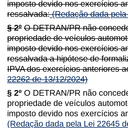
imposto devido nos exercícios an
ressalvada:
(Redação dada pela 
§ 2º
O DETRAN/PR não concederá
propriedade de veículos automoto
imposto devido nos exercícios an
ressalvada a hipótese de formal
IPVA dos exercícios anteriores a
22262 de 13/12/2024)
§ 2º
O DETRAN/PR não concederá
propriedade de veículos automoto
imposto devido nos exercícios an
(Redação dada pela Lei 22645 d