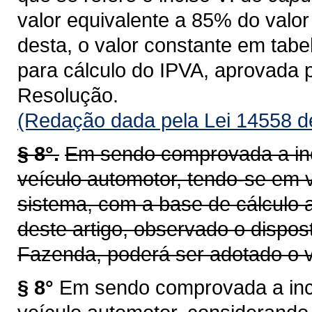
valor equivalente a 85% do valor 
desta, o valor constante em tab
para cálculo do IPVA, aprovada 
Resolução.
(Redação dada pela Lei 14558 d
§ 8°.
Em sendo comprovada a inc
veículo automotor, tendo-se em v
sistema, com a base de cálculo a
deste artigo, observado o dispos
Fazenda, poderá ser adotado o v
§ 8°
Em sendo comprovada a inco