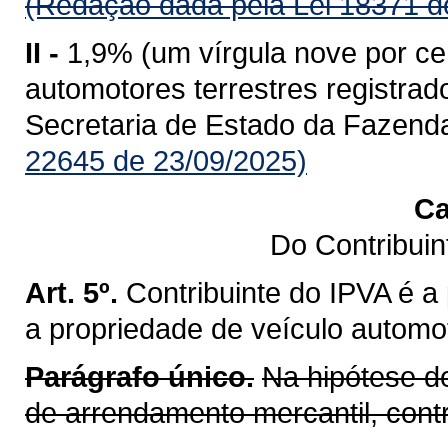
(Redação dada pela Lei 18371 d
II -
1,9% (um vírgula nove por ce
automotores terrestres registr
Secretaria de Estado da Fazend
22645 de 23/09/2025)
Ca
Do Contribui
Art. 5º.
Contribuinte do IPVA é a
a propriedade de veículo automot
Parágrafo único.
Na hipótese d
de arrendamento mercantil, cont