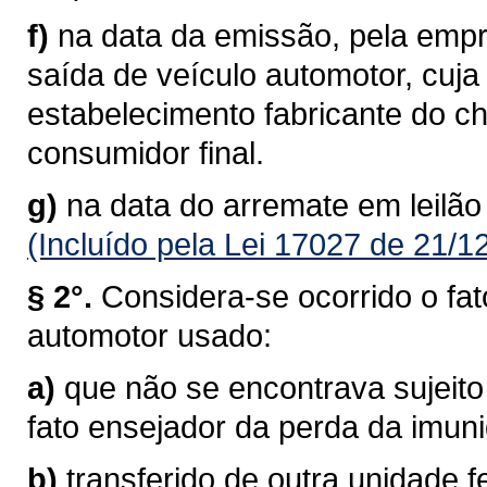
f)
na data da emissão, pela empre
saída de veículo automotor, cuj
estabelecimento fabricante do c
consumidor final.
g)
na data do arremate em leilão
(Incluído pela Lei 17027 de 21/1
§ 2°.
Considera-se ocorrido o fat
automotor usado:
a)
que não se encontrava sujeito
fato ensejador da perda da imun
b)
transferido de outra unidade f