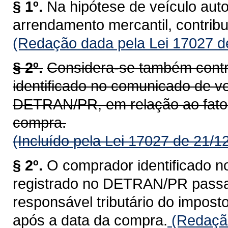
§ 1º.
Na hipótese de veículo aut
arrendamento mercantil, contrib
(Redação dada pela Lei 17027 d
§ 2º.
Considera-se também contr
identificado no comunicado de ve
DETRAN/PR, em relação ao fato 
compra.
(Incluído pela Lei 17027 de 21/1
§ 2º.
O comprador identificado n
registrado no DETRAN/PR passa a
responsável tributário do impost
após a data da compra.
(Redação