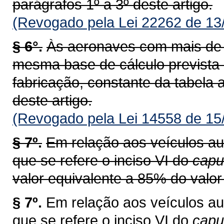
parágrafos 1º a 3º deste artigo.
(Revogado pela Lei 22262 de 13
§ 6°.
Às aeronaves com mais de v
mesma base de cálculo prevista
fabricação, constante da tabela a
deste artigo.
(Revogado pela Lei 14558 de 15
§ 7º.
Em relação aos veículos au
que se refere o inciso VI do
capu
valor equivalente a 85% do valor 
§ 7º.
Em relação aos veículos au
que se refere o inciso VI do
cap