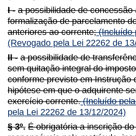
I -
a possibilidade de concessão 
formalização de parcelamento do
anteriores ao corrente;
(Incluído
(Revogado pela Lei 22262 de 13
II -
a possibilidade de transferên
sem quitação integral do imposto
conforme previsto em Instrução 
hipótese em que o adquirente ser
exercício corrente.
(Incluído pel
pela Lei 22262 de 13/12/2024)
§ 3º.
É obrigatória a inscrição d