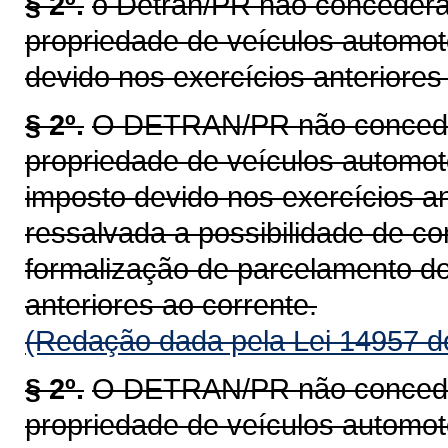
§ 2º.
o Detran/PR não concederá 
propriedade de veículos automot
devido nos exercícios anteriores 
§ 2º.
O DETRAN/PR não concederá
propriedade de veículos automoto
imposto devido nos exercícios an
ressalvada a possibilidade de c
formalização de parcelamento do
anteriores ao corrente.
(Redação dada pela Lei 14957 d
§ 2º.
O DETRAN/PR não concederá
propriedade de veículos automoto