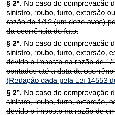
§ 2°.
No caso de comprovação de 
sinistro, roubo, furto, extorsão 
razão de 1/12 (um doze avos) po
da ocorrência do fato.
§ 2°.
No caso de comprovação de 
sinistro, roubo, furto, extorsão, 
devido o imposto na razão de 1/
contados até a data da ocorrênci
(Redação dada pela Lei 14553 d
§ 2°.
No caso de comprovação de 
sinistro, roubo, furto, extorsão, 
devido o imposto na razão de um