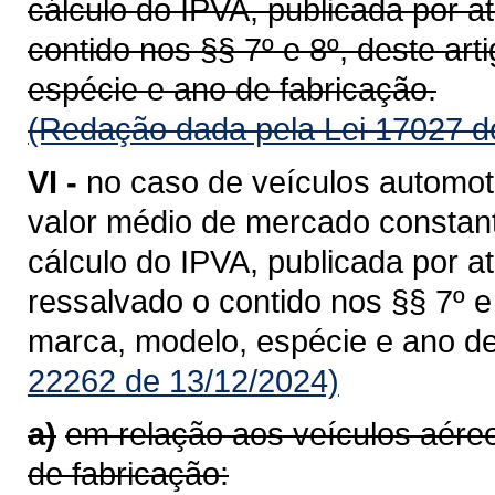
cálculo do IPVA, publicada por a
contido nos §§ 7º e 8º, deste ar
espécie e ano de fabricação.
(Redação dada pela Lei 17027 d
VI -
no caso de veículos automot
valor médio de mercado constant
cálculo do IPVA, publicada por a
ressalvado o contido nos §§ 7º 
marca, modelo, espécie e ano de
22262 de 13/12/2024)
a)
em relação aos veículos aér
de fabricação: