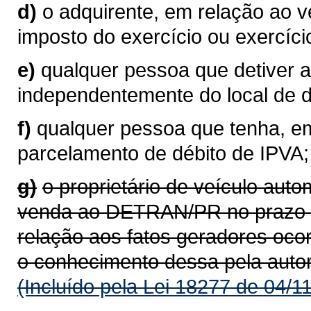
d)
o adquirente, em relação ao 
imposto do exercício ou exercíci
e)
qualquer pessoa que detiver a
independentemente do local de do
f)
qualquer pessoa que tenha, em
parcelamento de débito de IPVA;
g)
o proprietário de veículo aut
venda ao DETRAN/PR no prazo de
relação aos fatos geradores oco
o conhecimento dessa pela auto
(Incluído pela Lei 18277 de 04/1