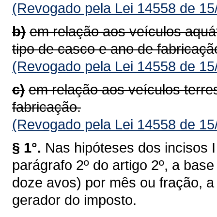
(Revogado pela Lei 14558 de 15
b)
em relação aos veículos aquá
tipo de casco e ano de fabricaçã
(Revogado pela Lei 14558 de 15
c)
em relação aos veículos terre
fabricação.
(Revogado pela Lei 14558 de 15
§ 1°.
Nas hipóteses dos incisos I 
parágrafo 2º do artigo 2º, a bas
doze avos) por mês ou fração, a 
gerador do imposto.