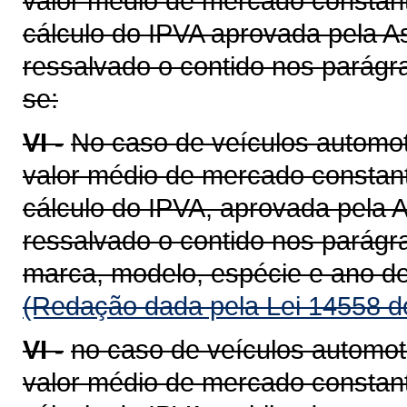
valor médio de mercado constant
cálculo do IPVA aprovada pela A
ressalvado o contido nos parágra
se:
VI -
No caso de veículos automot
valor médio de mercado constant
cálculo do IPVA, aprovada pela A
ressalvado o contido nos parágra
marca, modelo, espécie e ano de
(Redação dada pela Lei 14558 d
VI -
no caso de veículos automot
valor médio de mercado constant