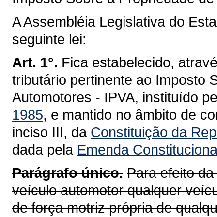
A Assembléia Legislativa do Est
seguinte lei:
Art. 1°.
Fica estabelecido, atravé
tributário pertinente ao Imposto
Automotores - IPVA, instituído p
1985
, e mantido no âmbito de co
inciso III, da
Constituição da Repú
dada pela
Emenda Constitucional
Parágrafo único.
Para efeito da
veículo automotor qualquer veícu
de força motriz própria de qualq