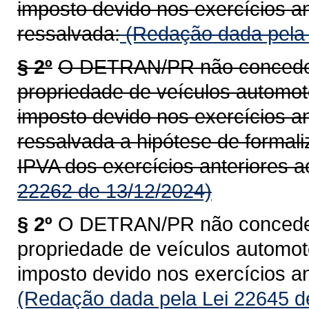
imposto devido nos exercícios an
ressalvada:
(Redação dada pela 
§ 2º
O DETRAN/PR não concederá
propriedade de veículos automoto
imposto devido nos exercícios an
ressalvada a hipótese de formal
IPVA dos exercícios anteriores a
22262 de 13/12/2024)
§ 2º
O DETRAN/PR não concederá
propriedade de veículos automoto
imposto devido nos exercícios an
(Redação dada pela Lei 22645 d