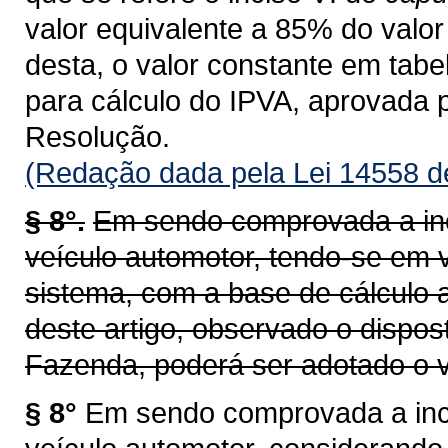
valor equivalente a 85% do valor 
desta, o valor constante em tab
para cálculo do IPVA, aprovada 
Resolução.
(Redação dada pela Lei 14558 d
§ 8°.
Em sendo comprovada a inc
veículo automotor, tendo-se em v
sistema, com a base de cálculo a
deste artigo, observado o dispos
Fazenda, poderá ser adotado o v
§ 8°
Em sendo comprovada a inco