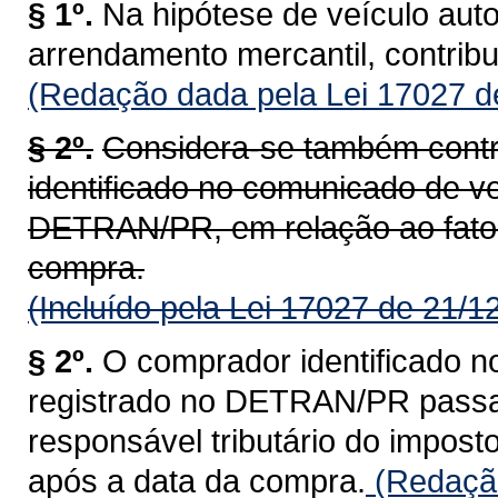
§ 1º.
Na hipótese de veículo aut
arrendamento mercantil, contrib
(Redação dada pela Lei 17027 d
§ 2º.
Considera-se também contr
identificado no comunicado de ve
DETRAN/PR, em relação ao fato 
compra.
(Incluído pela Lei 17027 de 21/1
§ 2º.
O comprador identificado n
registrado no DETRAN/PR passa a
responsável tributário do impost
após a data da compra.
(Redação