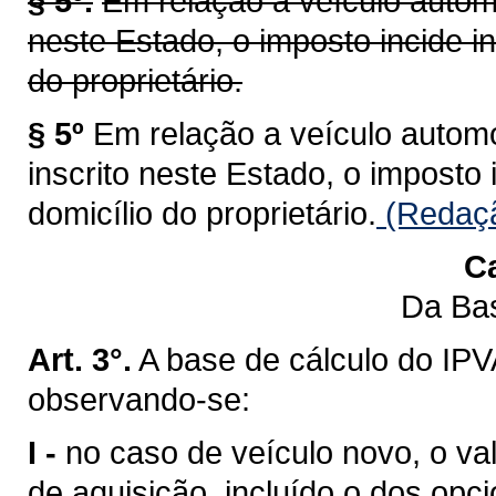
§ 5º.
Em relação a veículo automo
neste Estado, o imposto incide i
do proprietário.
§ 5º
Em relação a veículo automot
inscrito neste Estado, o imposto
domicílio do proprietário.
(Redaçã
Ca
Da Bas
Art. 3°.
A base de cálculo do IPV
observando-se:
I -
no caso de veículo novo, o val
de aquisição, incluído o dos opci