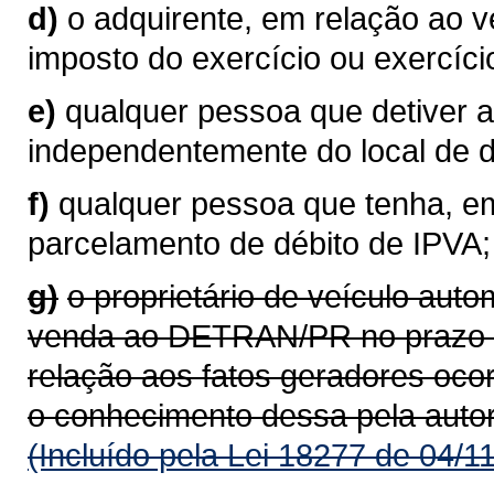
d)
o adquirente, em relação ao 
imposto do exercício ou exercíci
e)
qualquer pessoa que detiver a
independentemente do local de do
f)
qualquer pessoa que tenha, em
parcelamento de débito de IPVA;
g)
o proprietário de veículo aut
venda ao DETRAN/PR no prazo de
relação aos fatos geradores oco
o conhecimento dessa pela auto
(Incluído pela Lei 18277 de 04/1