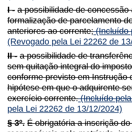
I -
a possibilidade de concessão 
formalização de parcelamento do
anteriores ao corrente;
(Incluído
(Revogado pela Lei 22262 de 13
II -
a possibilidade de transferên
sem quitação integral do imposto
conforme previsto em Instrução 
hipótese em que o adquirente ser
exercício corrente.
(Incluído pel
pela Lei 22262 de 13/12/2024)
§ 3º.
É obrigatória a inscrição d