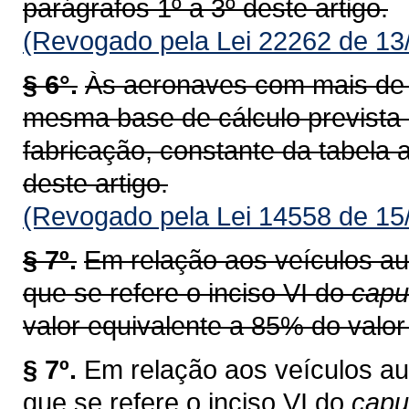
parágrafos 1º a 3º deste artigo.
(Revogado pela Lei 22262 de 13
§ 6°.
Às aeronaves com mais de v
mesma base de cálculo prevista
fabricação, constante da tabela a
deste artigo.
(Revogado pela Lei 14558 de 15
§ 7º.
Em relação aos veículos au
que se refere o inciso VI do
capu
valor equivalente a 85% do valor 
§ 7º.
Em relação aos veículos au
que se refere o inciso VI do
cap