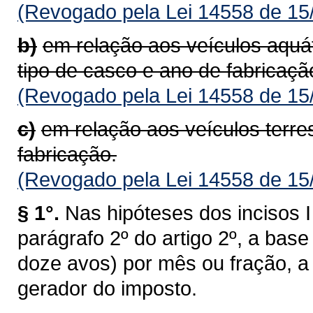
(Revogado pela Lei 14558 de 15
b)
em relação aos veículos aquá
tipo de casco e ano de fabricaçã
(Revogado pela Lei 14558 de 15
c)
em relação aos veículos terre
fabricação.
(Revogado pela Lei 14558 de 15
§ 1°.
Nas hipóteses dos incisos I 
parágrafo 2º do artigo 2º, a bas
doze avos) por mês ou fração, a 
gerador do imposto.