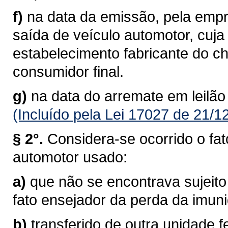
f)
na data da emissão, pela empre
saída de veículo automotor, cuj
estabelecimento fabricante do c
consumidor final.
g)
na data do arremate em leilão
(Incluído pela Lei 17027 de 21/1
§ 2°.
Considera-se ocorrido o fat
automotor usado:
a)
que não se encontrava sujeito
fato ensejador da perda da imun
b)
transferido de outra unidade f