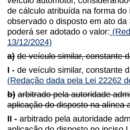
veículo automotor, considerando
de cálculo atribuída na forma do 
observado o disposto em ato da 
poderá ser adotado o valor:
(Red
13/12/2024)
a)
de veículo similar, constante 
I -
de veículo similar, constante 
(Redação dada pela Lei 22262 d
b)
arbitrado pela autoridade admi
aplicação do disposto na alínea a
II -
arbitrado pela autoridade admi
aplicação do disposto no inciso I