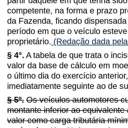
partir daquele em que tenha sid
competente, na forma e prazo pr
da Fazenda, ficando dispensada 
período em que o veículo esteve 
proprietário.
(Redação dada pela 
§ 4°.
A tabela de que trata o inci
valor da base de cálculo em moe
o último dia do exercício anterio
imediatamente seguinte ao de su
§ 5º.
Os veículos automotores cu
montante inferior ao equivalente 
valor como carga tributária míni