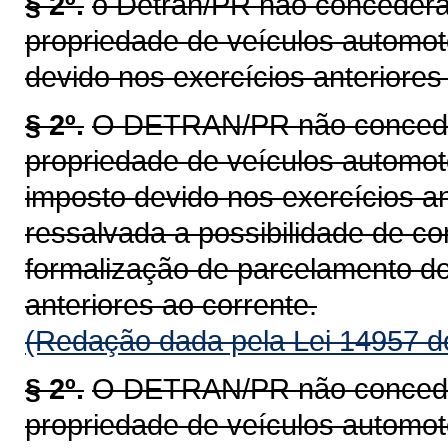
§ 2º.
o Detran/PR não concederá 
propriedade de veículos automot
devido nos exercícios anteriores 
§ 2º.
O DETRAN/PR não concederá
propriedade de veículos automoto
imposto devido nos exercícios an
ressalvada a possibilidade de c
formalização de parcelamento do
anteriores ao corrente.
(Redação dada pela Lei 14957 d
§ 2º.
O DETRAN/PR não concederá
propriedade de veículos automoto