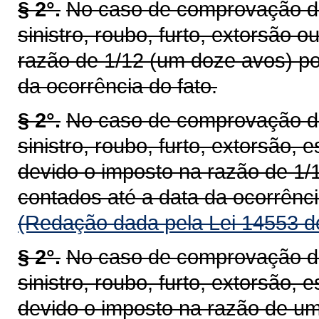
§ 2°.
No caso de comprovação de 
sinistro, roubo, furto, extorsão 
razão de 1/12 (um doze avos) po
da ocorrência do fato.
§ 2°.
No caso de comprovação de 
sinistro, roubo, furto, extorsão, 
devido o imposto na razão de 1/
contados até a data da ocorrênci
(Redação dada pela Lei 14553 d
§ 2°.
No caso de comprovação de 
sinistro, roubo, furto, extorsão, 
devido o imposto na razão de um