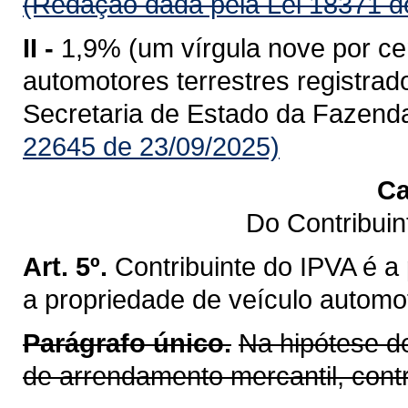
(Redação dada pela Lei 18371 d
II -
1,9% (um vírgula nove por ce
automotores terrestres registr
Secretaria de Estado da Fazend
22645 de 23/09/2025)
Ca
Do Contribui
Art. 5º.
Contribuinte do IPVA é a
a propriedade de veículo automot
Parágrafo único.
Na hipótese d
de arrendamento mercantil, cont