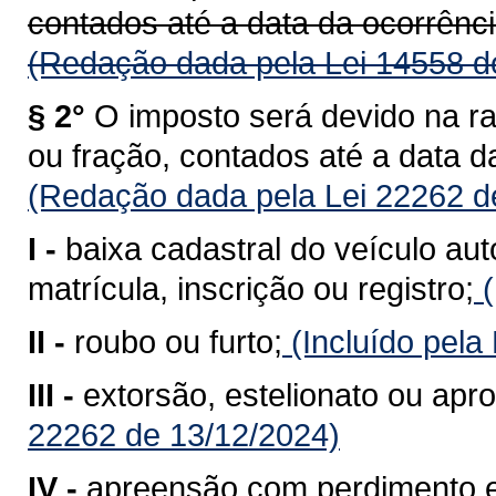
contados até a data da ocorrênci
(Redação dada pela Lei 14558 d
§ 2°
O imposto será devido na r
ou fração, contados até a data d
(Redação dada pela Lei 22262 d
I -
baixa cadastral do veículo au
matrícula, inscrição ou registro;
(
II -
roubo ou furto;
(Incluído pela
III -
extorsão, estelionato ou apro
22262 de 13/12/2024)
IV -
apreensão com perdimento e