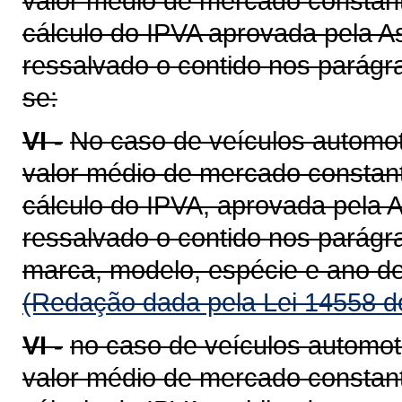
valor médio de mercado constant
cálculo do IPVA aprovada pela A
ressalvado o contido nos parágra
se:
VI -
No caso de veículos automot
valor médio de mercado constant
cálculo do IPVA, aprovada pela A
ressalvado o contido nos parágra
marca, modelo, espécie e ano de
(Redação dada pela Lei 14558 d
VI -
no caso de veículos automot
valor médio de mercado constant