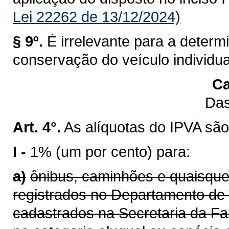
Lei 22262 de 13/12/2024)
§ 9º.
É irrelevante para a determ
conservação do veículo individu
Ca
Das
Art. 4°.
As alíquotas do IPVA são
I -
1% (um por cento) para:
a)
ônibus, caminhões e quaisque
registrados no Departamento de 
cadastrados na Secretaria da F