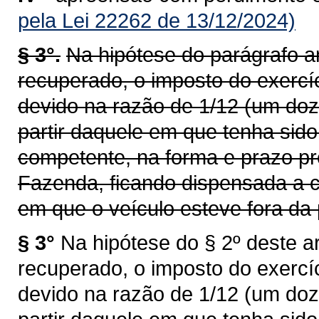
pela Lei 22262 de 13/12/2024)
§ 3°.
Na hipótese do parágrafo an
recuperado, o imposto do exercí
devido na razão de 1/12 (um doz
partir daquele em que tenha sid
competente, na forma e prazo pr
Fazenda, ficando dispensada a c
em que o veículo esteve fora da 
§ 3°
Na hipótese do § 2º deste ar
recuperado, o imposto do exercí
devido na razão de 1/12 (um doz