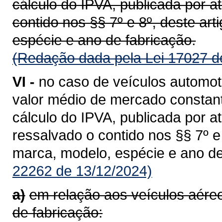
cálculo do IPVA, publicada por a
contido nos §§ 7º e 8º, deste ar
espécie e ano de fabricação.
(Redação dada pela Lei 17027 d
VI -
no caso de veículos automot
valor médio de mercado constant
cálculo do IPVA, publicada por a
ressalvado o contido nos §§ 7º 
marca, modelo, espécie e ano de
22262 de 13/12/2024)
a)
em relação aos veículos aér
de fabricação: