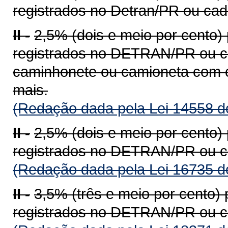
registrados no Detran/PR ou ca
II -
2,5% (dois e meio por cento)
registrados no DETRAN/PR ou c
caminhonete ou camioneta com c
mais.
(Redação dada pela Lei 14558 d
II -
2,5% (dois e meio por cento)
registrados no DETRAN/PR ou c
(Redação dada pela Lei 16735 d
II -
3,5% (três e meio por cento)
registrados no DETRAN/PR ou c