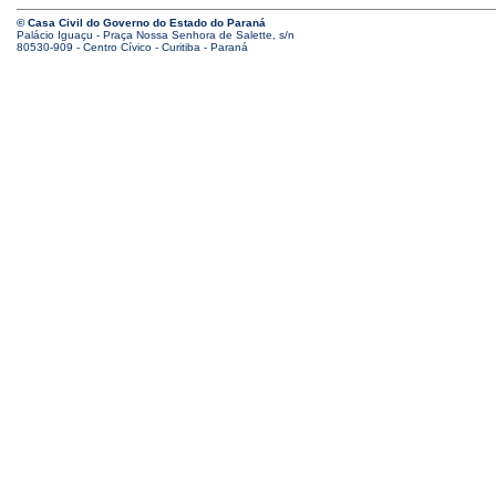
© Casa Civil do Governo do Estado do Paraná
Palácio Iguaçu - Praça Nossa Senhora de Salette, s/n
80530-909 - Centro Cívico - Curitiba - Paraná