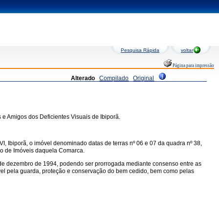
Pesquisa Rápida
voltar
Página para impressão
Alterado
Compilado
Original
 e Amigos dos Deficientes Visuais de Ibiporã.
I, Ibiporã, o imóvel denominado datas de terras nº 06 e 07 da quadra nº 38,
tro de Imóveis daquela Comarca.
 31 de dezembro de 1994, podendo ser prorrogada mediante consenso entre as
nsável pela guarda, proteção e conservação do bem cedido, bem como pelas