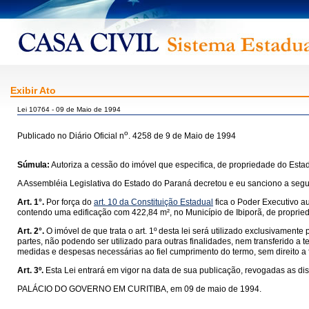
Exibir Ato
Lei 10764 - 09 de Maio de 1994
o
Publicado no Diário Oficial n
. 4258 de 9 de Maio de 1994
Súmula:
Autoriza a cessão do imóvel que especifica, de propriedade do Estad
A Assembléia Legislativa do Estado do Paraná decretou e eu sanciono a segui
Art. 1°.
Por força do
art. 10 da Constituição Estadual
fica o Poder Executivo au
contendo uma edificação com 422,84 m², no Município de Ibiporã, de proprie
Art. 2°.
O imóvel de que trata o art. 1º desta lei será utilizado exclusivam
partes, não podendo ser utilizado para outras finalidades, nem transferido 
medidas e despesas necessárias ao fiel cumprimento do termo, sem direito a 
Art. 3º.
Esta Lei entrará em vigor na data de sua publicação, revogadas as di
PALÁCIO DO GOVERNO EM CURITIBA, em 09 de maio de 1994.