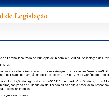
o do Paraná, localizado no Município de Ibiporã, à APADEVI - Associação dos Pais
nte lei:
torizado a ceder à Associação dos Pais e Amigos dos Deficientes Visuais - APADEV
dade do Estado do Paraná, matriculado sob nº 2.795 e 2.796 do Cartório de Regis
ente para a instalação de órgãos daquela APADEVI, tendo esta Cessão duração até
a terceiros, sob pena de nulidade do ato, ficando ainda aquela Associação, respo
futuros ressarcimentos.
sposições em contrário.