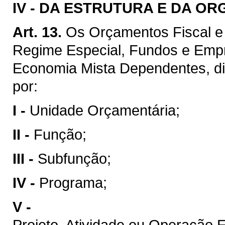
IV -
DA ESTRUTURA E DA O
Art. 13.
Os Orçamentos Fiscal e 
Regime Especial, Fundos e Emp
Economia Mista Dependentes, di
por:
I -
Unidade Orçamentária;
II -
Função;
III -
Subfunção;
IV -
Programa;
V -
Projeto, Atividade ou Operação E