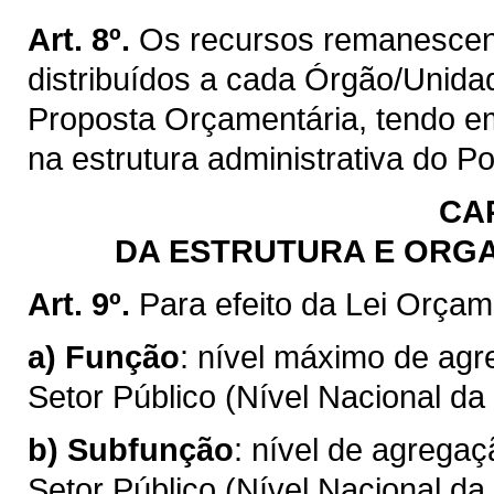
Art. 8º.
Os recursos remanescente
distribuídos a cada Órgão/Unida
Proposta Orçamentária, tendo em
na estrutura administrativa do P
CA
DA ESTRUTURA E ORG
Art. 9º.
Para efeito da Lei Orçam
a)
Função
: nível máximo de ag
Setor Público (Nível Nacional da
b)
Subfunção
: nível de agrega
Setor Público (Nível Nacional da