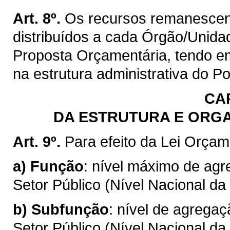
Art. 8º.
Os recursos remanescente
distribuídos a cada Órgão/Unida
Proposta Orçamentária, tendo em
na estrutura administrativa do P
CA
DA ESTRUTURA E ORG
Art. 9º.
Para efeito da Lei Orçam
a)
Função
: nível máximo de ag
Setor Público (Nível Nacional da
b)
Subfunção
: nível de agrega
Setor Público (Nível Nacional da