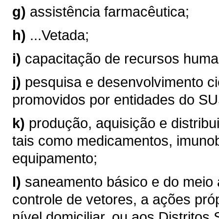
g)
assistência farmacêutica;
h)
...Vetada;
i)
capacitação de recursos hum
j)
pesquisa e desenvolvimento ci
promovidos por entidades do SU
k)
produção, aquisição e distribu
tais como medicamentos, imunob
equipamento;
l)
saneamento básico e do meio 
controle de vetores, a ações p
nível domiciliar, ou aos Distritos