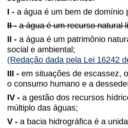
I -
a água é um bem de domínio p
II -
a água é um recurso natural 
II -
a água é um patrimônio natura
social e ambiental;
(Redação dada pela Lei 16242 d
III -
em situações de escassez, o 
o consumo humano e a desseden
IV -
a gestão dos recursos hídri
múltiplo das águas;
V -
a bacia hidrográfica é a unid