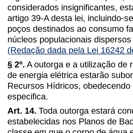
considerados insignificantes, es
artigo 39-A desta lei, incluindo-s
poços destinados ao consumo fam
núcleos populacionais dispersos 
(Redação dada pela Lei 16242 d
§ 2º.
A outorga e a utilização de 
de energia elétrica estarão subo
Recursos Hídricos, obedecendo a 
especifica.
Art. 14.
Toda outorga estará con
estabelecidas nos Planos de Baci
classe em que o corpo de água 