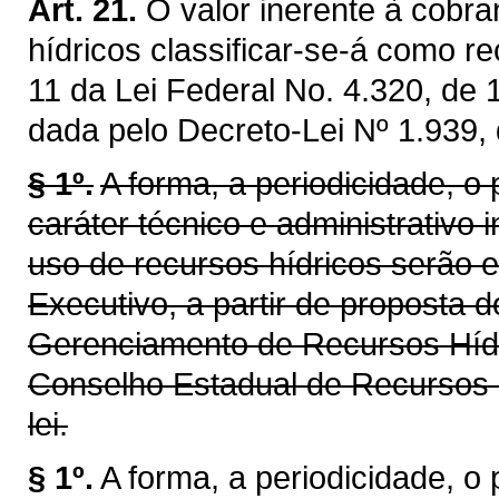
Art. 21.
O valor inerente à cobra
hídricos classificar-se-á como re
11 da Lei Federal No. 4.320, de
dada pelo Decreto-Lei Nº 1.939,
§ 1º.
A forma, a periodicidade, o
caráter técnico e administrativo 
uso de recursos hídricos serão 
Executivo, a partir de proposta 
Gerenciamento de Recursos Híd
Conselho Estadual de Recursos 
lei.
§ 1º.
A forma, a periodicidade, o