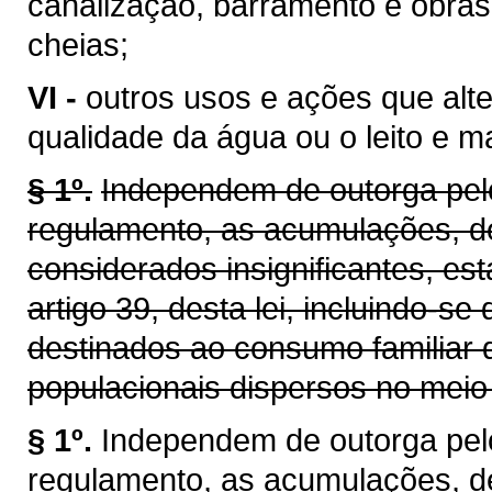
canalização, barramento e obras
cheias;
VI -
outros usos e ações que alt
qualidade da água ou o leito e 
§ 1º.
Independem de outorga pelo
regulamento, as acumulações, d
considerados insignificantes, es
artigo 39, desta lei, incluindo-se
destinados ao consumo familiar 
populacionais dispersos no meio 
§ 1º.
Independem de outorga pel
regulamento, as acumulações, d