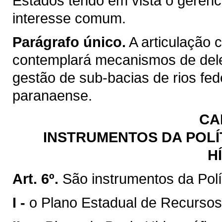
Estados tendo em vista o gerenc
interesse comum.
Parágrafo único.
A articulação 
contemplará mecanismos de del
gestão de sub-bacias de rios fed
paranaense.
CA
INSTRUMENTOS DA POLÍ
H
Art. 6º.
São instrumentos da Polí
I -
o Plano Estadual de Recursos