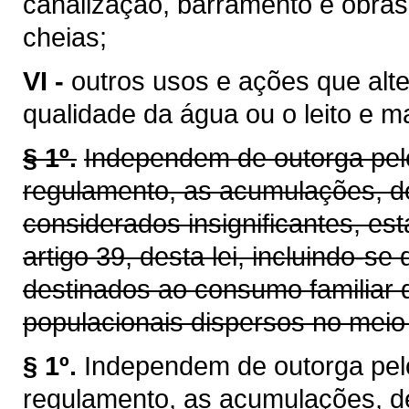
canalização, barramento e obras
cheias;
VI -
outros usos e ações que alt
qualidade da água ou o leito e 
§ 1º.
Independem de outorga pelo
regulamento, as acumulações, d
considerados insignificantes, es
artigo 39, desta lei, incluindo-se
destinados ao consumo familiar 
populacionais dispersos no meio 
§ 1º.
Independem de outorga pel
regulamento, as acumulações, d