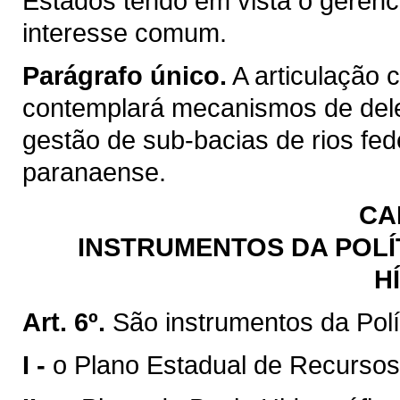
Estados tendo em vista o gerenc
interesse comum.
Parágrafo único.
A articulação 
contemplará mecanismos de del
gestão de sub-bacias de rios fed
paranaense.
CA
INSTRUMENTOS DA POLÍ
H
Art. 6º.
São instrumentos da Polí
I -
o Plano Estadual de Recursos