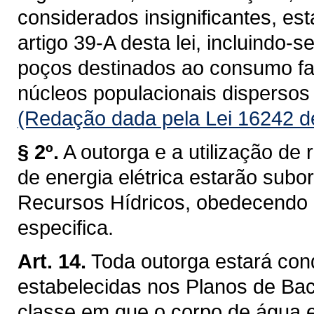
considerados insignificantes, es
artigo 39-A desta lei, incluindo-s
poços destinados ao consumo fam
núcleos populacionais dispersos 
(Redação dada pela Lei 16242 d
§ 2º.
A outorga e a utilização de 
de energia elétrica estarão subo
Recursos Hídricos, obedecendo a 
especifica.
Art. 14.
Toda outorga estará con
estabelecidas nos Planos de Baci
classe em que o corpo de água 