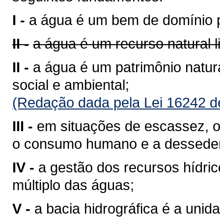
I -
a água é um bem de domínio p
II -
a água é um recurso natural 
II -
a água é um patrimônio natura
social e ambiental;
(Redação dada pela Lei 16242 d
III -
em situações de escassez, o 
o consumo humano e a desseden
IV -
a gestão dos recursos hídri
múltiplo das águas;
V -
a bacia hidrográfica é a unid