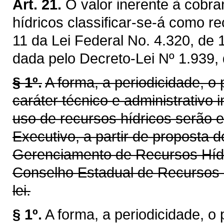
Art. 21.
O valor inerente à cobra
hídricos classificar-se-á como re
11 da Lei Federal No. 4.320, de
dada pelo Decreto-Lei Nº 1.939,
§ 1º.
A forma, a periodicidade, o
caráter técnico e administrativo 
uso de recursos hídricos serão 
Executivo, a partir de proposta 
Gerenciamento de Recursos Híd
Conselho Estadual de Recursos 
lei.
§ 1º.
A forma, a periodicidade, o