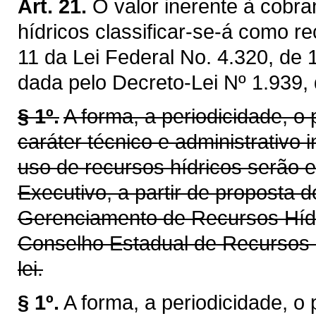
Art. 21.
O valor inerente à cobra
hídricos classificar-se-á como re
11 da Lei Federal No. 4.320, de
dada pelo Decreto-Lei Nº 1.939,
§ 1º.
A forma, a periodicidade, o
caráter técnico e administrativo 
uso de recursos hídricos serão 
Executivo, a partir de proposta 
Gerenciamento de Recursos Híd
Conselho Estadual de Recursos 
lei.
§ 1º.
A forma, a periodicidade, o