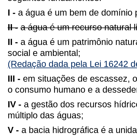
I -
a água é um bem de domínio p
II -
a água é um recurso natural 
II -
a água é um patrimônio natura
social e ambiental;
(Redação dada pela Lei 16242 d
III -
em situações de escassez, o 
o consumo humano e a desseden
IV -
a gestão dos recursos hídri
múltiplo das águas;
V -
a bacia hidrográfica é a unid