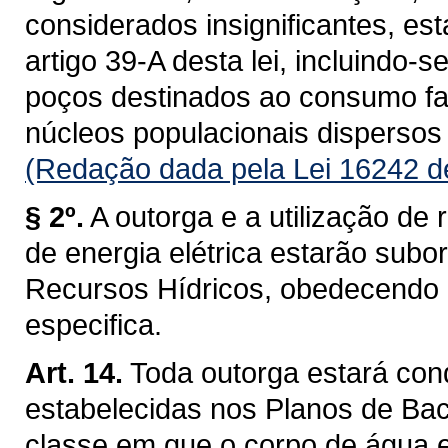
considerados insignificantes, es
artigo 39-A desta lei, incluindo-s
poços destinados ao consumo fam
núcleos populacionais dispersos 
(Redação dada pela Lei 16242 d
§ 2º.
A outorga e a utilização de 
de energia elétrica estarão subo
Recursos Hídricos, obedecendo a 
especifica.
Art. 14.
Toda outorga estará con
estabelecidas nos Planos de Baci
classe em que o corpo de água 