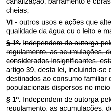
canalização, barramento e obras
cheias;
VI -
outros usos e ações que alt
qualidade da água ou o leito e 
§ 1º.
Independem de outorga pelo
regulamento, as acumulações, d
considerados insignificantes, es
artigo 39, desta lei, incluindo-se
destinados ao consumo familiar 
populacionais dispersos no meio 
§ 1º.
Independem de outorga pel
regulamento, as acumulações, d