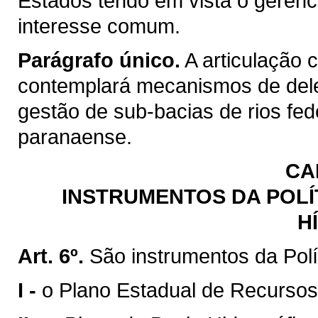
Estados tendo em vista o gerenc
interesse comum.
Parágrafo único.
A articulação 
contemplará mecanismos de del
gestão de sub-bacias de rios fed
paranaense.
CA
INSTRUMENTOS DA POLÍ
H
Art. 6º.
São instrumentos da Polí
I -
o Plano Estadual de Recursos