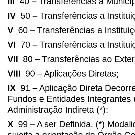
III 
40 – Transferências a Municíp
IV 
50 – Transferências a Institu
V 
60 – Transferências a Institu
VI 
70 – Transferências a Institu
VII 
80 – Transferências ao Exter
VIII 
90 – Aplicações Diretas;
IX 
91 – Aplicação Direta Decorr
Fundos e Entidades Integrantes 
Administração Indireta (*);
X 
99 – A ser Definida. (*) Modal
sujeita a orientação do Órgão C