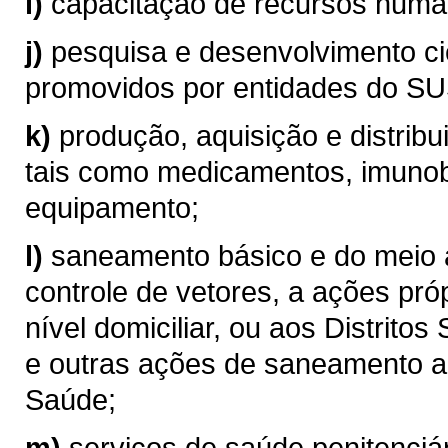
i)
capacitação de recursos hum
j)
pesquisa e desenvolvimento ci
promovidos por entidades do SU
k)
produção, aquisição e distribu
tais como medicamentos, imunob
equipamento;
l)
saneamento básico e do meio 
controle de vetores, a ações p
nível domiciliar, ou aos Distritos
e outras ações de saneamento a 
Saúde;
m)
serviços de saúde penitenciá