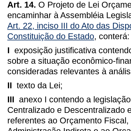
Art. 14.
O Projeto de Lei Orçame
encaminhar à Assembléia Legisla
Art. 22, inciso III do Ato das Dis
Constituição do Estado
, conterá:
I 
exposição justificativa conte
sobre a situação econômico-fina
consideradas relevantes à análi
II 
texto da Lei;
III 
anexo I contendo a legislaçã
Centralizado e Descentralizado 
referentes ao Orçamento Fiscal,
Administração Indireta e ao Or