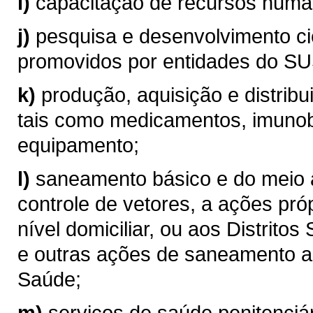
i)
capacitação de recursos hum
j)
pesquisa e desenvolvimento ci
promovidos por entidades do SU
k)
produção, aquisição e distribu
tais como medicamentos, imunob
equipamento;
l)
saneamento básico e do meio 
controle de vetores, a ações p
nível domiciliar, ou aos Distritos
e outras ações de saneamento a 
Saúde;
m)
serviços de saúde penitenciá