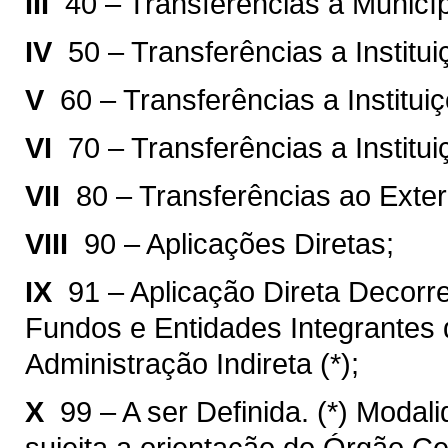
III 
40 – Transferências a Municíp
IV 
50 – Transferências a Institu
V 
60 – Transferências a Institu
VI 
70 – Transferências a Institu
VII 
80 – Transferências ao Exter
VIII 
90 – Aplicações Diretas;
IX 
91 – Aplicação Direta Decorr
Fundos e Entidades Integrantes 
Administração Indireta (*);
X 
99 – A ser Definida. (*) Modal
sujeita a orientação do Órgão C