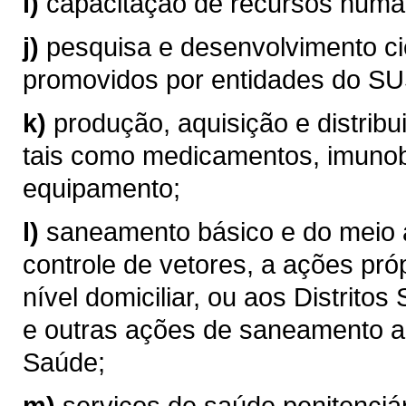
i)
capacitação de recursos hum
j)
pesquisa e desenvolvimento ci
promovidos por entidades do SU
k)
produção, aquisição e distribu
tais como medicamentos, imunob
equipamento;
l)
saneamento básico e do meio 
controle de vetores, a ações p
nível domiciliar, ou aos Distritos
e outras ações de saneamento a 
Saúde;
m)
serviços de saúde penitenciá