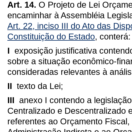
Art. 14.
O Projeto de Lei Orçame
encaminhar à Assembléia Legisla
Art. 22, inciso III do Ato das Dis
Constituição do Estado
, conterá:
I 
exposição justificativa conte
sobre a situação econômico-fina
consideradas relevantes à análi
II 
texto da Lei;
III 
anexo I contendo a legislaçã
Centralizado e Descentralizado 
referentes ao Orçamento Fiscal,
Administração Indireta e ao Or