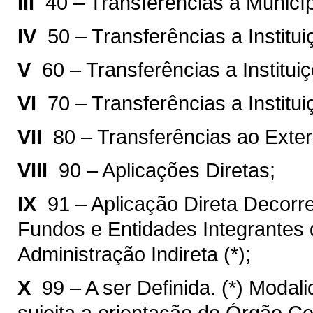
III 
40 – Transferências a Municíp
IV 
50 – Transferências a Institu
V 
60 – Transferências a Institu
VI 
70 – Transferências a Institu
VII 
80 – Transferências ao Exter
VIII 
90 – Aplicações Diretas;
IX 
91 – Aplicação Direta Decorr
Fundos e Entidades Integrantes 
Administração Indireta (*);
X 
99 – A ser Definida. (*) Modal
sujeita a orientação do Órgão C