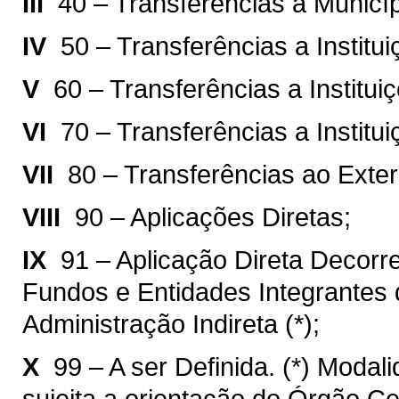
III 
40 – Transferências a Municíp
IV 
50 – Transferências a Institu
V 
60 – Transferências a Institu
VI 
70 – Transferências a Institu
VII 
80 – Transferências ao Exter
VIII 
90 – Aplicações Diretas;
IX 
91 – Aplicação Direta Decorr
Fundos e Entidades Integrantes 
Administração Indireta (*);
X 
99 – A ser Definida. (*) Modal
sujeita a orientação do Órgão C