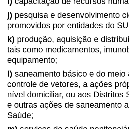
i)
capacitação de recursos hum
j)
pesquisa e desenvolvimento ci
promovidos por entidades do SU
k)
produção, aquisição e distribu
tais como medicamentos, imunob
equipamento;
l)
saneamento básico e do meio 
controle de vetores, a ações p
nível domiciliar, ou aos Distritos
e outras ações de saneamento a 
Saúde;
m)
serviços de saúde penitenciá