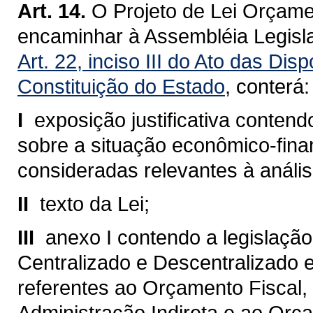
Art. 14.
O Projeto de Lei Orçame
encaminhar à Assembléia Legisla
Art. 22, inciso III do Ato das Dis
Constituição do Estado
, conterá:
I 
exposição justificativa conte
sobre a situação econômico-fina
consideradas relevantes à análi
II 
texto da Lei;
III 
anexo I contendo a legislaçã
Centralizado e Descentralizado 
referentes ao Orçamento Fiscal,
Administração Indireta e ao Or