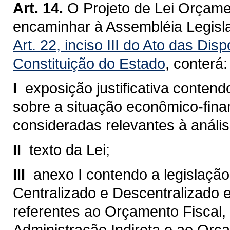
Art. 14.
O Projeto de Lei Orçame
encaminhar à Assembléia Legisla
Art. 22, inciso III do Ato das Dis
Constituição do Estado
, conterá:
I 
exposição justificativa conte
sobre a situação econômico-fina
consideradas relevantes à análi
II 
texto da Lei;
III 
anexo I contendo a legislaçã
Centralizado e Descentralizado 
referentes ao Orçamento Fiscal,
Administração Indireta e ao Or