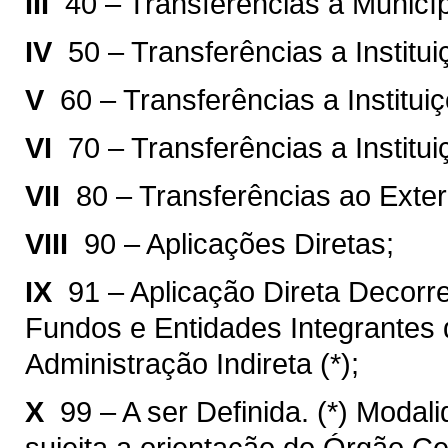
III 
40 – Transferências a Municíp
IV 
50 – Transferências a Institu
V 
60 – Transferências a Institu
VI 
70 – Transferências a Institu
VII 
80 – Transferências ao Exter
VIII 
90 – Aplicações Diretas;
IX 
91 – Aplicação Direta Decorr
Fundos e Entidades Integrantes 
Administração Indireta (*);
X 
99 – A ser Definida. (*) Modal
sujeita a orientação do Órgão C