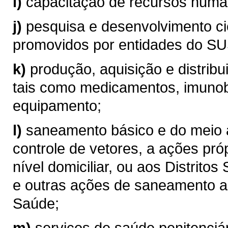
i)
capacitação de recursos hum
j)
pesquisa e desenvolvimento ci
promovidos por entidades do SU
k)
produção, aquisição e distribu
tais como medicamentos, imunob
equipamento;
l)
saneamento básico e do meio 
controle de vetores, a ações p
nível domiciliar, ou aos Distritos
e outras ações de saneamento a 
Saúde;
m)
serviços de saúde penitenciá