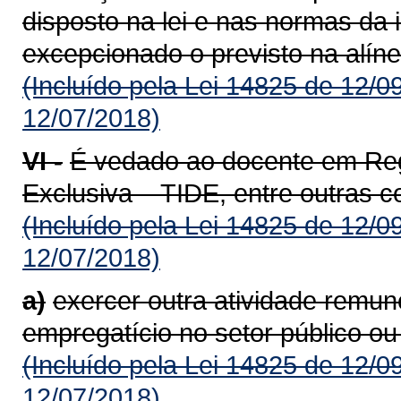
disposto na lei e nas normas da i
excepcionado o previsto na alínea
(Incluído pela Lei 14825 de 12/0
12/07/2018)
VI -
É vedado ao docente em Reg
Exclusiva – TIDE, entre outras 
(Incluído pela Lei 14825 de 12/0
12/07/2018)
a)
exercer outra atividade remun
empregatício no setor público ou
(Incluído pela Lei 14825 de 12/0
12/07/2018)