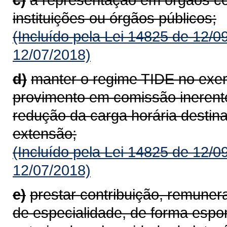
instituições ou órgãos públicos;
(Incluído pela Lei 14825 de 12/0
12/07/2018)
d)
manter o regime TIDE no exer
provimento em comissão inerente
redução da carga horária destin
extensão;
(Incluído pela Lei 14825 de 12/0
12/07/2018)
e)
prestar contribuição, remuner
de especialidade, de forma espo