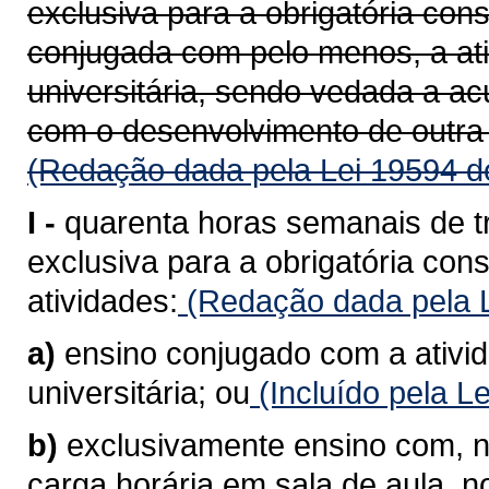
exclusiva para a obrigatória con
conjugada com pelo menos, a at
universitária, sendo vedada a a
com o desenvolvimento de outra 
(Redação dada pela Lei 19594 d
I -
quarenta horas semanais de t
exclusiva para a obrigatória co
atividades:
(Redação dada pela L
a)
ensino conjugado com a ativi
universitária; ou
(Incluído pela L
b)
exclusivamente ensino com, n
carga horária em sala de aula, 