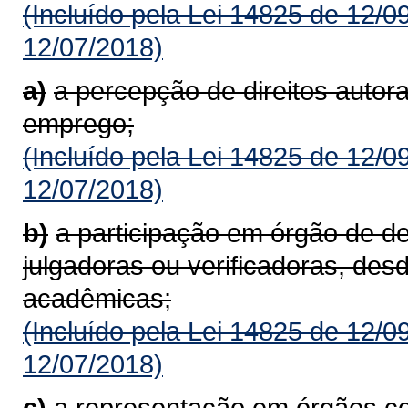
(Incluído pela Lei 14825 de 12/0
12/07/2018)
a)
a percepção de direitos autora
emprego;
(Incluído pela Lei 14825 de 12/0
12/07/2018)
b)
a participação em órgão de d
julgadoras ou verificadoras, des
acadêmicas;
(Incluído pela Lei 14825 de 12/0
12/07/2018)
c)
a representação em órgãos co