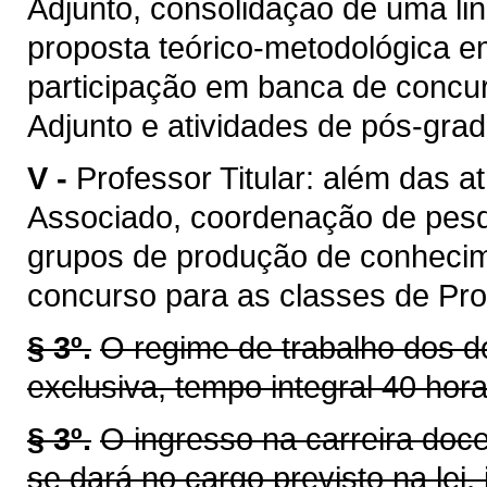
Adjunto, consolidação de uma li
proposta teórico-metodológica 
participação em banca de concur
Adjunto e atividades de pós-gra
V -
Professor Titular: além das a
Associado, coordenação de pes
grupos de produção de conhecim
concurso para as classes de Prof
§ 3º.
O regime de trabalho dos d
exclusiva, tempo integral 40 hor
§ 3º.
O ingresso na carreira doc
se dará no cargo previsto na lei