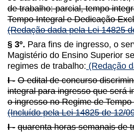
de trabalho: parcial, tempo inte
Tempo Integral e Dedicação Excl
(Redação dada pela Lei 14825 d
§ 3º.
Para fins de ingresso, o ser
Magistério do Ensino Superior s
regimes de trabalho:
(Redação da
I -
O edital de concurso discrimin
integral para ingresso que será 
o ingresso no Regime de Tempo I
(Incluído pela Lei 14825 de 12/0
I -
quarenta horas semanais de t