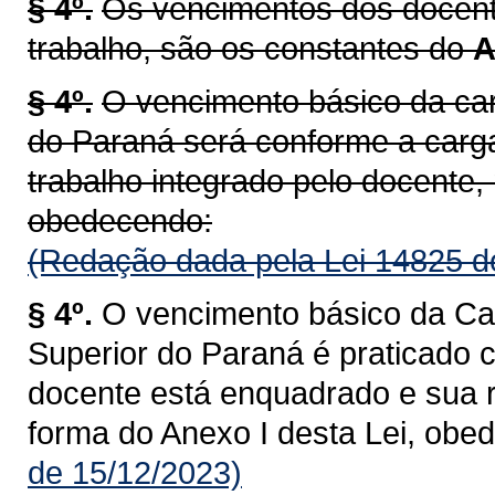
§ 4º.
Os vencimentos dos docente
trabalho, são os constantes do
A
§ 4º.
O vencimento básico da car
do Paraná será conforme a carg
trabalho integrado pelo docente, 
obedecendo:
(Redação dada pela Lei 14825 d
§ 4º.
O vencimento básico da Car
Superior do Paraná é praticado 
docente está enquadrado e sua r
forma do Anexo I desta Lei, obe
de 15/12/2023)