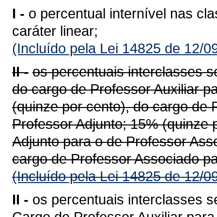
I -
o percentual internível nas cl
caráter linear;
(Incluído pela Lei 14825 de 12/0
II -
os percentuais interclasses s
do cargo de Professor Auxiliar p
(quinze por cento), do cargo de 
Professor Adjunto; 15% (quinze p
Adjunto para o de Professor Ass
cargo de Professor Associado par
(Incluído pela Lei 14825 de 12/0
II -
os percentuais interclasses 
Cargo de Professor Auxiliar par