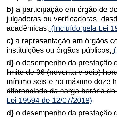
b)
a participação em órgão de d
julgadoras ou verificadoras, des
acadêmicas;
(Incluído pela Lei 
c)
a representação em órgãos co
instituições ou órgãos públicos;
(
d)
o desempenho da prestação de
limite de 96 (noventa e seis) ho
mínimo seis e no máximo doze h
diferenciado da carga horária do
Lei 19594 de 12/07/2018)
d)
o desempenho da prestação de