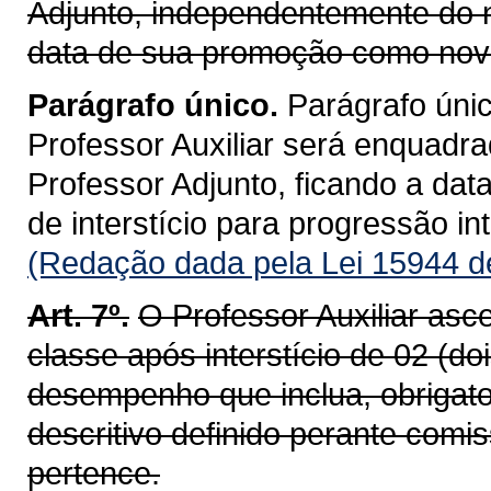
Adjunto, independentemente do n
data de sua promoção como nova
Parágrafo único.
Parágrafo únic
Professor Auxiliar será enquadr
Professor Adjunto, ficando a dat
de interstício para progressão int
(Redação dada pela Lei 15944 d
Art. 7º.
O Professor Auxiliar asc
classe após interstício de 02 (d
desempenho que inclua, obrigat
descritivo definido perante com
pertence.