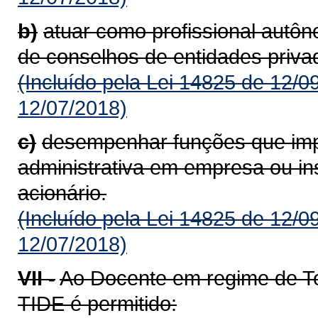
b)
atuar como profissional autô
de conselhos de entidades priva
(Incluído pela Lei 14825 de 12/0
12/07/2018)
c)
desempenhar funções que imp
administrativa em empresa ou inst
acionário.
(Incluído pela Lei 14825 de 12/0
12/07/2018)
VII -
Ao Docente em regime de Te
TIDE é permitido: