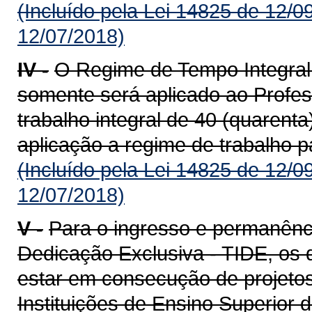
(Incluído pela Lei 14825 de 12/0
12/07/2018)
IV -
O Regime de Tempo Integral
somente será aplicado ao Profe
trabalho integral de 40 (quarent
aplicação a regime de trabalho pa
(Incluído pela Lei 14825 de 12/0
12/07/2018)
V -
Para o ingresso e permanênc
Dedicação Exclusiva - TIDE, os 
estar em consecução de projeto
Instituições de Ensino Superior 