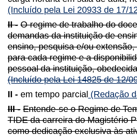
(Incluído pela Lei 20933 de 17/1
II -
O regime de trabalho do doce
demandas da instituição de ensin
ensino, pesquisa e/ou extensão,
para cada regime e a disponibili
pessoal da instituição, obedecida
(Incluído pela Lei 14825 de 12/0
II -
em tempo parcial
(Redação da
III -
Entende-se o Regime de Temp
TIDE da carreira do Magistério P
como dedicação exclusiva às ati