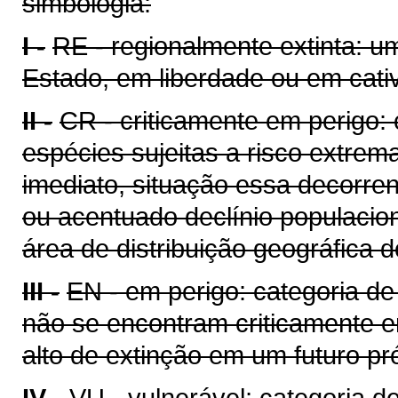
simbologia:
I -
RE - regionalmente extinta: u
Estado, em liberdade ou em cati
II -
CR - criticamente em perigo: 
espécies sujeitas a risco extrem
imediato, situação essa decorre
ou acentuado declínio populacion
área de distribuição geográfica d
III -
EN - em perigo: categoria d
não se encontram criticamente e
alto de extinção em um futuro pr
IV -
VU - vulnerável; categoria d