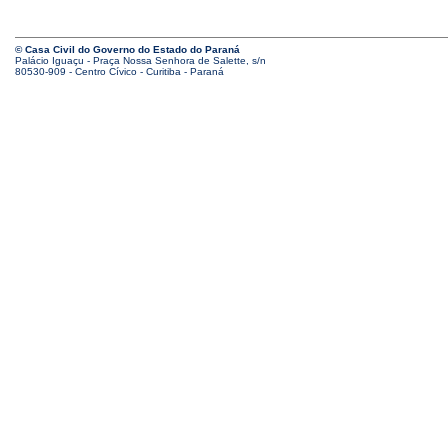
© Casa Civil do Governo do Estado do Paraná
Palácio Iguaçu - Praça Nossa Senhora de Salette, s/n
80530-909 - Centro Cívico - Curitiba - Paraná