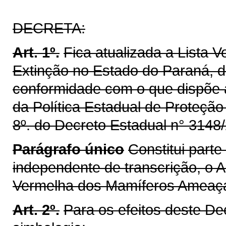
DECRETA:
Art. 1º.
Fica atualizada a Lista
Extinção no Estado do Paraná, 
conformidade com o que dispõe a
da Política Estadual de Proteçã
8º. do Decreto Estadual n° 3148
Parágrafo único
Constitui parte
independente de transcrição, o A
Vermelha dos Mamíferos Ameaça
Art. 2º.
Para os efeitos deste De