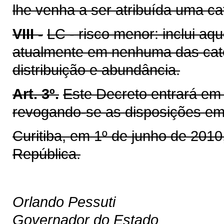
lhe venha a ser atribuída uma c
VIII -
LC - risco menor: inclui a
atualmente em nenhuma das cat
distribuição e abundância.
Art. 3º.
Este Decreto entrará em 
revogando-se as disposições em 
Curitiba, em 1º de junho de 201
República.
Orlando Pessuti
Governador do Estado