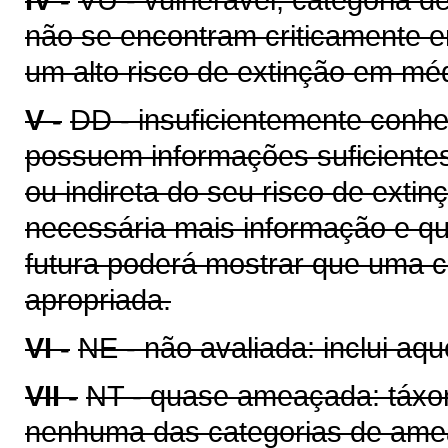
não se encontram criticamente 
um alto risco de extinção em mé
V -
DD - insuficientemente conhe
possuem informações suficientes
ou indireta do seu risco de extin
necessária mais informação e q
futura poderá mostrar que uma c
apropriada.
VI -
NE - não avaliada: inclui aq
VII -
NT - quase ameaçada: táxo
nenhuma das categorias de amea