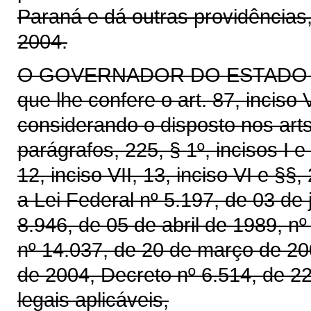
Paraná e dá outras providências
2004.
O GOVERNADOR DO ESTADO DO 
que lhe confere o art. 87, inciso
considerando o disposto nos arts. 
parágrafos, 225, § 1º, incisos I e
12, inciso VII, 13, inciso VI e §
a Lei Federal nº 5.197, de 03 de 
8.946, de 05 de abril de 1989, 
nº 14.037, de 20 de março de 20
de 2004, Decreto nº 6.514, de 2
legais aplicáveis,