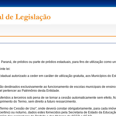
 Paraná, de prédios ou parte de prédios estaduais, para fins de utilização como u
nte lei:
Estadual autorizado a ceder em caráter de utilização gratuita, aos Municípios do E
, serão destinados exclusivamente ao funcionamento de escolas municipais de ensin
 pertencer ao Patrimônio desta Entidade.
nsferidos a terceiros sob pena de se tornar a cessão automaticamente sem efeito, 
imento do Termo, sem direito a futuro ressarcimento.
 "Termo de Cessão de Uso", onde deverá constar obrigatoriamente, para cada imóv
spertino) ou noturno, dados estes fornecidos pela Secretaria de Estado da Educaç