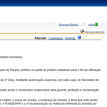
Pesquisa Rápida
voltar
Página para impressão
Alterado
Compilado
Original
nidades escolares.
stado do Paraná, prédios ou parte de prédios estaduais para o fim de utilização
o de 1º Grau, mediante autorização expressa, em cada caso, do Secretário de
ficando ainda o cessionário responsável pela guarda, proteção e conservação
el cedido, o prazo da cessão, o endereço do mesmo, a área que está sendo
ão, e FUNDEPAR e o nº da transcrição ou matrícula referente ao domínio do