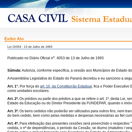
Exibir Ato
Lei 10354 - 13 de Julho de 1993
o
Publicado no Diário Oficial n
. 4053 de 13 de Julho de 1993
Súmula:
Autoriza, conforme especifica, a cessão aos Municípios de Estado do
A Assembléia Legislativa do Estado do Paraná decretou e eu sanciono a segui
Art. 1°.
Por força do
art. 10, da Constituição Estadual
, fica o Poder Executivo 
como unidades escolares.
Art. 2º.
Os prédios ou parte dos prédios a que se refere o art. 1º, desta Lei
Estado da Educação ou do Diretor Presidente da FUNDEPAR, quando o imóvel
Art. 3º.
Os bens cedidos não poderão ser utilizados para outros fins, nem tra
do bem cedido, bem como pelas medidas e despesas necessárias ao fiel cumpr
Art. 4º.
Para efetivação das presentes cessões será preenchido o respectivo
cedida, o nº de dependências, o período da Cessão, se diurno (matutino / ve