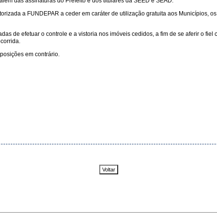
 além das assinaturas do Prefeito e dos titulares da SEED e SEAD.
torizada a FUNDEPAR a ceder em caráter de utilização gratuita aos Municípios, os
 de efetuar o controle e a vistoria nos imóveis cedidos, a fim de se aferir o fi
corrida.
sposições em contrário.