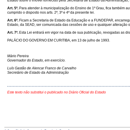
Estado sobre o imóvel fornecido pela Secretaria de Estado da Administração,
Art. 5º.
Para atender à municipalização do Ensino de 1º Grau, fica também au
cumprido o disposto nos arts. 2º, 3º e 4º da presente lei.
Art. 6º.
Ficam a Secretaria de Estado da Educação e a FUNDEPAR, encarregadas
Estado, da SEAD, ser comunicada das cessões de uso e qualquer alteração o
Art. 7º.
Esta Lei entrará em vigor na data de sua publicação, revogadas as di
PALÁCIO DO GOVERNO EM CURITIBA, em 13 de julho de 1993.
Mário Pereira
Governador do Estado, em exercício.
Luís Gastão de Alencar Franco de Carvalho
Secretário de Estado da Administração
Este texto não substitui o publicado no Diário Oficial do Estado