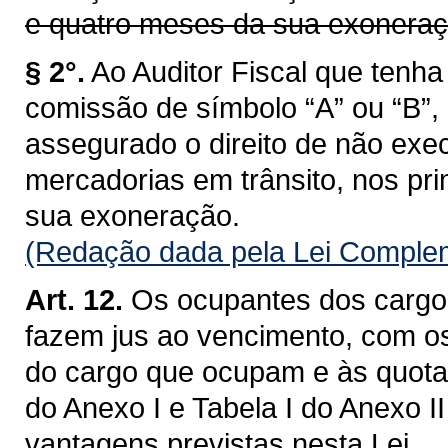
e quatro meses da sua exoneraç
§ 2°.
Ao Auditor Fiscal que ten
comissão de símbolo “A” ou “B”,
assegurado o direito de não exec
mercadorias em trânsito, nos pri
sua exoneração.
(Redação dada pela Lei Complem
Art. 12.
Os ocupantes dos cargos
fazem jus ao vencimento, com o
do cargo que ocupam e às quotas
do Anexo I e Tabela I do Anexo I
vantagens previstas nesta Lei.