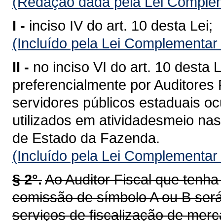
(Redação dada pela Lei Complem
I -
inciso IV do art. 10 desta Lei;
(Incluído pela Lei Complementar
II -
no inciso VI do art. 10 desta
preferencialmente por Auditores 
servidores públicos estaduais o
utilizados em atividadesmeio nas
de Estado da Fazenda.
(Incluído pela Lei Complementar
§ 2°.
Ao Auditor Fiscal que ten
comissão de símbolo A ou B será
serviços de fiscalização de merc