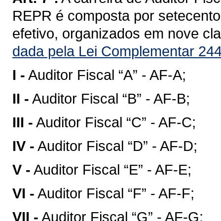
REPR é composta por setecentos
efetivo, organizados em nove clas
dada pela Lei Complementar 244
I -
Auditor Fiscal “A” - AF-A;
II -
Auditor Fiscal “B” - AF-B;
III -
Auditor Fiscal “C” - AF-C;
IV -
Auditor Fiscal “D” - AF-D;
V -
Auditor Fiscal “E” - AF-E;
VI -
Auditor Fiscal “F” - AF-F;
VII -
Auditor Fiscal “G” - AF-G;