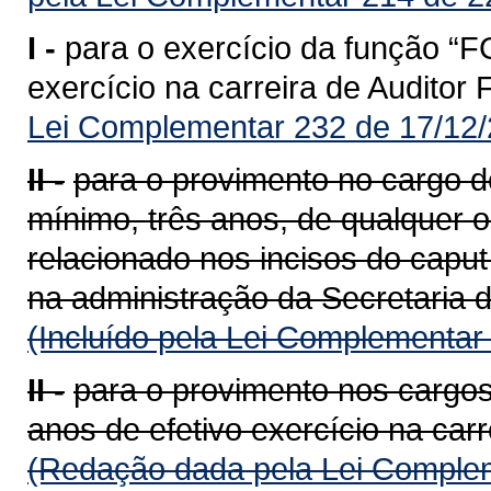
I -
para o exercício da função “F
exercício na carreira de Auditor
Lei Complementar 232 de 17/12/
II -
para o provimento no cargo de
mínimo, três anos, de qualquer 
relacionado nos incisos do caput
na administração da Secretaria 
(Incluído pela Lei Complementar
II -
para o provimento nos cargos
anos de efetivo exercício na carr
(Redação dada pela Lei Complem