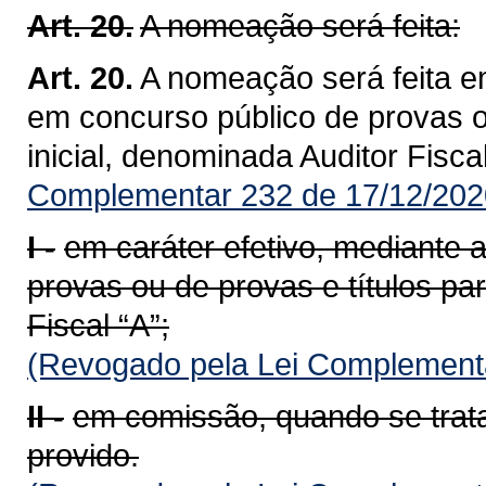
Art. 20.
A nomeação será feita:
Art. 20.
A nomeação será feita e
em concurso público de provas ou
inicial, denominada Auditor Fiscal
Complementar 232 de 17/12/202
I -
em caráter efetivo, mediante
provas ou de provas e títulos par
Fiscal “A”;
(Revogado pela Lei Complementa
II -
em comissão, quando se trat
provido.