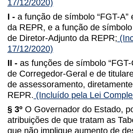
17/12/2020)
I -
a função de símbolo “FGT-A” é
da REPR, e a função de símbolo 
de Diretor-Adjunto da REPR;
(In
17/12/2020)
II -
as funções de símbolo “FGT-C
de Corregedor-Geral e de titular
de assessoramento, diretamente 
REPR.
(Incluído pela Lei Compl
§ 3º
O Governador do Estado, po
atribuições de que tratam as Tabe
que não implique aumento de des