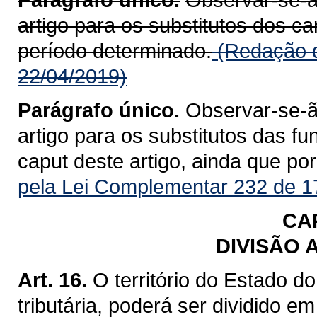
artigo para os substitutos dos c
período determinado.
(Redação d
22/04/2019)
Parágrafo único.
Observar-se-ão
artigo para os substitutos das fu
caput deste artigo, ainda que po
pela Lei Complementar 232 de 1
CAP
DIVISÃO 
Art. 16.
O território do Estado d
tributária, poderá ser dividido em