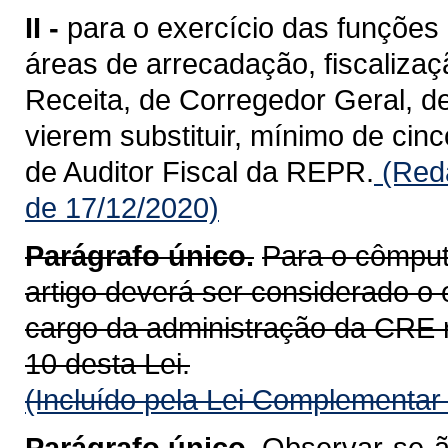
II -
para o exercício das funções 
áreas de arrecadação, fiscalizaç
Receita, de Corregedor Geral, d
vierem substituir, mínimo de cinc
de Auditor Fiscal da REPR.
(Reda
de 17/12/2020)
Parágrafo único.
Para o cômputo
artigo deverá ser considerado o
cargo da administração da CRE rel
10 desta Lei.
(Incluído pela Lei Complementar
Parágrafo único.
Observar-se-ão