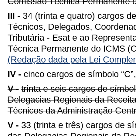
Comissão Técnica Permanente
III -
34 (trinta e quatro) cargos d
Técnicos, Delegados, Coordenad
Tributária - Esat e ao Represen
Técnica Permanente do ICMS (C
(Redação dada pela Lei Complem
IV -
cinco cargos de símbolo “C”,
V -
trinta e seis cargos de símbo
Delegacias Regionais da Receita
Técnicos da Administração Cent
V -
33 (trinta e três) cargos de 
das Delegacias Regionais da Re