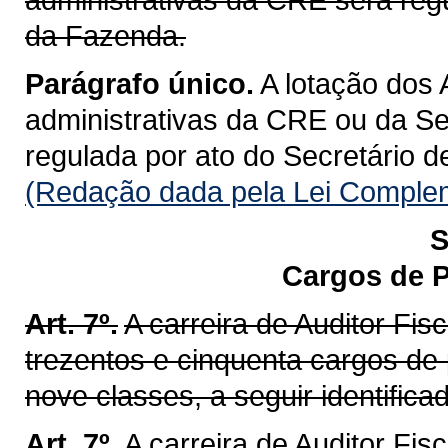
da Fazenda.
Parágrafo único.
A lotação dos 
administrativas da CRE ou da Se
regulada por ato do Secretário 
(Redação dada pela Lei Complem
S
Cargos de P
Art. 7º.
A carreira de Auditor Fi
trezentos e cinquenta cargos de
nove classes, a seguir identifica
Art. 7º.
A carreira de Auditor Fis