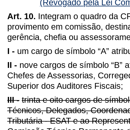
(Revogado pela Lei Com
Art. 10.
Integram o quadro da CR
provimento em comissão, destin
gerência, chefia ou assessoramen
I -
um cargo de símbolo “A” atribu
II -
nove cargos de símbolo “B” a
Chefes de Assessorias, Correge
Superior dos Auditores Fiscais;
III -
trinta e oito cargos de símbo
Técnicos, Delegados, Coordenad
Tributária - ESAT e ao Represen