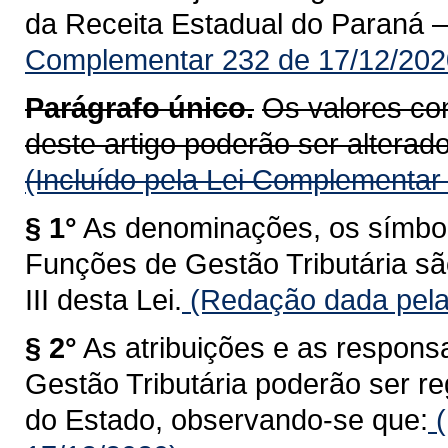
da Receita Estadual do Paraná 
Complementar 232 de 17/12/202
Parágrafo único.
Os valores con
deste artigo poderão ser alterados
(Incluído pela Lei Complementar
§ 1°
As denominações, os símbolo
Funções de Gestão Tributária sã
III desta Lei.
(Redação dada pela
§ 2°
As atribuições e as respons
Gestão Tributária poderão ser 
do Estado, observando-se que:
(