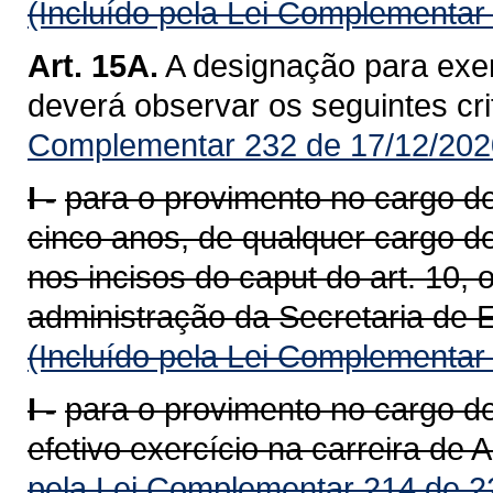
(Incluído pela Lei Complementar
Art. 15A.
A designação para exer
deverá observar os seguintes cri
Complementar 232 de 17/12/202
I -
para o provimento no cargo de 
cinco anos, de qualquer cargo d
nos incisos do caput do art. 10,
administração da Secretaria de 
(Incluído pela Lei Complementar
I -
para o provimento no cargo d
efetivo exercício na carreira de 
pela Lei Complementar 214 de 2