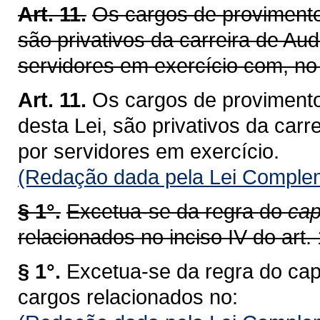
Art. 11.
Os cargos de provimento 
são privativos da carreira de Aud
servidores em exercício com, no 
Art. 11.
Os cargos de provimento
desta Lei, são privativos da carr
por servidores em exercício.
(Redação dada pela Lei Complem
§ 1°.
Excetua-se da regra do
cap
relacionados no inciso IV do art. 
§ 1°.
Excetua-se da regra do cap
cargos relacionados no: