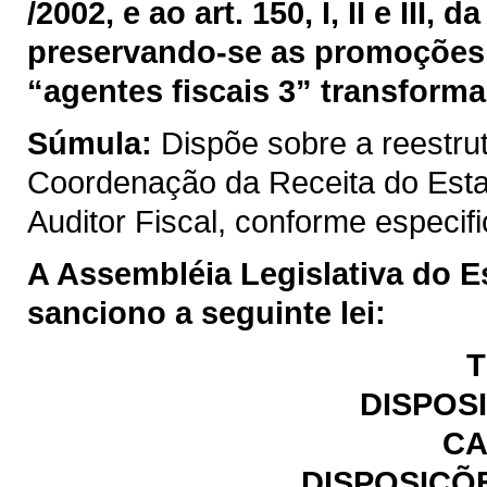
/2002, e ao art. 150, I, II e III
preservando-se as promoções 
“agentes fiscais 3” transforma
Súmula:
Dispõe sobre a reestru
Coordenação da Receita do Est
Auditor Fiscal, conforme especif
A Assembléia Legislativa do E
sanciono a seguinte lei:
T
DISPOS
CA
DISPOSIÇÕ