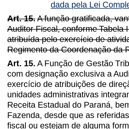
dada pela Lei Compl
Art. 15.
A função gratificada, v
Auditor Fiscal, conforme Tabela I
atribuída pelo exercício de ativ
Regimento da Coordenação da R
Art. 15.
A Função de Gestão Trib
com designação exclusiva a Audit
exercício de atribuições de dire
unidades administrativas integra
Receita Estadual do Paraná, be
Fazenda, desde que as referidas
fiscal ou estejam de alguma for