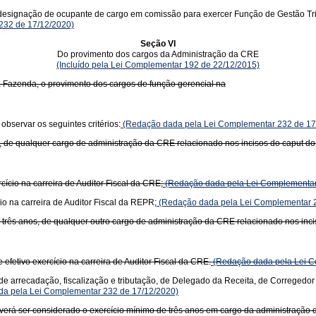
signação de ocupante de cargo em comissão para exercer Função de Gestão Tributá
 232 de 17/12/2020)
Seção VI
Do provimento dos cargos da Administração da CRE
(Incluído pela Lei Complementar 192 de 22/12/2015)
 Fazenda, o provimento dos cargos de função gerencial na
bservar os seguintes critérios:
(Redação dada pela Lei Complementar 232 de 17
os, de qualquer cargo de administração da CRE relacionado nos incisos do caput d
cício na carreira de Auditor Fiscal da CRE;
(Redação dada pela Lei Complementar
io na carreira de Auditor Fiscal da REPR;
(Redação dada pela Lei Complementar 2
, três anos, de qualquer outro cargo de administração da CRE relacionado nos inc
efetivo exercício na carreira de Auditor Fiscal da CRE.
(Redação dada pela Lei C
 de arrecadação, fiscalização e tributação, de Delegado da Receita, de Corregedor 
a pela Lei Complementar 232 de 17/12/2020)
verá ser considerado o exercício mínimo de três anos em cargo da administração da C