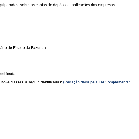
 equiparadas, sobre as contas de depósito e aplicações das empresas
tário de Estado da Fazenda.
ntificadas:
nove classes, a seguir identificadas:
(Redação dada pela Lei Complementar