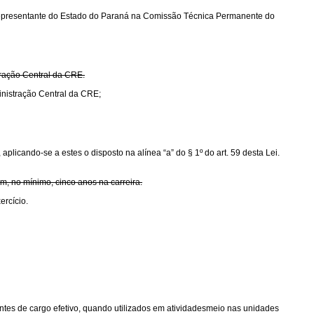
ao Representante do Estado do Paraná na Comissão Técnica Permanente do
tração Central da CRE.
inistração Central da CRE;
plicando-se a estes o disposto na alínea “a” do § 1º do art. 59 desta Lei.
om, no mínimo, cinco anos na carreira.
ercício.
antes de cargo efetivo, quando utilizados em atividadesmeio nas unidades