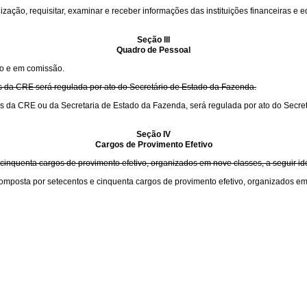
ização, requisitar, examinar e receber informações das instituições financeiras e
Seção III
Quadro de Pessoal
vo e em comissão.
as da CRE será regulada por ato do Secretário de Estado da Fazenda.
vas da CRE ou da Secretaria de Estado da Fazenda, será regulada por ato do Secre
Seção IV
Cargos de Provimento Efetivo
 cinquenta cargos de provimento efetivo, organizados em nove classes, a seguir ide
omposta por setecentos e cinquenta cargos de provimento efetivo, organizados em 