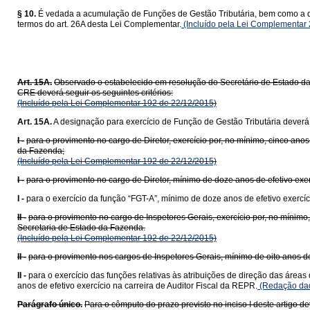
§ 10.
É vedada a acumulação de Funções de Gestão Tributária, bem como a de
termos do art. 26A desta Lei Complementar.
(Incluído pela Lei Complementar
Art. 15A.
Observado o estabelecido em resolução do Secretário de Estado da
CRE deverá seguir os seguintes critérios:
(Incluído pela Lei Complementar 192 de 22/12/2015)
Art. 15A.
A designação para exercício de Função de Gestão Tributária deverá o
I -
para o provimento no cargo de Diretor, exercício por, no mínimo, cinco an
da Fazenda;
(Incluído pela Lei Complementar 192 de 22/12/2015)
I -
para o provimento no cargo de Diretor, mínimo de doze anos de efetivo exer
I -
para o exercício da função “FGT-A”, mínimo de doze anos de efetivo exercíc
II -
para o provimento no cargo de Inspetores Gerais, exercício por, no mínimo
Secretaria de Estado da Fazenda.
(Incluído pela Lei Complementar 192 de 22/12/2015)
II -
para o provimento nos cargos de Inspetores Gerais, mínimo de oito anos de 
II -
para o exercício das funções relativas às atribuições de direção das áreas
anos de efetivo exercício na carreira de Auditor Fiscal da REPR.
(Redação dad
Parágrafo único.
Para o cômputo do prazo previsto no inciso I deste artigo de