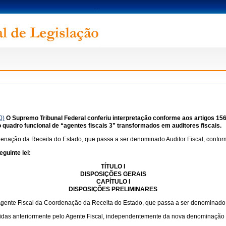
0)
O Supremo Tribunal Federal conferiu interpretação conforme aos artigos 156, I, II
uadro funcional de “agentes fiscais 3” transformados em auditores fiscais.
denação da Receita do Estado, que passa a ser denominado Auditor Fiscal, conform
guinte lei:
TÍTULO I
DISPOSIÇÕES GERAIS
CAPÍTULO I
DISPOSIÇÕES PRELIMINARES
Agente Fiscal da Coordenação da Receita do Estado, que passa a ser denominado A
cidas anteriormente pelo Agente Fiscal, independentemente da nova denominação do