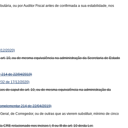
ria, ou por Auditor Fiscal antes de confirmada a sua estabilidade, nos
/12/2020)
o art. 10, ou de mesma equivalência na administração da Secretaria de Estado
 214 de 22/04/2019)
32 de 17/12/2020)
isos do caput do art. 10, ou de mesma equivalência na administração da
omplementar 214 de 22/04/2019)
Geral, de Corregedor, ou de outras que as vierem substituir, mínimo de cinco
RE relacionado nos incisos I, II ou III do art. 10 desta Lei.