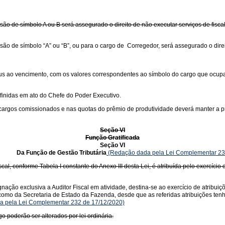
o de símbolo A ou B será assegurado o direito de não executar serviços de fiscal
o de símbolo “A” ou “B”, ou para o cargo de Corregedor, será assegurado o direit
jus ao vencimento, com os valores correspondentes ao símbolo do cargo que ocupam
finidas em ato do Chefe do Poder Executivo.
 cargos comissionados e nas quotas do prêmio de produtividade deverá manter a pr
Seção VI
Função Gratificada
Seção VI
 de Gestão Tributária
(Redação dada pela Lei Complementar 23
scal, conforme Tabela I constante do Anexo III desta Lei, é atribuída pelo exercíc
ação exclusiva a Auditor Fiscal em atividade, destina-se ao exercício de atribui
como da Secretaria de Estado da Fazenda, desde que as referidas atribuições ten
 pela Lei Complementar 232 de 17/12/2020)
go poderão ser alterados por lei ordinária.