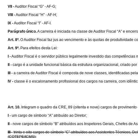
VII -
Auditor Fiscal “G” - AF-G;
VIII -
Auditor Fiscal “H” - AF-H;
IX -
Auditor Fiscal “I” - AF-I.
Parágrafo único.
A carreira é iniciada na classe de Auditor Fiscal “A” e encerr
Art. 8º.
O Auditor Fiscal faz jus ao vencimento e às quotas de produtividade c
Art. 9º.
Para efeitos desta Lei:
I -
Auditor Fiscal é o servidor público legalmente investido das competências 
II -
cargo é a unidade funcional básica da estrutura organizacional, criado por
III -
a carreira de Auditor Fiscal é composta de nove classes, identificadas pela
IV -
classe é o escalonamento profissional dos cargos na carreira, com idênti
Art. 10.
Integram o quadro da CRE, 89 (oitenta e nove) cargos de provimento 
I -
um cargo de símbolo “A” atribuído ao Diretor;
II -
nove cargos de símbolo “B” atribuídos aos Inspetores Gerais, Chefes de As
III -
trinta e oito cargos de símbolo “C” atribuídos aos Assistentes Técnico
(COTEPE/ICMS);