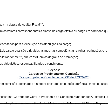
ada na classe de Auditor Fiscal “I”.
om os valores correspondentes à classe do cargo efetivo ou cargo em comissão que 
necessárias para a execução das atribuições do cargo;
 Lei, para o qual são atribuídas as mesmas competências, direitos, obrigações e re
s letras “A” até “I”, que constituem os degraus de promoção;
cas atribuições, responsabilidades e vencimento.
Seção V
Cargos de Provimento em Comissão
(Revogado pela Lei Complementar 232 de 17/12/2020)
em comissão, destinados a atender encargos de direção, gerência, chefia ou asse
sessorias, Corregedor-Geral, e Presidente do Conselho Superior dos Auditores Fis
s, Delegados, Coordenador da Escola de Administração Tributária - ESAT e ao Rep