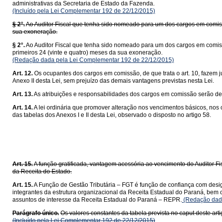
administrativas da Secretaria de Estado da Fazenda.
(Incluído pela Lei Complementar 192 de 22/12/2015)
§ 2°.
Ao Auditor Fiscal que tenha sido nomeado para um dos cargos em comissã
sua exoneração.
§ 2°.
Ao Auditor Fiscal que tenha sido nomeado para um dos cargos em comissã
primeiros 24 (vinte e quatro) meses da sua exoneração.
(Redação dada pela Lei Complementar 192 de 22/12/2015)
Art. 12.
Os ocupantes dos cargos em comissão, de que trata o art. 10, fazem 
Anexo II desta Lei, sem prejuízo das demais vantagens previstas nesta Lei.
Art. 13.
As atribuições e responsabilidades dos cargos em comissão serão de
Art. 14.
A lei ordinária que promover alteração nos vencimentos básicos, nos
das tabelas dos Anexos I e II desta Lei, observado o disposto no artigo 58.
Da Função
Art. 15.
A função gratificada, vantagem acessória ao vencimento do Auditor Fi
da Receita do Estado.
Art. 15.
A Função de Gestão Tributária – FGT é função de confiança com design
integrantes da estrutura organizacional da Receita Estadual do Paraná, bem 
assuntos de interesse da Receita Estadual do Paraná – REPR.
(Redação dada
Parágrafo único.
Os valores constantes da tabela prevista no caput deste arti
(Incluído pela Lei Complementar 192 de 22/12/2015)