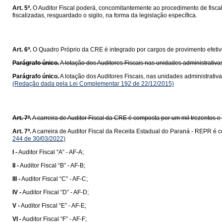
Art. 5º.
O Auditor Fiscal poderá, concomitantemente ao procedimento de fiscal
fiscalizadas, resguardado o sigilo, na forma da legislação específica.
Art. 6º.
O Quadro Próprio da CRE é integrado por cargos de provimento efeti
Parágrafo único.
A lotação dos Auditores Fiscais nas unidades administrativ
Parágrafo único.
A lotação dos Auditores Fiscais, nas unidades administrati
(Redação dada pela Lei Complementar 192 de 22/12/2015)
Art. 7º.
A carreira de Auditor Fiscal da CRE é composta por um mil trezentos e
Art. 7º.
A carreira de Auditor Fiscal da Receita Estadual do Paraná - REPR é c
244 de 30/03/2022)
I -
Auditor Fiscal “A” - AF-A;
II -
Auditor Fiscal “B” - AF-B;
III -
Auditor Fiscal “C” - AF-C;
IV -
Auditor Fiscal “D” - AF-D;
V -
Auditor Fiscal “E” - AF-E;
VI -
Auditor Fiscal “F” - AF-F;