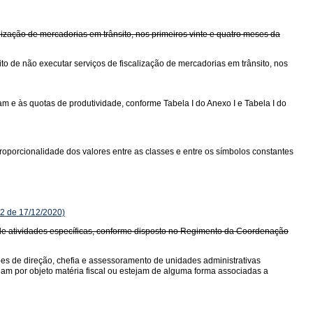
ização de mercadorias em trânsito, nos primeiros vinte e quatro meses da
o de não executar serviços de fiscalização de mercadorias em trânsito, nos
 e às quotas de produtividade, conforme Tabela I do Anexo I e Tabela I do
oporcionalidade dos valores entre as classes e entre os símbolos constantes
2 de 17/12/2020)
io de atividades específicas, conforme disposto no Regimento da Coordenação
ções de direção, chefia e assessoramento de unidades administrativas
ham por objeto matéria fiscal ou estejam de alguma forma associadas a