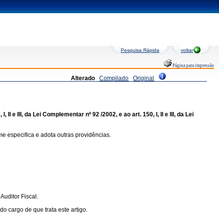
Pesquisa Rápida
voltar
Página para impressão
Alterado
Compilado
Original
 e III, da Lei Complementar nº 92 /2002, e ao art. 150, I, II e III, da Lei
e especifica e adota outras providências.
uditor Fiscal.
 cargo de que trata este artigo.