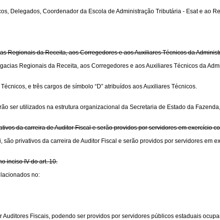
écnicos, Delegados, Coordenador da Escola de Administração Tributária - Esat e 
cias Regionais da Receita, aos Corregedores e aos Auxiliares Técnicos da Adminis
elegacias Regionais da Receita, aos Corregedores e aos Auxiliares Técnicos da Adm
écnicos, e três cargos de símbolo “D” atribuídos aos Auxiliares Técnicos.
o ser utilizados na estrutura organizacional da Secretaria de Estado da Fazenda, a
tivos da carreira de Auditor Fiscal e serão providos por servidores em exercício c
 são privativos da carreira de Auditor Fiscal e serão providos por servidores em ex
inciso IV do art. 10.
elacionados no:
or Auditores Fiscais, podendo ser providos por servidores públicos estaduais ocup