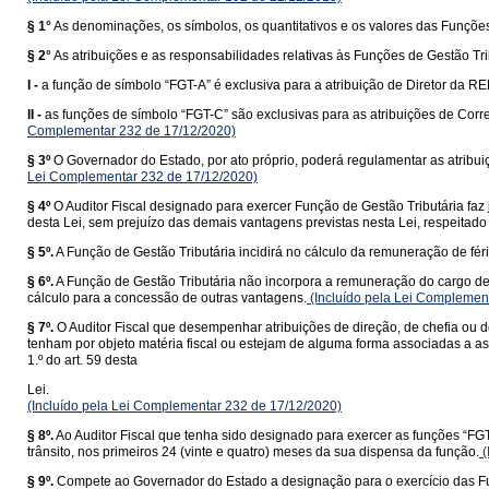
§ 1°
As denominações, os símbolos, os quantitativos e os valores das Funções 
§ 2°
As atribuições e as responsabilidades relativas às Funções de Gestão 
I -
a função de símbolo “FGT-A” é exclusiva para a atribuição de Diretor da R
II -
as funções de símbolo “FGT-C” são exclusivas para as atribuições de Cor
Complementar 232 de 17/12/2020)
§ 3º
O Governador do Estado, por ato próprio, poderá regulamentar as atribuiç
Lei Complementar 232 de 17/12/2020)
§ 4º
O Auditor Fiscal designado para exercer Função de Gestão Tributária faz
desta Lei, sem prejuízo das demais vantagens previstas nesta Lei, respeitado o
§ 5º.
A Função de Gestão Tributária incidirá no cálculo da remuneração de féria
§ 6º.
A Função de Gestão Tributária não incorpora a remuneração do cargo de 
cálculo para a concessão de outras vantagens.
(Incluído pela Lei Complemen
§ 7º.
O Auditor Fiscal que desempenhar atribuições de direção, de chefia ou 
tenham por objeto matéria fiscal ou estejam de alguma forma associadas a as
1.º do art. 59 desta
Lei.
(Incluído pela Lei Complementar 232 de 17/12/2020)
§ 8º.
Ao Auditor Fiscal que tenha sido designado para exercer as funções “FGT
trânsito, nos primeiros 24 (vinte e quatro) meses da sua dispensa da função.
(
§ 9º.
Compete ao Governador do Estado a designação para o exercício das Fun