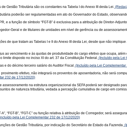
de Gestão Tributária são os constantes na Tabela I do Anexo III desta Lei.
(Redaçã
Tributária poderão ser regulamentadas em ato do Governador do Estado, observand
EPR, e a função de símbolo “FGT-B” é exclusiva para a atribuição de Diretor-Adjun
regedor-Geral e de titulares de unidades em nível de gerência ou de assessoramen
ões de que tratam as Tabelas I e II do Anexo III desta Lei, desde que não implique
 jus ao vencimento e às quotas de produtividade do cargo efetivo que ocupa, além
 limite disposto no inciso XI do art. 37 da Constituição Federal.
(Incluído pela Le
s e do décimo terceiro salário do Auditor Fiscal.
(Incluído pela Lei Complementar
provimento efetivo, não integrará os proventos de aposentadoria, não será compu
tar 232 de 17/12/2020)
de assessoramento na estrutura organizacional da SEFA poderá ser designado para
suntos de natureza tributária, vedada a percepção cumulativa de cargo em comissão
-A”, “FGT-B”, “FGT-C” ou função relativa à atribuição de Corregedor, será assegura
Incluído pela Lei Complementar 232 de 17/12/2020)
ções de Gestão Tributária, por indicação do Secretário de Estado da Fazenda.
(I