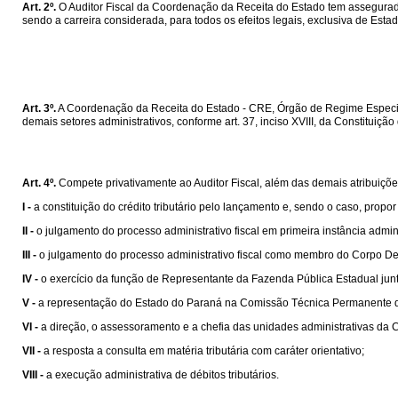
Art. 2º.
O Auditor Fiscal da Coordenação da Receita do Estado tem assegurada
sendo a carreira considerada, para todos os efeitos legais, exclusiva de Estad
Art. 3º.
A Coordenação da Receita do Estado - CRE, Órgão de Regime Especial 
demais setores administrativos, conforme art. 37, inciso XVIII, da Constituição
Art. 4º.
Compete privativamente ao Auditor Fiscal, além das demais atribuições
I -
a constituição do crédito tributário pelo lançamento e, sendo o caso, propo
II -
o julgamento do processo administrativo fiscal em primeira instância admini
III -
o julgamento do processo administrativo fiscal como membro do Corpo Del
IV -
o exercício da função de Representante da Fazenda Pública Estadual junt
V -
a representação do Estado do Paraná na Comissão Técnica Permanente 
VI -
a direção, o assessoramento e a chefia das unidades administrativas da 
VII -
a resposta a consulta em matéria tributária com caráter orientativo;
VIII -
a execução administrativa de débitos tributários.