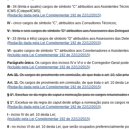
III -
34 (trinta e quatro) cargos de símbolo “C” atribuídos aos Assistentes T
ICMS (Cotepe/ICMS);
(Redação dada pela Lei Complementar 192 de 22/12/2015)
IV -
cinco cargos de símbolo “C”, atribuídos aos Consultores Técnicos;
V -
trinta e seis cargos de símbolo “D” atribuídos aos Assessores das Delega
V -
33 (trinta e três) cargos de símbolo “D” atribuídos aos Assessores das D
(Redação dada pela Lei Complementar 192 de 22/12/2015)
VI -
quatro cargos de símbolo “C” atribuídos aos Coordenadores e Assistentes T
(Incluído pela Lei Complementar 192 de 22/12/2015)
Parágrafo único.
Os cargos dos incisos IV e VI e o de Corregedor-Geral poderã
(Incluído pela Lei Complementar 192 de 22/12/2015)
Art. 11.
Os cargos de provimento em comissão, de que trata o art. 10, são priva
Art. 11.
Os cargos de provimento em comissão, de que trata o art. 10 desta Lei,
(Redação dada pela Lei Complementar 192 de 22/12/2015)
§ 1°.
Excetua-se da regra do
caput
a nomeação para os cargos relacionados no 
§ 1°.
Excetua-se da regra do caput deste artigo a nomeação para os cargos r
(Redação dada pela Lei Complementar 192 de 22/12/2015)
I -
inciso IV do art. 10 desta Lei;
(Incluído pela Lei Complementar 192 de 22/12/2015)
II -
no inciso VI do art. 10 desta Lei, que serão ocupados preferencialmente p