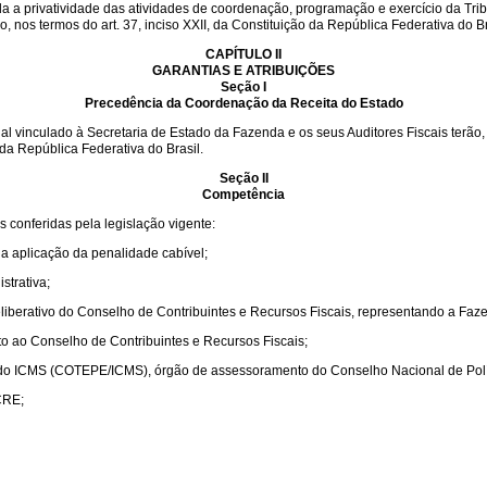
 a privatividade das atividades
de coordenação, programação e exercício da Tribu
o, nos termos do art. 37, inciso XXII, da Constituição da República Federativa do Br
CAPÍTULO II
GARANTIAS E ATRIBUIÇÕES
Seção I
Precedência da Coordenação da Receita do Estado
vinculado à Secretaria de Estado da Fazenda e os seus Auditores Fiscais terão, 
 da República Federativa do Brasil.
Seção II
Competência
 conferidas pela legislação vigente:
r a aplicação da penalidade cabível;
strativa;
iberativo do Conselho de Contribuintes e Recursos Fiscais, representando a Faz
o ao Conselho de Contribuintes e Recursos Fiscais;
do ICMS (COTEPE/ICMS), órgão de assessoramento do Conselho Nacional de Polí
CRE;