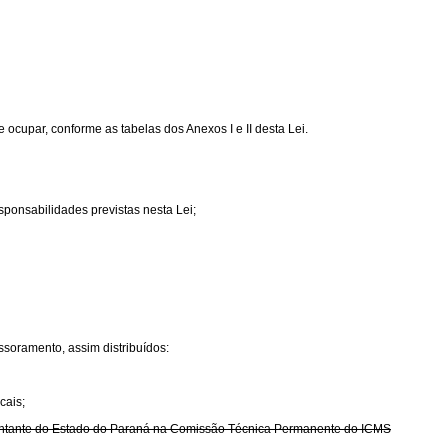
ocupar, conforme as tabelas dos Anexos I e II desta Lei.
sponsabilidades previstas nesta Lei;
ssoramento, assim distribuídos:
cais;
resentante do Estado do Paraná na Comissão Técnica Permanente do ICMS