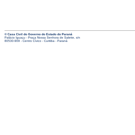
© Casa Civil do Governo do Estado do Paraná
Palácio Iguaçu - Praça Nossa Senhora de Salette, s/n
80530-909 - Centro Cívico - Curitiba - Paraná